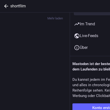
shortfilm
Mehr laden
Im Trend
Live-Feeds
Über
Mastodon ist der best
dem Laufenden zu blei
Du kannst jedem im Fe
und alles in chronolog
Reihenfolge sehen. Kei
Werbung oder Clickbai
Konto erst