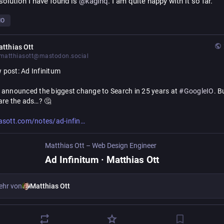
solution I have found is 
@
kagihq
. I am quite happy with it so far.
IO
tthias Ott
atthiasott@mastodon.social
 post: Ad Infinitum
 announced the biggest change to Search in 25 years at 
#
GoogleIO
. Bu
are the ads…? 🤔
itum
asott.com/notes/ad-infin
Matthias Ott – Web Design Engineer
Ad Infinitum · Matthias Ott
ehr von
Matthias Ott