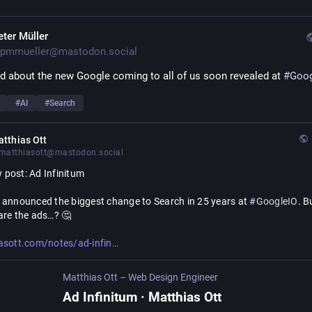
eter Müller
pmmueller@mastodon.social
d about the new Google coming to all of us soon revealed at 
#
Goog
#
AI
#
Search
tthias Ott
atthiasott@mastodon.social
 post: Ad Infinitum
 announced the biggest change to Search in 25 years at 
#
GoogleIO
. Bu
are the ads…? 🤔
itum
asott.com/notes/ad-infin
Matthias Ott – Web Design Engineer
Ad Infinitum · Matthias Ott