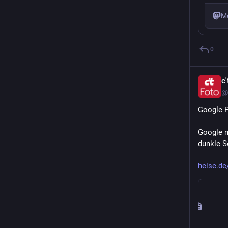
M
0
c'
@
Google P
Google m
dunkle S
heise.de