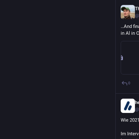
T
@
…And fina
in Al in 
0
h
@
Wie 2021
Im Inter