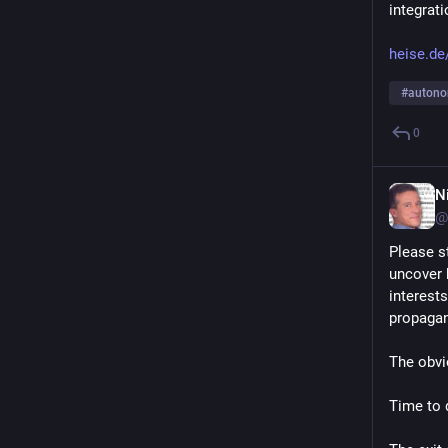
integrat
heise.de
#
autono
0
N
@
Please s
uncover 
interest
propaga
The obvi
Time to 