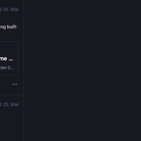
26. Mai
ng built-
Neue Funktionen mit integrierter KI in Chrome entwickeln | Blog | Chrome for Developers
Weitere Informationen zum Vortrag von Thomas Steiner auf der Google I/O 2026
25. Mai