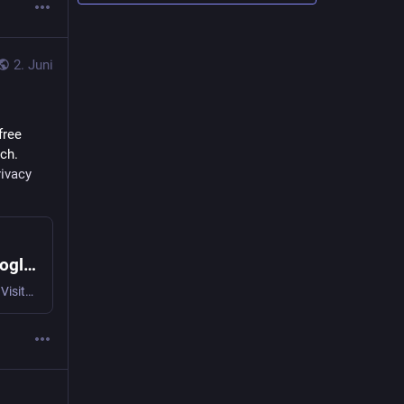
2. Juni
ree 
ch. 
rivacy
DuckDuckGo US installs jump 18% after Google IO - users are done waiting
DuckDuckGo US app installs rose 18% after Google IO 2026. Visits to its AI-free page climbed 23% as users turned to paid, ad-free alternatives like Kagi Search.