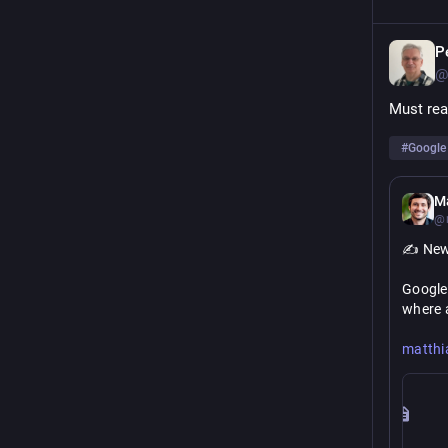
P
@
Must rea
#
Google
Ma
@m
✍️ New
Google
where 
https://
matthi