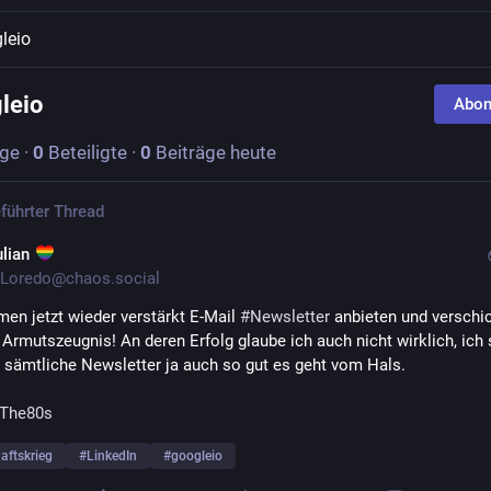
leio
leio
Abon
äge
·
0
Beteiligte
·
0
Beiträge heute
führter Thread
ulian
Loredo@chaos.social
men jetzt wieder verstärkt E-Mail 
#
Newsletter
 anbieten und verschic
 Armutszeugnis! An deren Erfolg glaube ich auch nicht wirklich, ich s
r sämtliche Newsletter ja auch so gut es geht vom Hals.
The80s
aftskrieg
#
LinkedIn
#
googleio