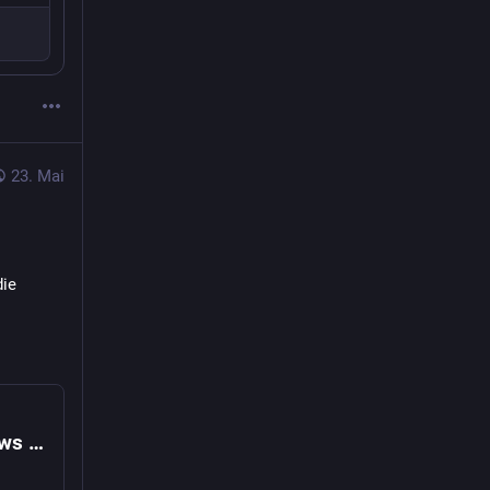
23. Mai
ie 
Google Pics und Tiger-Selfies – die Fotonews der Woche 21/2025