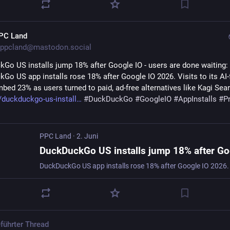
PC Land
ppcland@mastodon.social
Go US installs jump 18% after Google IO - users are done waiting: 
Go US app installs rose 18% after Google IO 2026. Visits to its AI-f
bed 23% as users turned to paid, ad-free alternatives like Kagi Sear
/duckduckgo-us-install
#
DuckDuckGo
#
GoogleIO
#
AppInstalls
#
P
PPC Land
·
2. Juni
führter Thread