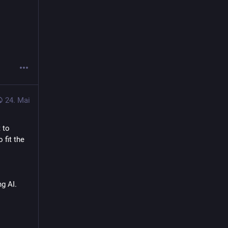
24. Mai
t
 to 
it the 
g AI.