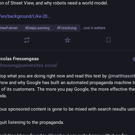
ion of Street View, and why robots need a world model.
/en/background/Like-20
mesFahren
#
DeepLearning
#
Forschung
… und 4 weitere
icolas Fressengeas
fresseng@universites.social
top what you are doing right now and read this text by 
@
matthiasot
how and why Google has built an automated propaganda machine to f
s of its customers. The more you pay Google, the more effective the 
nda.
ous sponsored content is gone to be mixed with search results usin
quit listening to the propaganda.