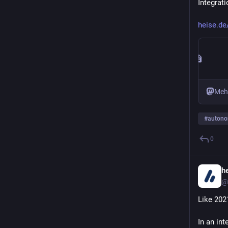
Integrat
heise.de
Meh
#
autono
0
h
@
Like 202
In an int