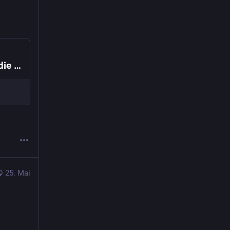
Wie 2021 bei LLMs: Google-Forscher über die Zukunft der Weltmodelle
25. Mai