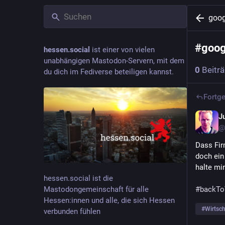
goog
#
goog
hessen.social
ist einer von vielen
unabhängigen Mastodon-Servern, mit dem
0
Beitr
du dich im Fediverse beteiligen kannst.
Fortge
J
@
Dass Fir
doch ein
halte mi
hessen.social ist die
Mastodongemeinschaft für alle
#
backTo
Hessen:innen und alle, die sich Hessen
#
Wirtsch
verbunden fühlen