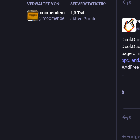
0
VERWALTET VON:
SERVERSTATISTIK:
moomendemol!
1,3
Tsd.
@moomendemol
aktive Profile
P
@
DuckDuck
DuckDuck
page clim
ppc.land
#
AdFree
0
Fortge