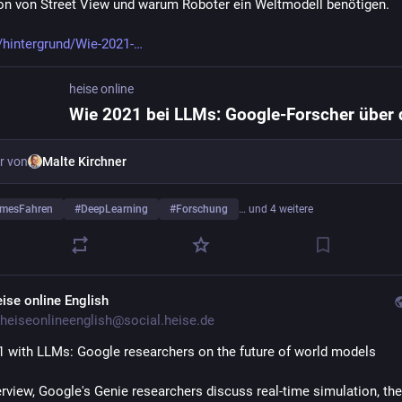
ion von Street View und warum Roboter ein Weltmodell benötigen.
/hintergrund/Wie-2021-
heise online
r von
Malte Kirchner
mesFahren
#
DeepLearning
#
Forschung
… und 4 weitere
eise online English
heiseonlineenglish@social.heise.de
1 with LLMs: Google researchers on the future of world models
erview, Google's Genie researchers discuss real-time simulation, the 