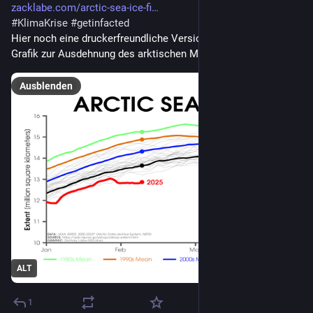
zacklabe.com/arctic-sea-ice-fi
#
KlimaKrise
#
getinfacted
Hier noch eine druckerfreundliche Version einer aktuellen 
Grafik zur Ausdehnung des arktischen Meereises:
Ausblenden
ALT
1