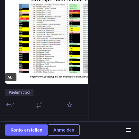
ALT
#
getinfacted
0
Get Infacted
4. Feb. 2025
*
Konto erstellen
Anmelden
@getinfacted