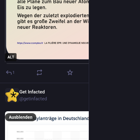
ALT
1
Get Infacted
4. Feb. 2025
*
@getinfacted
Ausblenden