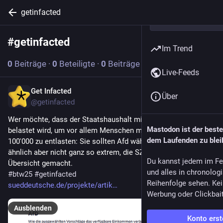
getinfacted
#
getinfacted
Abonnieren
Im Trend
0
Beiträge
·
0
Beteiligte
·
0
Beiträge heute
Live-Feeds
Get Infacted
15. Feb. 2025
Über
@getinfacted
Wer möchte, dass der Staatshaushalt mit 96 Milliarden 
Mastodon ist der best
belastet wird, um vor allem Menschen mit Einkommen über 
dem Laufenden zu blei
100'000 zu entlasten: Sie sollten Afd wählen. CDU ist zwar 
ähnlich aber nicht ganz so extrem, die SZ hat eine schöne 
Du kannst jedem im Fe
Übersicht gemacht.
und alles in chronolog
#
btw25
#
getinfacted
Reihenfolge sehen. Kei
sueddeutsche.de/projekte/artik
Werbung oder Clickbai
Ausblenden
Konto erst