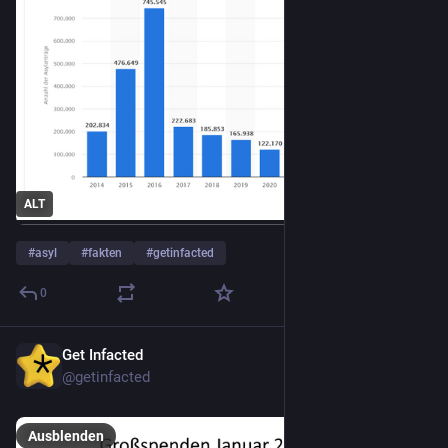
ALT
#
asyl
#
fakten
#
getinfacted
0
Get Infacted
4. Feb. 2025
*
@getinfacted
Ausblenden