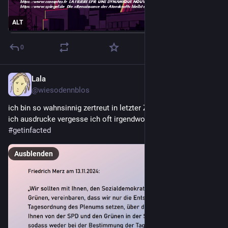
ALT
0
Lala
11. Feb. 2025
@wiesodennblos
ich bin so wahnsinnig zertreut in letzter Zeit. Die Karten, die 
ich ausdrucke vergesse ich oft irgendwo.
#
getinfacted
Ausblenden