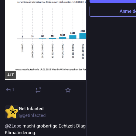
Anmeld
ALT
1
Get Infacted
13. Feb. 2025
@getinfacted
@
ZLabe
 macht großartige Echtzeit-Diagramme der polaren 
Klimaänderung.