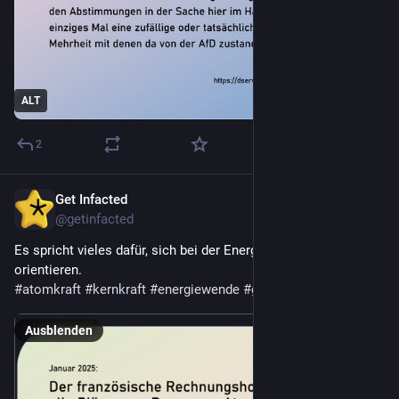
ALT
2
Get Infacted
5. Feb. 2025
*
@getinfacted
Es spricht vieles dafür, sich bei der Energiepolitik an Fakten zu 
orientieren.
#
atomkraft
#
kernkraft
#
energiewende
#
getinfacted
Ausblenden