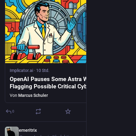
Implicator.ai
·
10 Std.
OpenAI Pauses Some Astra Work After
Flagging Possible Critical Cyber Capabilities
Von
Marcus Schuler
0
emeritrix
4 Std.