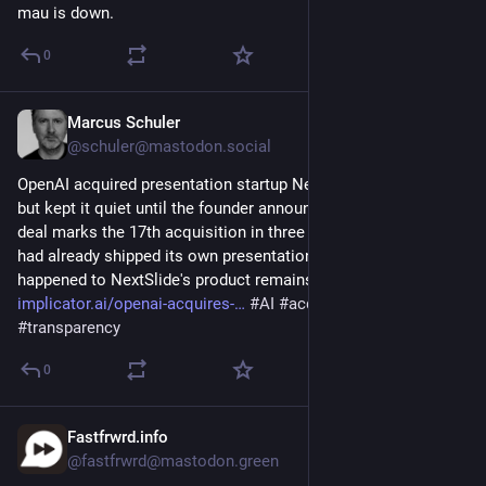
mau is down.
0
Marcus Schuler
4 Std.
@schuler@mastodon.social
OpenAI acquired presentation startup NextSlide earlier in 2026 
but kept it quiet until the founder announced it in August. The 
deal marks the 17th acquisition in three years—yet OpenAI 
had already shipped its own presentation tools. What 
happened to NextSlide's product remains unclear. 
implicator.ai/openai-acquires-
#
AI
#
acquisitions
#
transparency
0
Fastfrwrd.info
5 Std.
@fastfrwrd@mastodon.green