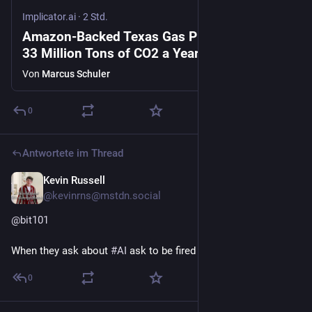
Implicator.ai
·
2 Std.
Amazon-Backed Texas Gas Plant Could Emit
33 Million Tons of CO2 a Year
Von
Marcus Schuler
0
Antwortete im Thread
Kevin Russell
2 Std.
@kevinrns@mstdn.social
@
bit101
When they ask about 
#
AI
 ask to be fired and start crying.
0