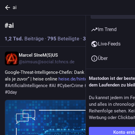
ai
#
ai
Abonnieren
Im Trend
1,2
Tsd.
Beiträge
·
795
Beteiligte
·
31
Beiträge heute
Live-Feeds
Marcel SIneM(S)US
2 Min.
Über
@simsus@social.tchncs.de
Google-Threat-Intelligence-Chefin: Dank KI „mehr Zero-Days 
Mastodon ist der best
als je zuvor“ | heise online 
heise.de/hintergrund/Google-Th
dem Laufenden zu blei
#
ArtificialIntelligence
#
AI
#
CyberCrime
#
exploit
#
ZeroDay
#
0day
Du kannst jedem im Fe
und alles in chronolog
Reihenfolge sehen. Kei
Werbung oder Clickbai
Konto erst