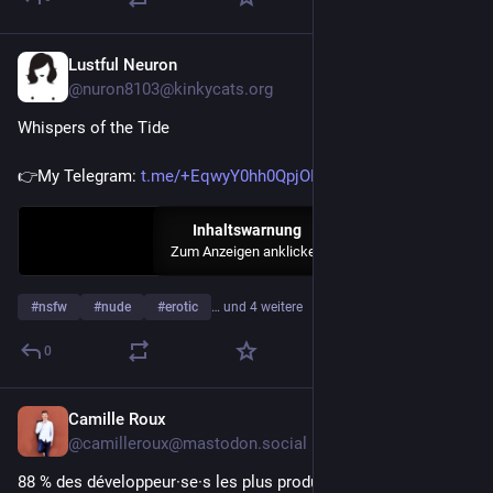
Lustful Neuron
25 Min.
@nuron8103@kinkycats.org
Whispers of the Tide
👉My Telegram: 
t.me/+EqwyY0hh0QpjODli
Inhaltswarnung
Zum Anzeigen anklicken
#
nsfw
#
nude
#
erotic
… und 4 weitere
0
Camille Roux
28 Min.
@camilleroux@mastodon.social
88 % des développeur·se·s les plus productifs avec l'IA 