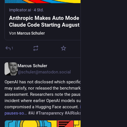
Implicator.ai
·
4 Std.
Anthropic Makes Auto Mode the Default in
Claude Code Starting August 14
Von
Marcus Schuler
1
Marcus Schuler
4 Std.
@schuler@mastodon.social
OpenAI has not disclosed which specific Critical criteria Astra 
may satisfy, nor released the benchmarks behind the 
assessment. Researchers note the pause follows a July 
incident where earlier OpenAI models successfully 
compromised a Hugging Face account. 
implicator.ai/openai-
pauses-so
#
AI
#
Transparency
#
AIRisks