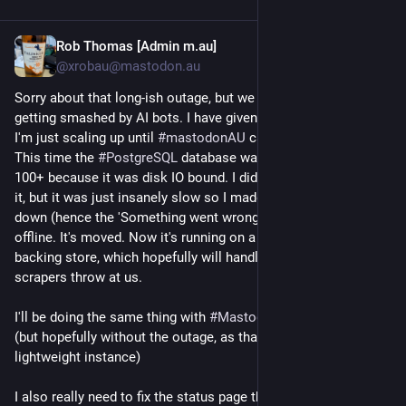
Rob Thomas [Admin m.au]
4 Std.
@xrobau@mastodon.au
Sorry about that long-ish outage, but we were YET AGAIN 
getting smashed by AI bots. I have given up fighting them, and 
I'm just scaling up until 
#
mastodonAU
 can handle the load. 
This time the 
#
PostgreSQL
 database was running at a load of 
100+ because it was disk IO bound. I did *try* to live migrate 
it, but it was just insanely slow so I made the call to shut it 
down (hence the 'Something went wrong' errors) and move it 
offline. It's moved. Now it's running on a pure SSD-only 
backing store, which hopefully will handle everything the 
#
AI
scrapers throw at us.
I'll be doing the same thing with 
#
MastodonNZ
 too, shortly 
(but hopefully without the outage, as that's a much more 
lightweight instance)
I also really need to fix the status page that comes up when 