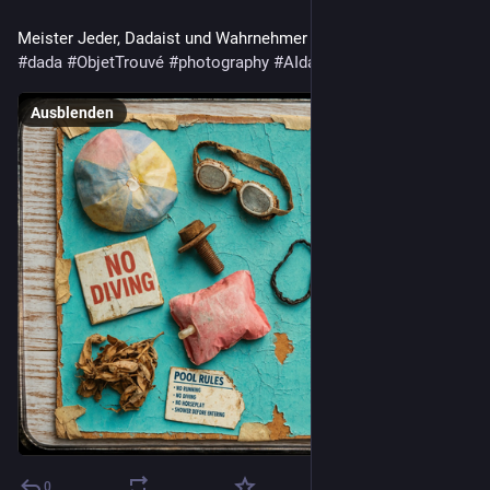
Meister Jeder, Dadaist und Wahrnehmer 7/26
#
dada
#
ObjetTrouvé
#
photography
#
AIdada
#
AI
Ausblenden
0