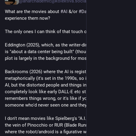
@anarchademic@kolektiva.social
What are the movies about 
#
AI
 &/or 
#
DataCenters
 as we 
experience them now?  
The only ones I can think of that touch on this are 
Eddington (2025), which, as the writer-director Ari Aster said, 
is "about a data center being built" (though that structuring 
plot is largely in the background for most of the movie), and
Backrooms (2026) where the AI is registerd only 
metaphorically (it's set in the 1990s, so it's not explicitly about 
AI, but the distorted people and things in the Backrooms 
completely look like early DALL-E etc stuff, and we're told it 
remembers things wrong, or it's like if you described a dog to 
someone who'd never seen one and they tried to draw it....)
I don't mean movies like Spielberg's "A.I." or other stories in 
the vein of Pinocchio or RUR (Blade Runner, Ex Machina) 
where the robot/android is a figurative worker/slave.  Those 