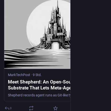
MarkTechPost
·
9 Std.
Meet Shepherd: An Open-Source Python
Substrate That Lets Meta-Agents Fork,
Replay, and Revert Any Agent Run
Shepherd records agent runs as Git-like typed-event traces, forking process and filesystem 5× faster than Docker for replay.
0