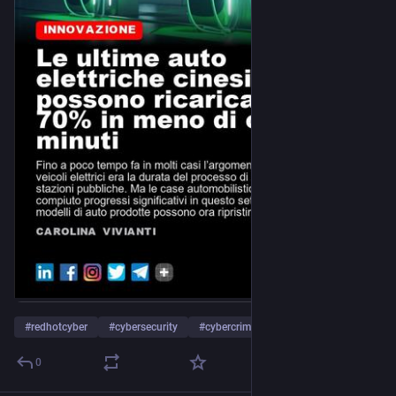
#
redhotcyber
#
cybersecurity
#
cybercrime
… und 6 weitere
0