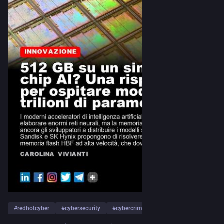
#
redhotcyber
#
cybersecurity
#
cybercrime
… und 6 weitere