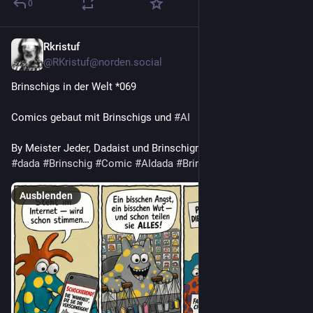
0
Rkristuf
29 Min.
@RKristuf@norden.social
Brinschigs in der Welt *069
Comics gebaut mit Brinschigs und 
#
AI
By Meister Jeder, Dadaist und Brinschigmaler 7/26
#
dada
#
Brinschig
#
Comic
#
AIdada
#
Brinschigcomicpanels
Ausblenden