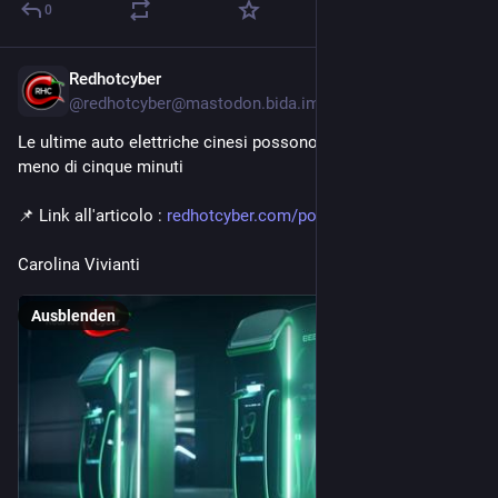
0
Redhotcyber
1 Std.
@redhotcyber@mastodon.bida.im
Le ultime auto elettriche cinesi possono ricaricarsi al 70% in 
meno di cinque minuti
📌 Link all'articolo : 
redhotcyber.com/post/le-ultime
Carolina Vivianti
Ausblenden