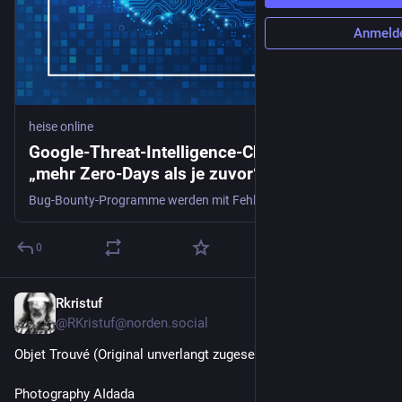
Anmeld
heise online
Google-Threat-Intelligence-Chefin: Dank KI
„mehr Zero-Days als je zuvor“
Bug-Bounty-Programme werden mit Fehlerberichten geflutet, User und Firmen leiden unter KI-Angriffen: Der Security-Bereich ändert sich rasant, sagt Sandra Joyce.
0
Rkristuf
11 Min.
@RKristuf@norden.social
Objet Trouvé (Original unverlangt zugesendet) no. 050
Photography AIdada