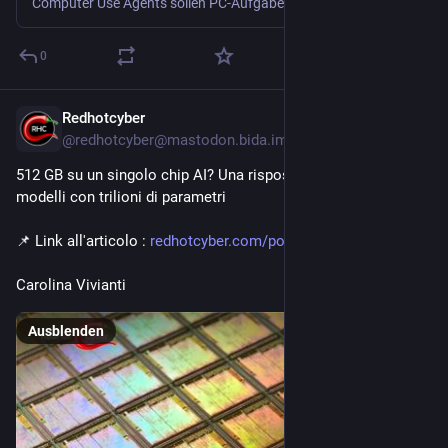
Computer Use Agents sollen PC-Aufgaben selbstständig erledigen. Das birgt außer Sicherheitsrisiken auch die grundsätzliche Frage, wie autonom KI agieren darf.
0
Redhotcyber
1 Std.
@redhotcyber@mastodon.bida.im
512 GB su un singolo chip AI? Una risposta per ospitare 
modelli con trilioni di parametri
📌 Link all'articolo : 
redhotcyber.com/post/512-gb-su
Carolina Vivianti
Ausblenden