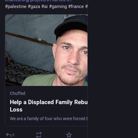
#
palestine
#
gaza
#
ai
#
gaming
#
france
#
fr
Chuffed
Help a Displaced Family Rebuild Hope After
Loss
We are a family of four who were forced to flee our home because of bombardment and war. Our house was destroyed, and we lost all our belongings, clothes, and the security of our everyday life. We have faced repeated displacement, living with fear and uncertainty as if we must start from zero again and again. 🏕️
0