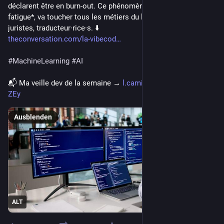
déclarent être en burn-out. Ce phénomène, la *vibecoding 
fatigue*, va toucher tous les métiers du langage : journalistes, 
juristes, traducteur·rice·s. ⬇️
theconversation.com/la-vibecod
#
MachineLearning
#
AI
📬 Ma veille dev de la semaine → 
l.camilleroux.com/veille-
ZEy
Ausblenden
ALT