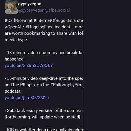
gypsyvegan
2 Std.
@gypsyvegan@sfba.social
#
CarlBrown
 at 
#
InternetOfBugs
 did a stellar breakdown of the 
#
OpenAI
 / 
#
HuggingFace
 incident -- more than one, in fact.  All 
are worth bookmarking to share with folks in thrall to the 
media hype.
- 18-minute video summary and breakdown of what actually 
happened:
youtu.be/3n3mSQWRz0Y
- 56-minute video deep-dive into the specifics of the "hack" 
and the PR spin, on the 
#
PhilosophyProgramsAndPrompts
podcast:
youtu.be/jIlm8O78M2c
- Substack essay version of the summary and breakdown:
[forthcoming, will update when posted]
- IOB newsletter deep-dive analysis addressing 50+ sources: