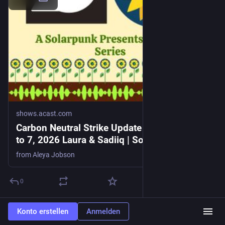
shows.acast.com
Carbon Neutral Strike Update 28: August 1
to 7, 2026 Laura & Sadiiq | Solarpunk
Presents
from Aleya Jobson
0
Konto erstellen
Anmelden
Ralf Bendrath
5 Std.
@bendrath@eupolicy.social