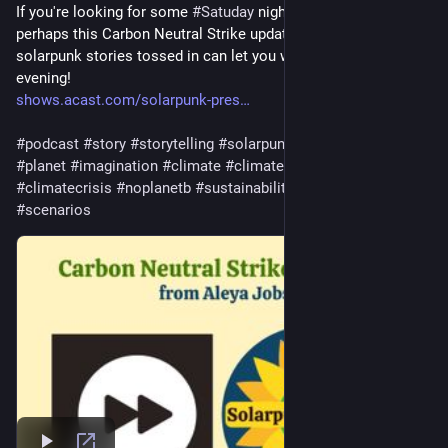
If you're looking for some 
#
Satuday
 night entertainment, 
perhaps this Carbon Neutral Strike update with a couple 
solarpunk stories tossed in can let you while away the 
evening! 
shows.acast.com/solarpunk-pres
#
podcast
#
story
#
storytelling
#
solarpunk
#
eco
#
ecology
#
planet
#
imagination
#
climate
#
climatechange
#
ai
#
creativity
#
climatecrisis
#
noplanetb
#
sustainability
#
sustainable
#
scenarios