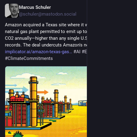
Marcus Schuler
2 Std.
@schuler@mastodon.social
Amazon acquired a Texas site where it will buy power from a 
natural gas plant permitted to emit up to 33 million tons of 
CO2 annually—higher than any single U.S. power plant on EPA 
records. The deal undercuts Amazon's net-zero 2040 pledge. 
implicator.ai/amazon-texas-gas
#
AI
#
Energy
#
ClimateCommitments