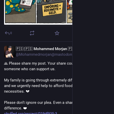
0
🇵🇸𓂆🇵🇸 Mohammed Morjan 🇵🇸𓂆🇵🇸
30 Min.
@Mohammedmorjan@mastodon.scot
🙏 Please share my post. Your share could help us reach 
someone who can support us.
My family is going through extremely difficult circumstances, 
and we urgently need help to afford food and our daily 
necessities. 💔
Please don’t ignore our plea. Even a share can make a 
difference. ❤️
chuffed.org/project/019df935-3