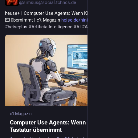
@simsus@social.tchncs.de
heuse+ | Computer Use Agents: Wenn KI Maus 🖱️ und Tastatur 
⌨️ übernimmt | c't Magazin 
heise.de/hintergrund/Computer-
#
heiseplus
#
ArtificialIntelligence
#
AI
#
AIagent
#
AIagents
c't Magazin
Computer Use Agents: Wenn KI Maus und
Tastatur übernimmt