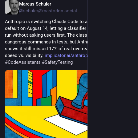
Marcus Schuler
4 Std.
@schuler@mastodon.social
Anthropic is switching Claude Code to auto-approval by 
default on August 14, letting a classifier decide which actions 
run without asking users first. The classifier blocked 89% of 
dangerous commands in tests, but Anthropic's own data 
shows it still missed 17% of real overreaches. The tradeoff: 
speed vs. visibility. 
implicator.ai/anthropic-claude
#
AI
#
CodeAssistants
#
SafetyTesting