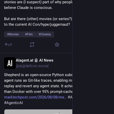
stories are (I suspect) part of why people are so ready to 
believe Claude is conscious.  
But are there (other) movies (or series?) that are responding 
to the current AI Con/hype/juggernaut?
#
Movies
#
Film
#
Cinema
0
AIagent.at 🤖 AI News
4 Std.
@ai@defcon.social
Shepherd is an open-source Python substrate that records AI 
agent runs as Git-like traces, enabling meta-agents to fork, 
replay and revert any agent state. It achieves 5x faster forking 
than Docker with over 95% prompt-cache reuse on replay. 
marktechpost.com/2026/08/08/me
#
AIagent
#
AI
#
GenAI
#
AgenticAI