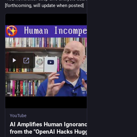
[forthcoming, will update when posted]
YouTube
AI Amplifies Human Ignorance: Lessons
from the "OpenAI Hacks HuggingFace"