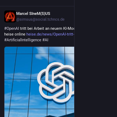
Marcel SIneM(S)US
41 Min.
@simsus@social.tchncs.de
#
OpenAI
 tritt bei Arbeit an neuem KI-Modell auf die Bremse | 
heise online 
heise.de/news/OpenAI-tritt-bei
#
ArtificialIntelligence
#
AI