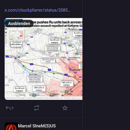
x.com/chuckpfarrer/status/2085
Ausblenden
0
Marcel SIneM(S)US
1 Std.