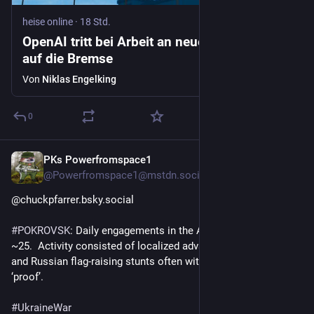
heise online
·
18 Std.
OpenAI tritt bei Arbeit an neuem KI-Modell
auf die Bremse
Von
Niklas Engelking
0
PKs Powerfromspace1
43 Min.
@Powerfromspace1@mstdn.social
@chuckpfarrer.bsky.social 
#
POKROVSK
: Daily engagements in the AO typically number 
~25.  Activity consisted of localized advances/infiltrations 
and Russian flag-raising stunts often with 
#
AI
 rendered video 
‘proof’.
#
UkraineWar