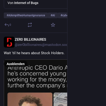
incident
Von
Internet of Bugs
#
AIAmplifiesHumanIgnorance
#
AI
#
cybersecurity
… und 5 weitere
0
ZER0 BILLIONAIRES
3 Std.
@zer0billionaires@mastodon.social
Wait 'til he hears about Stock Holders.
Ausblenden