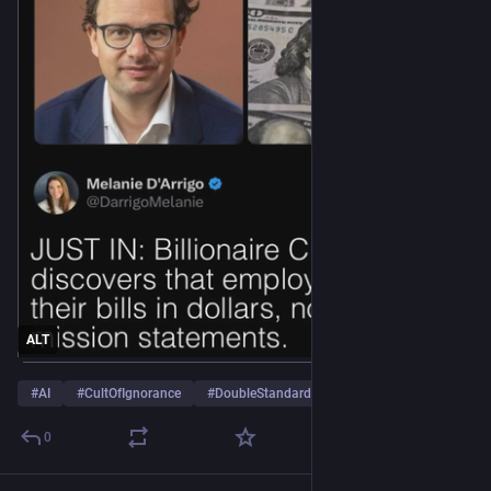
ALT
#
AI
#
CultOfIgnorance
#
DoubleStandards
… und 1 weiterer
0