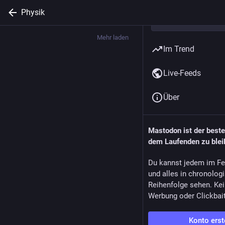
Physik
Mehr laden
Im Trend
Live-Feeds
Über
Mastodon ist der best
dem Laufenden zu blei
Du kannst jedem im Fe
und alles in chronolog
Reihenfolge sehen. Kei
Werbung oder Clickbai
Konto erst