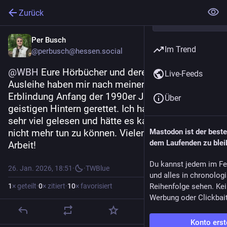
Zurück
Per Busch
Im Trend
@perbusch@hessen.social
@
WBH
 Eure Hörbücher und deren unkomplizierte 
Live-Feeds
Ausleihe haben mir nach meiner plötzlichen 
Erblindung Anfang der 1990er Jahre den 
Über
geistigen Hintern gerettet. Ich habe vorher immer 
sehr viel gelesen und hätte es kaum ertragen, das 
nicht mehr tun zu können. Vielen Dank für eure 
Mastodon ist der best
dem Laufenden zu blei
Arbeit!
Du kannst jedem im Fe
26. Jan. 2026, 18:51
·
·
TWBlue
und alles in chronolog
1
× geteilt
·
0
× zitiert
·
10
× favorisiert
Reihenfolge sehen. Kei
Werbung oder Clickbai
Konto erst