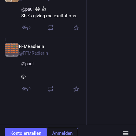
@
paul
 😂 👍 
She's giving me excitations.
0
FFMRadlerin
3. Juni
@FFMRadlerin
@
paul
🤭
0
Konto erstellen
Anmelden