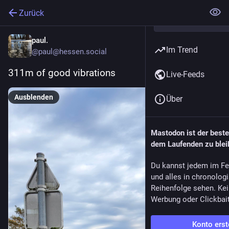
Zurück
paul.
Im Trend
@paul@hessen.social
311m of good vibrations
Live-Feeds
Ausblenden
Über
Mastodon ist der best
dem Laufenden zu blei
Du kannst jedem im Fe
und alles in chronolog
Reihenfolge sehen. Kei
Werbung oder Clickbai
Konto erst