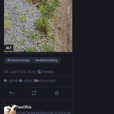
ALT
#
FotoVorschlag
#
weltfahrradtag
03. Juni 2026, 10:41
·
·
Fedilab
9
× geteilt
·
0
× zitiert
·
39
× favorisiert
TwoOfUs
3. Juni
@OurParadise@social.tchncs.de