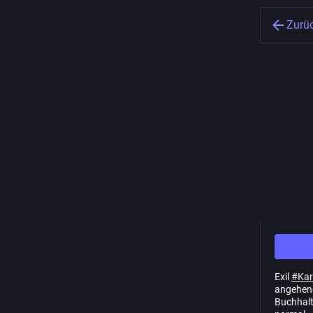
Zurü
hessen.social
ist einer von vielen
unabhängigen Mastodon-Servern, mit dem
du dich im Fediverse beteiligen kannst.
Michai
@
michai
hessen.social ist die
Mastodongemeinschaft für alle
Exil
#
Kar
Hessen:innen und alle, die sich Hessen
angehen
verbunden fühlen
Buchhalte