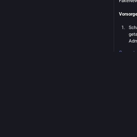
FakeNew
Vorsor
Scha
geta
Adm
Schr
Gesamte
Sol
wenn
in E
nut
Ein
Abwehrs
Mastodon
automati
des mitg
Suc