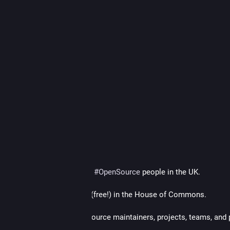
lidarische-landwirtschaft.org
werk Solidarische Landwirtschaft e.V.
anze Landwirtschaft – nicht das einzelne Lebensmittel – wird finanziert.
64
56
l
teilte
erence Eden
Edent@mastodon.social
ld nominate your favourite 
#
OpenSource
 people in the UK.
 to come to a fancy dinner (free!) in the House of Commons.
your chance to show open source maintainers, projects, teams, and 
re brilliant.