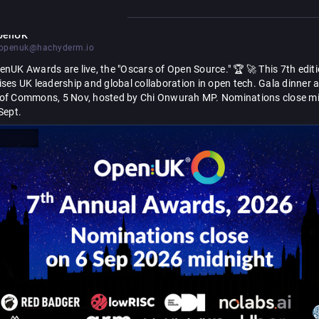
penUK
openuk@hachyderm.io
nUK Awards are live, the "Oscars of Open Source." 🏆 🚀 This 7th editi
ses UK leadership and global collaboration in open tech. Gala dinner at
of Commons, 5 Nov, hosted by Chi Onwurah MP. Nominations close mi
BST, 6 Sept. 
lenden
https://
inating! Our judges are waiting: 
openuk.uk/awards/