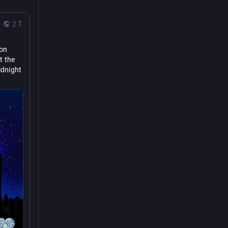
2 T.
on 
 the 
dnight 