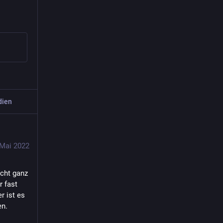
dien
 Mai 2022
. Bin zwar nicht ganz 
 fast 
 ist es 
en.