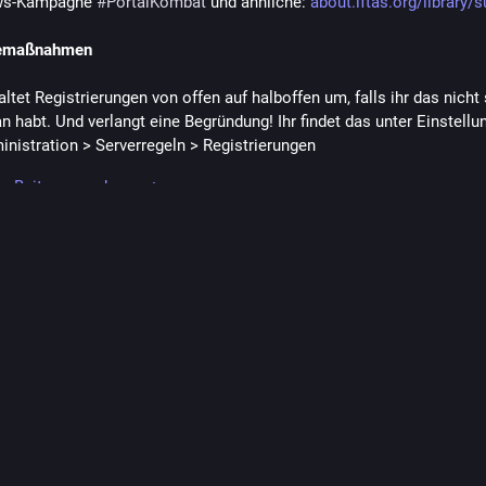
s-Kampagne 
#
PortalKombat
 und ähnliche: 
about.iftas.org/library/
gemaßnahmen
ltet Registrierungen von offen auf halboffen um, falls ihr das nicht
n habt. Und verlangt eine Begründung! Ihr findet das unter Einstellu
inistration > Serverregeln > Registrierungen
eibt auf eure About-Seite, was in einer guten Begründung drinstehen
n Beitrag anschauen
lte euch doch mal ein Spammer/Sleeper durchrutschen, dann wäre es
 er Einladungen erzeugen dürfte. Leider ist das der Default. Ändert 
instellungen > Administration > Rollen > Standard. Die allermeisten
zen diese Funktion eh nicht. Mods und Admins können dann weiterh
ladungslinks generieren.
trategie E-Mail-Domain
 lässt es zu, Account-Registrierungen von bestimmten E-Mail-Dom
sch zu verwerfen. Ein Massenimport der unten verlinkten Listen ist m
elieferten Server-Tools 
 möglich.
tootctl
he in ca. 70.000 Wegwerf-Domains:
disposable.github.io/disposabl