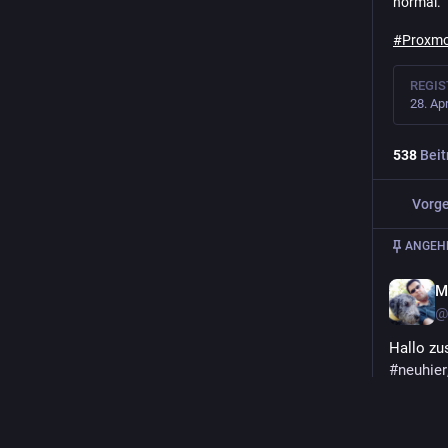
normal.
VERWALTET VON:
SERVERSTATISTIK:
#
Proxm
moomendemol!
1,3
Tsd.
@moomendemol
aktive Profile
REGIS
28. Ap
538
Beit
Vorge
ANGEHE
M
@
Hallo zu
#
neuhier
alles, da
aber so 