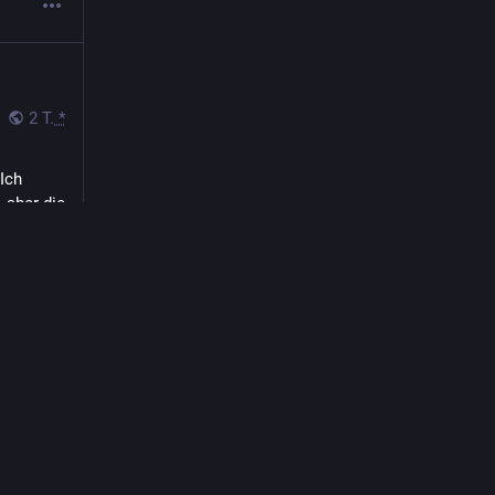
2 T.
*
Ich 
aber die 
te und 
d: 