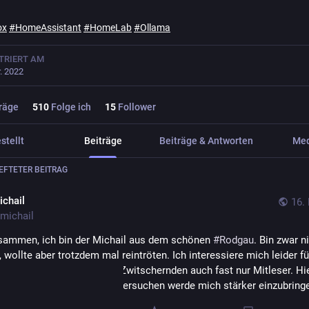
ox
#
HomeAssistant
#
HomeLab
#
Ollama
TRIERT AM
r. 2022
räge
510
Folge ich
15
Follower
stellt
Beiträge
Beiträge & Antworten
Me
FTETER BEITRAG
ichail
16.
michail
sammen, ich bin der Michail aus dem schönen 
#
Rodgau
, wollte aber trotzdem mal reintröten. Ich interessiere mich leider für
her war ich drüben bei den Zwitschernden auch fast nur Mitleser. Hier
schön kuschelig, dass ich versuchen werde mich stärker einzubring