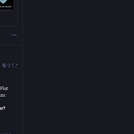
2 T.
*
lut 
zu:
er?