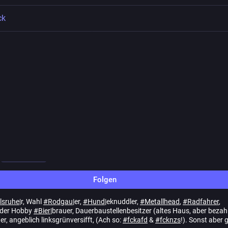
ck
Folgen
l
l
hessen.social
Folgen
lsruhe
|r, Wahl
#
Rodgau
|er,
#
Hund
|eknuddler,
#
Metallhead
,
#
Radfahrer
,
der Hobby
#
Bier
|brauer, Dauerbaustellenbesitzer (altes Haus, aber bezahl
r, angeblich linksgrünversifft, (Ach so:
#
fckafd
&
#
fcknzs
!). Sonst aber 