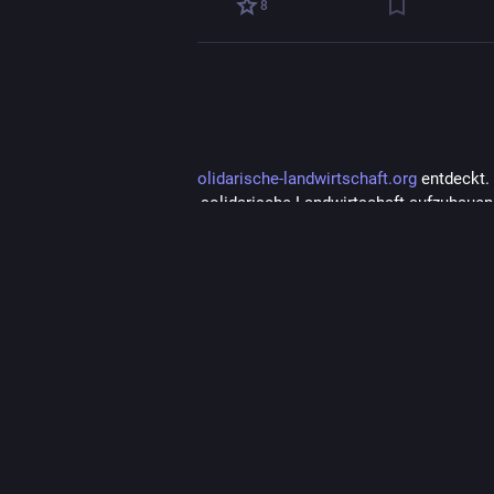
2
8
l
teilte
linubius 🇪🇺
plinubius@chaos.social
gestern für mich die Seite 
solidarische-landwirtschaft.org
 entdeckt. 
tige zwar nicht selbst, eine solidarische Landwirtschaft aufzubauen, 
tet eine wirklich große Fundgrube interessanter und instruktiver Tex
ien. Sehr cool auch die Karte, auf der die SoLaWis eingezeichnet sin
sche-landwirtschaft.or
 1/x