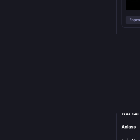
#
open
0
Michai
C
@
Auf dem
Erfahrun
dubioser
Was tun 
Anlass