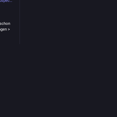
suspec
 schon
ngen >
 sollte.
 fatal,
das bitte
 User
in
ains 
it Hilfe 