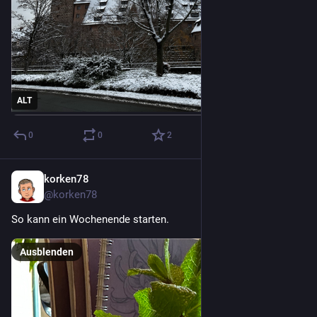
ALT
0
0
2
korken78
16. Dez. 2022
@korken78
So kann ein Wochenende starten.
Ausblenden