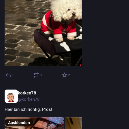
0
0
2
korken78
16. Dez. 2022
@korken78
Hier bin ich richtig. Prost!
Ausblenden