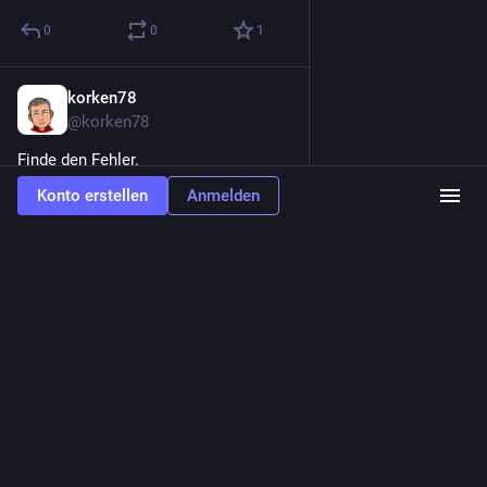
0
0
1
korken78
15. Dez. 2022
@korken78
Finde den Fehler.
Konto erstellen
Anmelden
Ausblenden