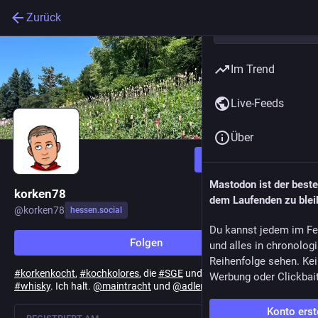
Zurück
Im Trend
Live-Feeds
Über
Folgen
Mastodon ist der best
korken78
dem Laufenden zu blei
@
korken78
hessen.social
Du kannst jedem im Fe
Folgen
und alles in chronolog
Reihenfolge sehen. Kei
#
korkenkocht
,
#
kochkolores
, die
#
SGE
und gerne auch mal ein
Werbung oder Clickbai
#
whisky
. Ich halt.
@
maintracht
und
@
adlerpodcast
.
Konto erst