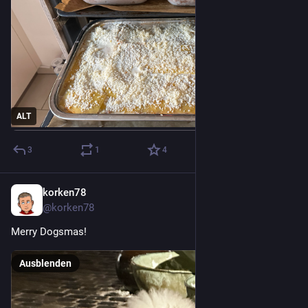
ALT
3
1
4
korken78
17. Dez. 2022
@korken78
Merry Dogsmas!
Ausblenden