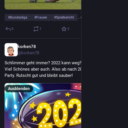
#
Bundesliga
#
Frauen
#
Spielbericht
… und 4 weitere
0
1
2
korken78
31. Dez. 2022
@korken78
Schlimmer geht immer? 2022 kann weg? Ja. Viel Mist dabei. 
Viel Schönes aber auch. Also ab nach 2023. Mit Freunden. Mit 
Party. Rutscht gut und bleibt sauber!
Ausblenden