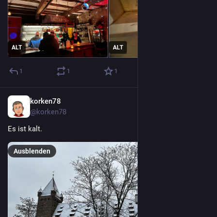
ALT
ALT
1
1
1
korken78
16. Dez. 2022
@korken78
Es ist kalt.
Ausblenden