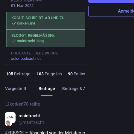
REGISTRIERT AM
01. Nov. 2022
Anmeld
KOCHT. SCHREIBT. AB UND ZU.
korken.me
BLOGGT. REGELMÄSSIG.
maintracht.blog
PODCASTET. JEDE WOCHE.
adler-podcast.net
105
Beiträge
103
Folge ich
90
Follower
Vorgestellt
Beiträge
Beiträge & Antworten
Medien
korken78
teilte
maintracht
12. Feb. 2023
@maintracht
#
FCBSGE
 – Abschied von der Meisterschaft 
#
EintrachtFrauen