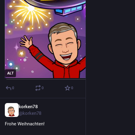
ALT
0
0
0
korken78
23. Dez. 2022
@korken78
Frohe Weihnachten!