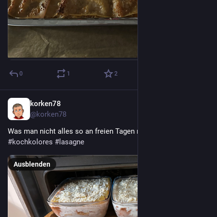
0
1
2
korken78
20. Dez. 2022
@korken78
Was man nicht alles so an freien Tagen macht. 
#
korkenkocht
#
kochkolores
#
lasagne
Ausblenden