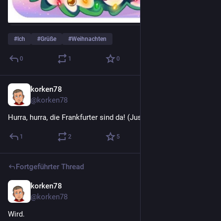
#
Ich
#
Grüße
#
Weihnachten
0
1
0
korken78
22. Dez. 2022
@korken78
Hurra, hurra, die Frankfurter sind da! (Just saying.)
1
2
5
Fortgeführter Thread
korken78
20. Dez. 2022
@korken78
Wird.