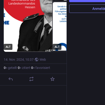
Anmeld
ALT
ALT
14. Nov. 2024, 10:37
·
·
Web
0
× geteilt
·
0
× zitiert
·
0
× favorisiert