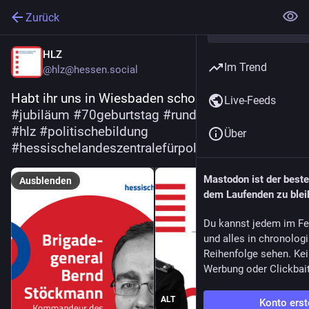
Zurück
HLZ
Im Trend
@hlz@hessen.social
Habt ihr uns in Wiesbaden schon mal besucht? 
Live-Feeds
#
jubiläum
#
70geburtstag
#
rundergeburtstag
#
hlz
#
politischebildung
Über
#
hessischelandeszentralefürpolitischebildung
Mastodon ist der best
Ausblenden
dem Laufenden zu blei
Du kannst jedem im Fe
und alles in chronolog
Reihenfolge sehen. Kei
Werbung oder Clickbai
ALT
Konto erst