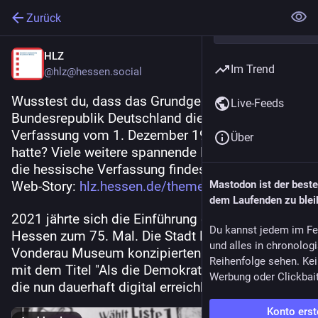
Zurück
HLZ
Im Trend
@hlz@hessen.social
Wusstest du, dass das Grundgesetz der 
Live-Feeds
Bundesrepublik Deutschland die hessische 
Verfassung vom 1. Dezember 1946 als Vorbild 
Über
hatte? Viele weitere spannende Fakten rund um 
die hessische Verfassung findest du in unserer 
Web-Story: 
hlz.hessen.de/themen/als-die-d
Mastodon ist der best
. 
dem Laufenden zu blei
2021 jährte sich die Einführung der Demokratie in 
Du kannst jedem im Fe
Hessen zum 75. Mal. Die Stadt Fulda und das 
und alles in chronolog
Vonderau Museum konzipierten eine Ausstellung 
Reihenfolge sehen. Kei
mit dem Titel "Als die Demokratie zurückkam", 
Werbung oder Clickbai
die nun dauerhaft digital erreichbar ist.
Konto erst