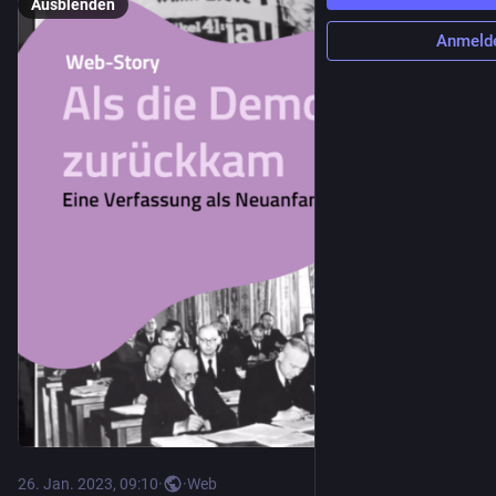
Ausblenden
Anmeld
26. Jan. 2023, 09:10
·
·
Web