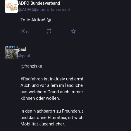
ADFC Bundesverband
3. Juni
@ADFC@mastodon.social
Tolle Aktion! 😍
0
paul.
3. Juni
@paul
@
franziska
#
Radfahren
 ist inklusiv und ermöglicht Teilhabe. 
Auch und vor allem im ländlichen Raum, für alle die, 
aus welchem Grund auch immer, nicht Autofahren 
können oder wollen.
In den Nachbarort zu Freunden, zum Sport, ins Kino 
und das ohne Elterntaxi, ist wichtig für eigenständige 
Mobilität Jugendlicher.