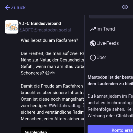
Zurück
ADFC Bundesverband
3. Juni
Im Trend
@ADFC@mastodon.social
Was liebst du am Radfahren?
Live-Feeds
Die Freiheit, die man auf zwei Rädern verspürt, die 
Über
Nähe zur Natur, der Gesundheitsaspekt oder dieses 
Gefühl, wenn man am Stau vorbeiradelt: Was gibt es 
Schöneres? 😍🚲
Mastodon ist der best
dem Laufenden zu blei
Damit die Freude am Radfahren für alle Alltag wird, 
braucht es aber sichere Infrastruktur, denn in vielen 
Du kannst jedem im Fe
Orten ist diese noch mangelhaft. 👉 Unser Wunsch 
und alles in chronolog
zum heutigen 
#
Weltfahrradtag
: Überall durchgängige, 
Reihenfolge sehen. Kei
sichere und verständliche Radinfrastruktur, damit 
Werbung oder Clickbai
Menschen jeden Alters sicher unterwegs sind. 🧡
Konto erst
Ausblenden