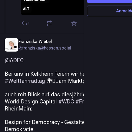
ALT
Anmeld
1
Franziska Wiebel
@franziska@hessen.social
@
ADFC
Bei uns in Kelkheim feiern wir heute den 
#
Weltfahrradtag
 🌍🚴‍♂️am Marktplatz,
auch mit Blick auf das diesjährige Motto der 
World Design Capital 
#
WDC
#
Frankfurt
RheinMain:
Design for Democracy - Gestalten für 
Demokratie.