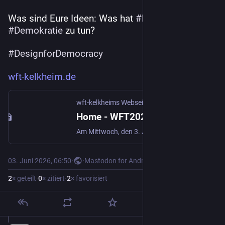
Was sind Eure Ideen: Was hat 
#
Radfahren
 mit 
#
Demokratie
 zu tun?
#
DesignforDemocracy
wft-kelkheim.de
wft-kelkheims Webseite!
Home - WFT2025
Am Mittwoch, den 3. Juni 2026 ist Weltfahrradtag - wir feiern ihn zum dritten Mal in Kelkheim, mit Aktivitäten am Marktplatz und anderswo.
03. Juni 2026, 06:50
·
·
Mastodon for Android
2
× geteilt
·
0
× zitiert
·
2
× favorisiert