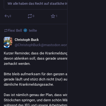
Wir alle haben das Recht auf staatliche Informationen. Seit 2006 müssen Behörden auf Antrag nach dem Informationsfreiheitsgesetz (IFG) Dokumente herausgeben – seien es Verträge, interne Weisungen oder E-Mails. Mehr als 300.000 Anfragen wurden seitdem über FragDenStaat gestellt. Das IFG ist eine zentrale Säule der Demokratie in Deutschland geworden. Es ist eines der wirksamsten Transparenzwerkzeuge für Bürger*innen, Journalist*innen und zivilgesellschaftliche Organisationen. Nun soll es...
0
0
1
Flexi Bell
teilte
Christoph Buck
7. Juli
@ChristophBuck@mastodon.world
Kurzer Reminder, dass die Krankmeldungsscheiße uns nur 
davon ablenken soll, dass gerade unsere Rechte massiv 
zerhackt werden.
Bitte bleib aufmerksam für den ganzen anderen Scheiß, der 
gerade läuft und stürz dich nicht (nur) auf die offensichtlich 
dämliche Krankmeldungssache.
Das ist nämlich genau der Plan, dass wir über dieses 
Stöckchen springen, und dann schön Männchen machen, 
während das IFG und unsere Arbeitnehmerrechte zerhackt 