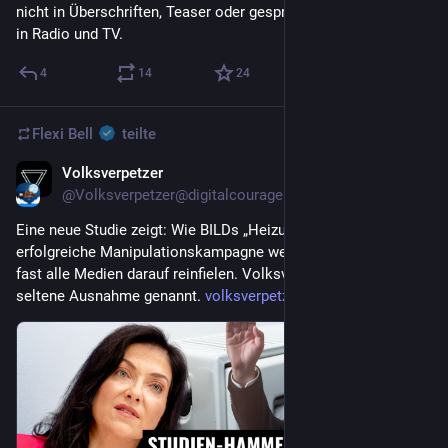
nicht in Überschriften, Teaser oder gesprochene Schlagzeilen 
in Radio und TV.
4
14
24
Flexi Bell
teilte
Volksverpetzer
9. Juli
@Volksverpetzer@digitalcourage.social
Eine neue Studie zeigt: Wie BILDs „Heizungshammer" eine 
erfolgreiche Manipulationskampagne werden konnte – und 
fast alle Medien darauf reinfielen. Volksverpetzer wurde als 
seltene Ausnahme genannt. 
volksverpetzer.de/analyse/heiz