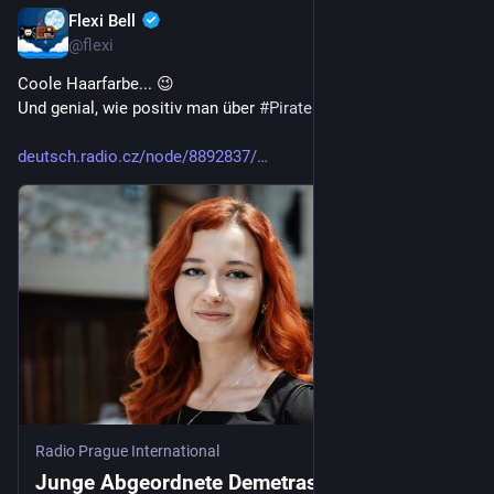
Flexi Bell
23. Juli
@flexi
Coole Haarfarbe... 😉
Und genial, wie positiv man über 
#
Piraten
+ berichten kann! 🙂
deutsch.radio.cz/node/8892837/
Radio Prague International
Junge Abgeordnete Demetrashvili und ihre