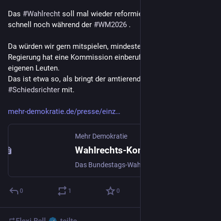
Das 
#
Wahlrecht
 soll mal wieder reformiert werden. Vermutlich 
schnell noch während der 
#
WM2026
 .
Da würden wir gern mitspielen, mindestens mitreden. Die 
Regierung hat eine Kommission einberufen, besetzt nur mit 
eigenen Leuten. 
Das ist etwa so, als bringt der amtierende 
#
Meister
  den 
#
Schiedsrichter
 mit.
mehr-demokratie.de/presse/einz
Mehr Demokratie
Wahlrechts-Kommission: Opposition einbinden, Bürger beteiligen! Beck: „Wahlrecht muss den Menschen dienen“
Das Bundestags-Wahlrecht soll schon wieder grundlegend reformiert werden: Beide Regierungsfraktionen haben ihre Mitglieder für eine Wahlrechtskommission benannt. Die Opposition soll, Stand jetzt, außen vorbleiben.
0
1
0