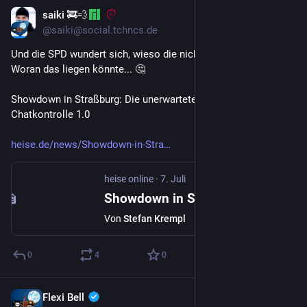
saiki 🚒💨
7. Juli
@saiki@social.tchncs.de
Und die SPD wundert sich, wieso die nicht gewählt werden. 
Woran das liegen könnte... 🤔
Showdown in Straßburg: Die unerwartete Rückkehr der 
Chatkontrolle 1.0
heise.de/news/Showdown-in-Stra
heise online
·
7. Juli
Showdown in Straßburg: Die unerwartete Rückkehr der Chatkontrolle 1.0
Von
Stefan Krempl
0
4
0
Flexi Bell
7. Juli