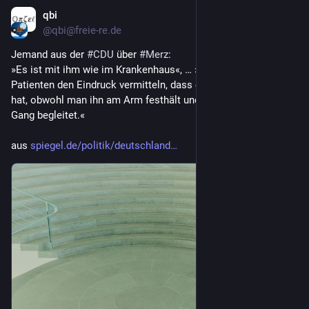
qbi
10. Juli
@qbi@freie-re.de
Jemand aus der 
#
CDU
 über 
#
Merz
: 
»Es ist mit ihm wie im Krankenhaus«, … »man muss dem 
Patienten den Eindruck vermitteln, dass er noch die Kontrolle 
hat, obwohl man ihn am Arm festhält und langsam durch den 
Gang begleitet.«
aus 
spiegel.de/politik/deutschland