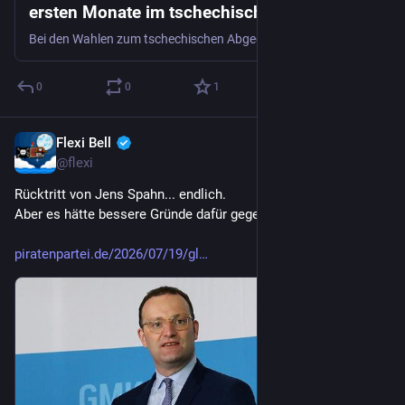
ersten Monate im tschechischen Parlament
Bei den Wahlen zum tschechischen Abgeordnetenhaus im Oktober vergangenen Jahres zog eine Rekordzahl an jungen Mandatsträgern ins Parlament ein. Zudem wurden auch so viele Frauen wie noch nie gewählt. Katerina Demetrashvili gehört zu beiden Gruppen. Radio Prag International hat die Abgeordnete der Piratenpartei getroffen und sie zu ihren Erfahrungen in der unteren Kammer des tschechischen Parlaments befragt.
0
0
1
Flexi Bell
20. Juli
@flexi
Rücktritt von Jens Spahn... endlich.
Aber es hätte bessere Gründe dafür gegeben. Viele.
piratenpartei.de/2026/07/19/gl