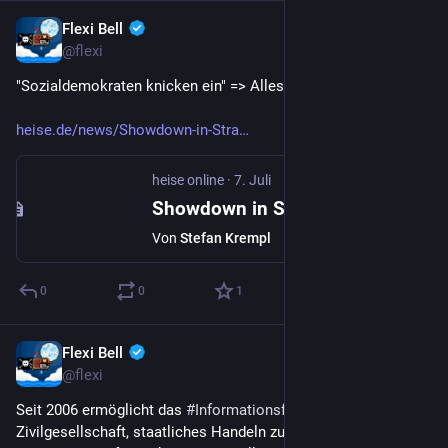
Flexi Bell
7. Juli
@flexi
"Sozialdemokraten knicken ein" => Alles wie immer.
heise.de/news/Showdown-in-Stra
heise online
·
7. Juli
Showdown in Straßburg: Die unerwartete Rückkehr der Chatkontrolle 1.0
Von
Stefan Krempl
0
0
1
Flexi Bell
7. Juli
@flexi
Seit 2006 ermöglicht das 
#
Informationsfreiheitsgesetz
 der 
Zivilgesellschaft, staatliches Handeln zu kontrollieren und 