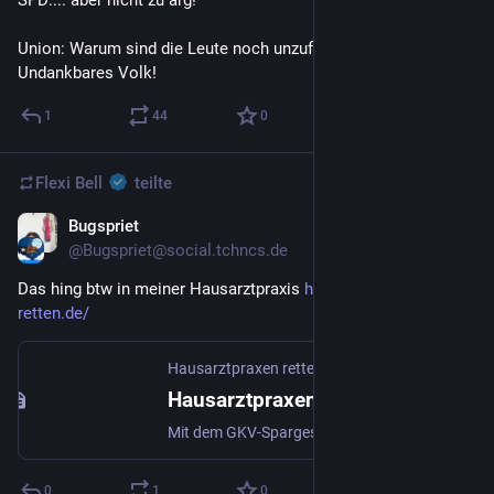
Union: Warum sind die Leute noch unzufriedener? 
Undankbares Volk!
1
44
0
Flexi Bell
teilte
Bugspriet
10. Juli
@Bugspriet@social.tchncs.de
Das hing btw in meiner Hausarztpraxis 
hausarztpraxen-
retten.de/
Hausarztpraxen retten!
Hausarztpraxen retten! Jetzt Ihren Abgeordneten schreiben.
Mit dem GKV-Spargesetz legt die Bundesregierung die Axt an die hausärztliche Versorgung und gefährdet so die Existenz der Hausarztpraxen in ganz Deutschland.
0
1
0