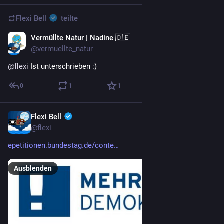
Flexi Bell
teilte
Vermüllte Natur | Nadine 🇩🇪
3. Juli
@vermuellte_natur
@
flexi
 Ist unterschrieben :)
0
1
1
Flexi Bell
3. Juli
@flexi
epetitionen.bundestag.de/conte
Ausblenden