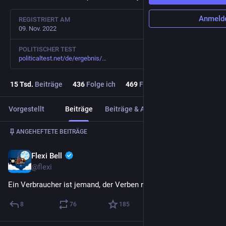
Anmeld
REGISTRIERT AM
09. Nov. 2022
POLITISCHER TEST
politicaltest.net/de/ergebnis/
15
Tsd.
Beiträge
436
Folge ich
469
Follower
Vorgestellt
Beiträge
Beiträge & Antworten
Medien
Beitrag
1
/
4
ANGEHEFTETE BEITRÄGE
Flexi Bell
20. Nov. 2022
@flexi
Ein Verbraucher ist jemand, der Verben raucht.
8
76
185