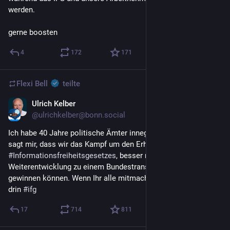
werden.
gerne boosten
4
172
171
Flexi Bell
teilte
Ulrich Kelber
7. Juli
@ulrichkelber@bonn.social
Ich habe 40 Jahre politische Ämter innegehabt. Mein Intuition 
sagt mir, dass wir das Kampf um den Erhalt des 
#
Informationsfreiheitsgesetzes
, besser noch die 
Weiterentwicklung zu einem Bundestransparenzgesetz, 
gewinnen können. Wenn Ihr alle mitmacht, da ist Bewegung 
drin 
#
ifg
17
714
811