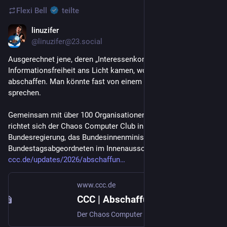
Flexi Bell
teilte
linuzifer
7. Juli
@linuzifer@23.social
Ausgerechnet jene, deren „Interessenkonflikte" durch die 
Informationsfreiheit ans Licht kamen, wollen sie nun 
abschaffen. Man könnte fast von einem Interessenkonflikt 
sprechen.
Gemeinsam mit über 100 Organisationen der Zivilgesellschaft 
richtet sich der Chaos Computer Club in einem Brief an die 
Bundesregierung, das Bundesinnenministerium und die 
Bundestagsabgeordneten im Innenausschuss:
ccc.de/updates/2026/abschaffun
www.ccc.de
CCC | Abschaffung der Informationsfreiheit verhindern!
Der Chaos Computer Club ist eine galaktische Gemeinschaft von Lebewesen für Informationsfreiheit und Technikfolgenabschätzung.