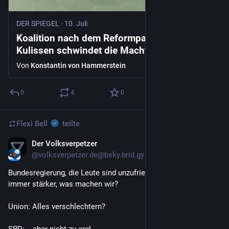
DER SPIEGEL
·
10. Juli
Koalition nach dem Reformpaket: Hinter den
Kulissen schwindet die Macht des Kanzlers
Von
Konstantin von Hammerstein
0
4
0
Flexi Bell
teilte
Der Volksverpetzer
10. Juli
@volksverpetzer.de@bsky.brid.gy
Bundesregierung, die Leute sind unzufrieden, die AfD wird 
immer stärker, was machen wir?
Union: Alles verschlechtern?
SPD:... aber nicht zu arg!