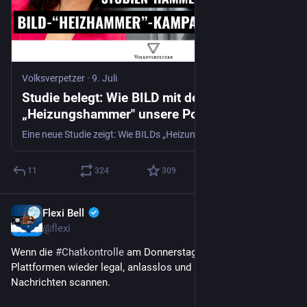
Volksverpetzer
·
9. Juli
Studie belegt: Wie BILD mit dem erfundenen
„Heizungshammer" unsere Politik
manipulierte
Eine neue Studie zeigt: Wie BILDs „Heizungshammer" eine erfolgreiche Manipulationskampagne werden konnte – und fast alle Medien darauf reinfielen. Volksverpetzer wurde auch als lobenswerte Ausnahme genannt.
11
324
309
Flexi Bell
9. Juli
@flexi
Wenn die 
#
Chatkontrolle
 am Donnerstag durchgeht, dürfen 
Plattformen wieder legal, anlasslos und milliardenfach private 
Nachrichten scannen.