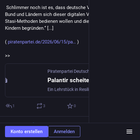
 Schlimmer noch ist es, dass deutsche Verantwortliche bei 
Bund und Ländern sich dieser digitalen Variante der Nazi- und 
Stasi-Methoden bedienen wollen und dies mit dem Schutz von 
Kindern begründen.“ [...]
( 
piratenpartei.de/2026/06/15/pa
 )
>>
Piratenpartei Deutschland
·
15. Juni
Palantir scheitert vor ordentlichem Gericht
Ein Lehrstück in Resilienz und Machtbegrenzung Das Handelsgericht Zürich hat am 4. Juni 2026 bei 22 von 23 geforderten Gegendarstellungen zugunsten des Schweizer Magazins „Republik“ und gegen die US-Datenkrake Palantir entschieden.Nur eine einzelne Formulierung zur Entwicklungsgeschichte der
1
3
0
Flexi Bell
teilte
Konto erstellen
Anmelden
Hans
16. Juni