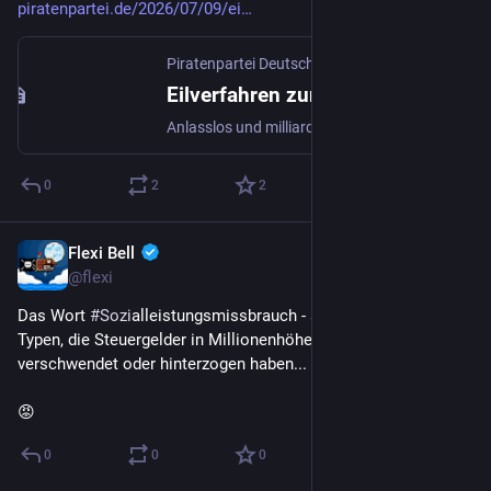
piratenpartei.de/2026/07/09/ei
Piratenpartei Deutschland
·
9. Juli
Eilverfahren zur Chatkontrolle bricht Parlamentsregeln Satiriker Sonneborn wird bei Protest das Mikrofon abgestellt
Anlasslos und milliardenfach - Wird private Nachrichten scannen wieder zulässig? Berlin/Straßburg, 8. Juli 2026Die Piratenpartei Deutschland kritisiert das Vorgehen des Europäischen Parlaments bei der Durchsetzung der Chatkontrolle scharf. Kurz vor der Sommerpause soll die umstrittene Übergan
0
2
2
Flexi Bell
9. Juli
@flexi
Das Wort 
#
Sozi
­alleis­tungs­miss­brauch - aus dem Mund von 
Typen, die Steuergelder in Millionenhöhe veruntreut, 
verschwendet oder hinterzogen haben...
😡
0
0
0