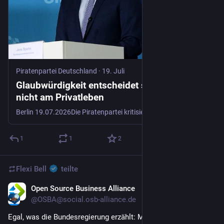
Piratenpartei Deutschland
·
19. Juli
Glaubwürdigkeit entscheidet sich am Amt –
nicht am Privatleben
Berlin 19.07.2026Die Piratenpartei kritisieren den falschen Anlass bei Spahns Rücktritt und verweisen auf ihre seit Jahren erhobenen Forderungen nach Karenzzeiten, Lobbyregister und schärferer AntikorruptionZum Rücktritt von Jens Spahn als Vorsitzender der CDU/CSU-Bundestagsfraktion erklärt Lilia Ka
1
1
2
Flexi Bell
teilte
Open Source Business Alliance
10. Juli
@OSBA@social.osb-alliance.de
Egal, was die Bundesregierung erzählt: Mit unseren 