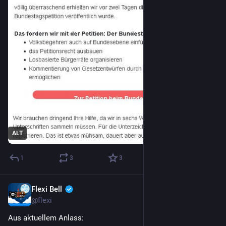
ALT
1
3
3
Flexi Bell
25. Juni
*
@flexi
Aus aktuellem Anlass: