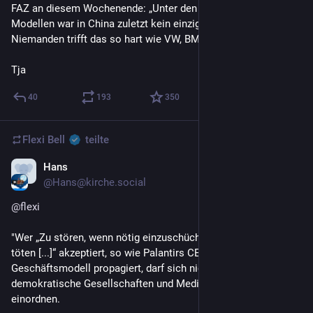
FAZ an diesem Wochenende: „Unter den zehn meistverkauften 
Modellen war in China zuletzt kein einziger Verbrenner mehr. 
Niemanden trifft das so hart wie VW, BMW und Mercedes.
Tja
40
193
350
Flexi Bell
teilte
Hans
16. Juni
*
@Hans@kirche.social
@
flexi
"Wer „Zu stören, wenn nötig einzuschüchtern und bei Bedarf zu 
töten [...]“ akzeptiert, so wie Palantirs CEO Karp es als 
Geschäftsmodell propagiert, darf sich nicht wundern, wenn 
demokratische Gesellschaften und Medien das kritisch 
einordnen.