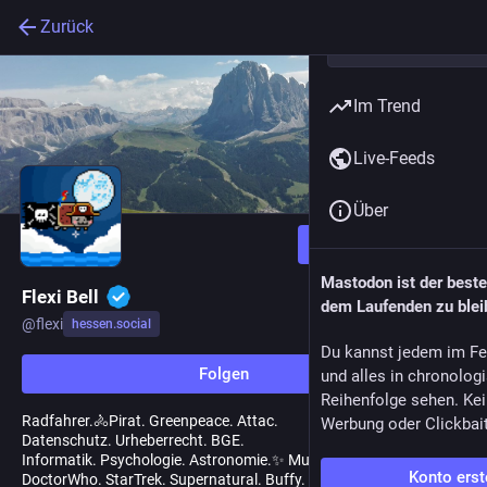
Zurück
Im Trend
Live-Feeds
Über
Folgen
Mastodon ist der best
Flexi Bell
dem Laufenden zu blei
@
flexi
hessen.social
Du kannst jedem im Fe
Folgen
und alles in chronolog
Reihenfolge sehen. Kei
Radfahrer.🚴Pirat. Greenpeace. Attac.
Werbung oder Clickbai
Datenschutz. Urheberrecht. BGE.
Informatik. Psychologie. Astronomie.✨ Musik.🎶
Konto erst
DoctorWho. StarTrek. Supernatural. Buffy.