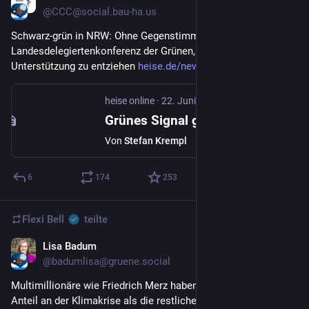
@CCC@social.bau-ha.us
Schwarz-grün in NRW: Ohne Gegenstimme beschloss die 
Landesdelegiertenkonferenz der Grünen, 
#
Palantir
 die 
Unterstützung zu entziehen 
heise.de/news/Gruenes-Signal-g
heise online
·
22. Juni
Grünes Signal gegen Palantir: Basis revoltiert gegen Überwachungssoftware
Von
Stefan Krempl
6
174
253
Flexi Bell
teilte
Lisa Badum
22. Juni
@badumlisa@gruene.social
Multimillionäre wie Friedrich Merz haben einen viel größeren 
Anteil an der Klimakrise als die restlichen 99% der 