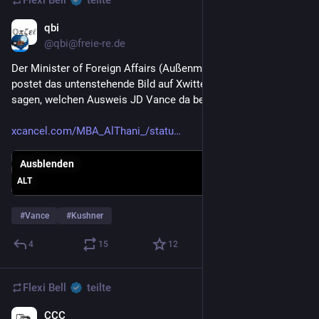
Flexi Bell
teilte
qbi
22. Juni
@qbi@freie-re.de
Der Minister of Foreign Affairs (Außenminister) von 
#
Katar
postet das untenstehende Bild auf Xwitter. Könnt ihr mir 
sagen, welchen Ausweis JD Vance da benutzt?
xcancel.com/MBA_AlThani_/statu
Ausblenden
ALT
#
Vance
#
Kushner
4
15
12
Flexi Bell
teilte
CCC
22. Juni