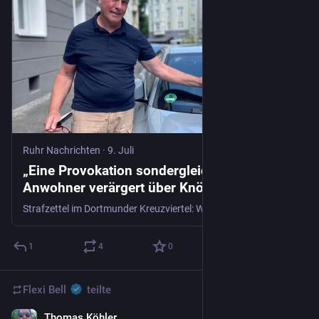
Ruhr Nachrichten
·
9. Juli
„Eine Provokation sondergleichen“:
Anwohner verärgert über Knöllchen-Flut im
Kreuzviertel
Strafzettel im Dortmunder Kreuzviertel: Wegen Falschparkens auf Gehwegen gibt es vermehrt Knöllchen. Anwohner wie Martin Schneider fordern klare Lösungen.
1
4
0
Flexi Bell
teilte
Thomas Köhler
10. Juli