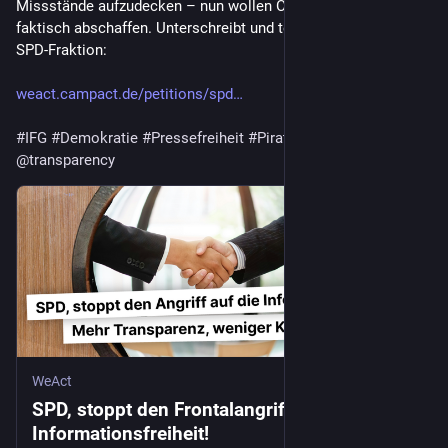
Missstände aufzudecken – nun wollen CDU/CSU und SPD es 
faktisch abschaffen. Unterschreibt und teilt die Petition an die 
SPD-Fraktion:
weact.campact.de/petitions/spd
#
IFG
#
Demokratie
#
Pressefreiheit
#
Piraten
#
Transparenz
@
transparency
WeAct
SPD, stoppt den Frontalangriff auf die
Informationsfreiheit!