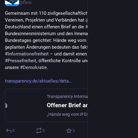
@flexi
Gemeinsam mit 110 zivilgesellschaftlichen Organisationen, 
Vereinen, Projekten und Verbänden hat 
@
transparency
Deutschland einen offenen Brief an die 
#
Bundesregierung
, das 
Bundesinnenministerium und den Innenausschuss des 
Bundestages gerichtet: Hände weg vom 
#
IFG
! Denn die 
geplanten Änderungen bedeuten das faktische Ende der 
#
Informationsfreiheit
 – und damit einen massiven Angriff auf 
#
Pressefreiheit
, öffentliche Kontrolle und das Vertrauen in 
unsere 
#
Demokratie
. 
transparency.de/aktuelles/deta
Transparency International Deutschland e.V.
Offener Brief an die Bundesregierung, das Bundesinnenministerium und die Bundestagsabgeordneten im Innenausschuss | Transparency International Deutschland e.V.
„Hände weg vom IFG! – Retten Sie die Informationsfreiheit” Sehr geehrte Mitglieder der Bundesregierung,sehr g...
0
0
2