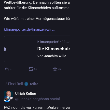
Weltbevölkerung. Demnach sollten sie auch proportional 
stärker für die Klimaschäden aufkommen.
Wie wär’s mit einer Vermögenssteuer für Superreiche?
klimareporter.de/finanzen-wirt
Klimareporter°
·
11. Juni
Die Klimaschuld der Superreichen
Von
Joachim Wille
3
52
37
Flexi Bell
teilte
Ulrich Kelber
22. Juni
@ulrichkelber@bonn.social
FAZ noch bis vor kurzem: „Verbrennerverbot weg“