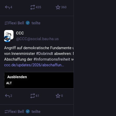
4
435
360
Flexi Bell
teilte
CCC
7. Juli
@CCC@social.bau-ha.us
Angriff auf demokratische Fundamente unter Federführung 
von Innenminister 
#
Dobrindt
 abwehren: Machtmissbrauch und 
Abschaffung der 
#
Informationsfreiheit
 verhindern! 
ccc.de/updates/2026/abschaffun
Ausblenden
ALT
2
61
0
Flexi Bell
teilte