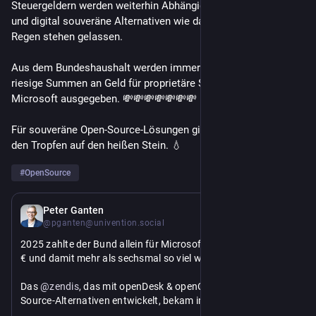
Steuergeldern werden weiterhin Abhängigkeiten finanziert - 
und digital souveräne Alternativen wie das 
@
zendis
 werden im 
Regen stehen gelassen.
Aus dem Bundeshaushalt werden immer noch unvorstellbar 
riesige Summen an Geld für proprietäre Software wie 
Microsoft ausgegeben. 💸💸💸💸💸💸💸
Für souveräne Open-Source-Lösungen gibt es weiterhin nur 
den Tropfen auf den heißen Stein. 💧
#
OpenSource
7. Juli
Peter Ganten
@pganten@univention.social
2025 zahlte der Bund allein für Microsoft-Lizenzen 481 Mio. 
€ und damit mehr als sechsmal so viel wie 2017.
Das 
@
zendis
, das mit openDesk & openCode die Open-
Source-Alternativen entwickelt, bekam im selben Jahr unter 
4 Mio. € Auftragsvolumen.