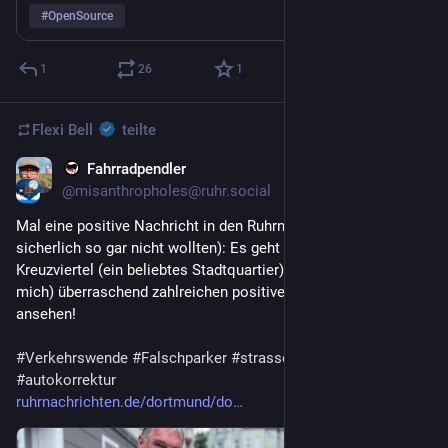
#
OpenSource
Die öffentliche Hand investiert nicht in digitale Souveränität, 
sie finanziert Abhängigkeit.
1
26
1
Ein paar neue Fördertöpfe allein ändern das nicht. Was fehlt, 
ist eine grundsätzliche Umlenkung der Mittel Richtung Open 
Flexi Bell
teilte
Source.
Fahrradpendler
10. Juli
@misanthropholes@ruhr.social
Mal eine positive Nachricht in den Ruhrnachrichten (was die 
sicherlich so gar nicht wollten): Es geht um's Parken im 
Kreuzviertel (ein beliebtes Stadtquartier). Bitte auch die (für 
mich) überraschend zahlreichen positiven Kommentare 
ansehen! 
#
Verkehrswende
#
Falschparker
#
strassenzurückerobern
#
autokorrektur
ruhrnachrichten.de/dortmund/do