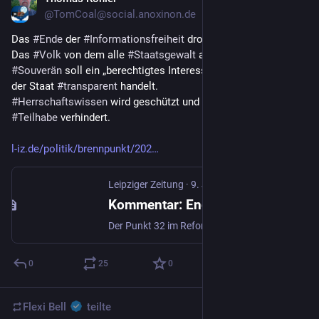
@TomCoal@social.anoxinon.de
Das 
#
Ende
 der 
#
Informationsfreiheit
 droht.
Das 
#
Volk
 von dem alle 
#
Staatsgewalt
 ausgeht, also der 
#
Souverän
 soll ein „berechtigtes Interesse“ nachweisen, damit 
der Staat 
#
transparent
 handelt.
#
Herrschaftswissen
 wird geschützt und demokratische 
#
Teilhabe
 verhindert.
l-iz.de/politik/brennpunkt/202
Leipziger Zeitung
·
9. Juli
Kommentar: Ende der Informationsfreiheit: Das berechtigte Interesse des Souveräns · Leipziger Zeitung
Der Punkt 32 im Reformpaket der Koalition aus CDU/CSU und SPD soll wohl das Ende des Informationsfreiheitsgesetzes (IFG) in seiner heutigen Form
0
25
0
Flexi Bell
teilte