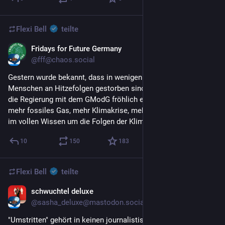
Flexi Bell
teilte
Fridays for Future Germany
10. Juli
@fff@chaos.social
Gestern wurde bekannt, dass in wenigen Tagen über 5000 
Menschen an Hitzefolgen gestorben sind. Heute beschließt 
die Regierung mit dem GModG fröhlich ein neues Gesetz für 
mehr fossiles Gas, mehr Klimakrise, mehr HItzetote – und das 
im vollen Wissen um die Folgen der Klimakrise.
10
150
183
Flexi Bell
teilte
schwuchtel deluxe
10. Juli
@sasha_deluxe@mastodon.social
"Umstritten" gehört in keinen journalistischen Text. Nein auch 