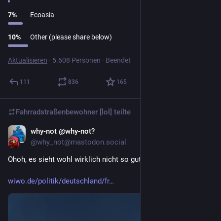
7
%
Ecoasia
10
%
Other (please share below)
Aktualisieren
·
5.608 Personen
·
Beendet
111
836
165
Fahrradstraßenbewohner [lol]
teilte
why-not @why-not?
3 T.
@why_not@mastodon.social
Ohoh, es sieht wohl wirklich nicht so gut aus für Merz…
wiwo.de/politik/deutschland/fr