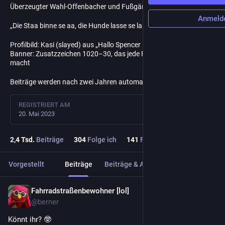
Überzeugter Wahl-Offenbacher und Fußgänger
Anmeld
„Die Staa binne se aa, die Hunde lasse se laafe."
Profilbild: Kasi (slayed) aus „Hallo Spencer – der Film“
Banner: Zusatzzeichen 1020–30, das jede Fahrradstraße ob­so­let
macht
Beiträge werden nach zwei Jahren automatisch gelöscht
REGISTRIERT AM
20. Mai 2023
2,4
Tsd.
Beiträge
304
Folge ich
141
Follower
Vorgestellt
Beiträge
Beiträge & Antworten
Medien
Fahrradstraßenbewohner [lol]
7 Std.
@berner
Könnt ihr? 🤓 