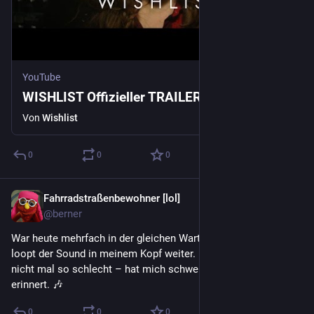
YouTube
WISHLIST Offizieller TRAILER 4K
Von
Wishlist
0
0
0
Fahrradstraßenbewohner [lol]
11 Std.
@berner
War heute mehrfach in der gleichen Warteschleife und jetzt 
loopt der Sound in meinem Kopf weiter. Und dabei war es gar 
nicht mal so schlecht – hat mich schwer an Quincy Jones 
erinnert. 🎶
0
0
0