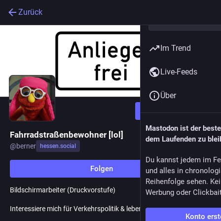
Zurück
Im Trend
Live-Feeds
Über
Folgen
Mastodon ist der best
Fahrradstraßenbewohner [lol]
dem Laufenden zu blei
@
berner
hessen.social
Du kannst jedem im Fe
Folgen
und alles in chronolog
Reihenfolge sehen. Kei
Bildschirmarbeiter (Druckvorstufe)
Werbung oder Clickbai
Interessiere mich für Verkehrspolitik & lebenswerte Städte
Konto erst