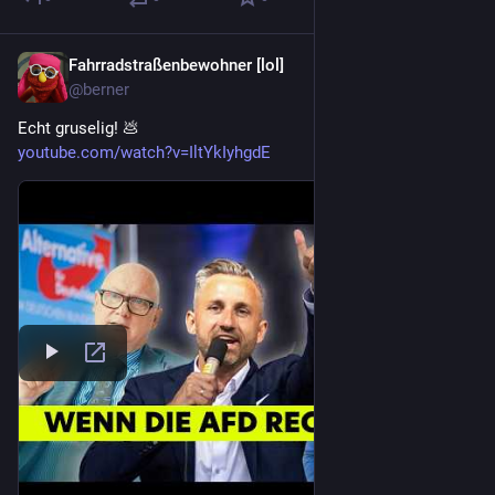
Fahrradstraßenbewohner [lol]
1 T.
@berner
Echt gruselig! 💩 
youtube.com/watch?v=IltYkIyhgdE