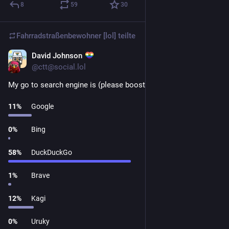
8
59
30
Fahrradstraßenbewohner [lol]
teilte
David Johnson
4 T.
@ctt@social.lol
My go to search engine is (please boost for greater exposure):
11
%
Google
0
%
Bing
58
%
DuckDuckGo
1
%
Brave
12
%
Kagi
0
%
Uruky