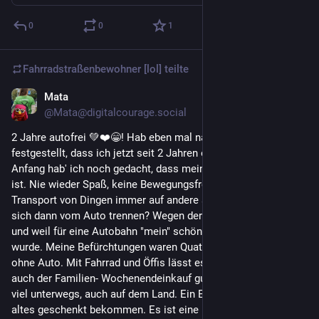
0
0
1
Fahrradstraßenbewohner [lol]
teilte
Mata
5 T.
@Mata@digitalcourage.social
2 Jahre autofrei 💚❤️😁! Hab eben mal nachgeschaut und 
festgestellt, dass ich jetzt seit 2 Jahren ohne Auto lebe. Am 
Anfang hab' ich noch gedacht, dass mein Leben jetzt zu Ende 
ist. Nie wieder Spaß, keine Bewegungsfreiheit und für 
Transport von Dingen immer auf andere angewiesen. Warum 
sich dann vom Auto trennen? Wegen der Klimakatastrophe 
und weil für eine Autobahn "mein" schöner Wald zerstört 
wurde. Meine Befürchtungen waren Quatsch! Ich lebe befreiter 
ohne Auto. Mit Fahrrad und Öffis lässt es sich gut leben und 
auch der Familien- Wochenendeinkauf gut bewältigen.Ich bin 
viel unterwegs, auch auf dem Land. Ein E-Bike hilft - hab ein 
altes geschenkt bekommen. Es ist eine Umstellung, aber am 