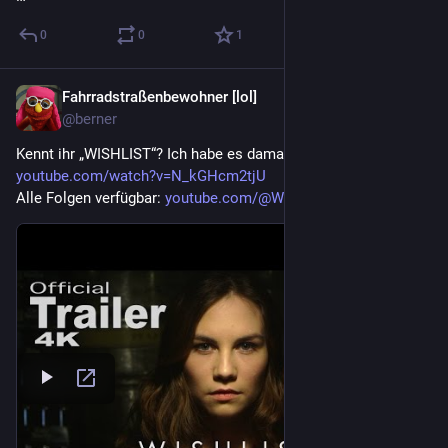
0
0
1
Fahrradstraßenbewohner [lol]
11 Std.
@berner
Kennt ihr „WISHLIST“? Ich habe es damals verschlugen: 
youtube.com/watch?v=N_kGHcm2tjU
Alle Folgen verfügbar: 
youtube.com/@WishlistSerie