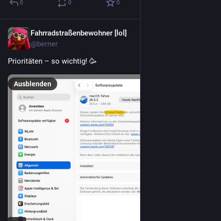
0
0
0
Fahrradstraßenbewohner [lol]
4 T.
@berner
Prioritäten – so wichtig! 🥳 
Ausblenden