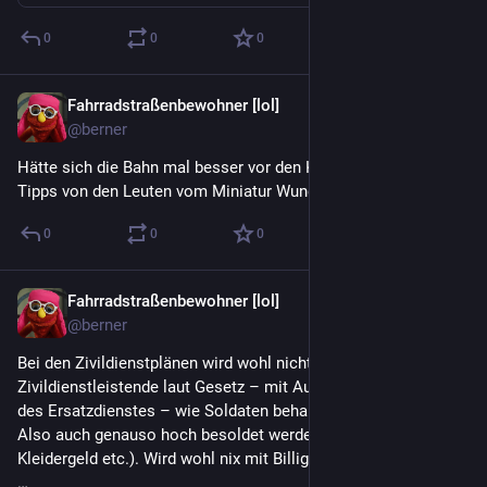
0
0
0
Fahrradstraßenbewohner [lol]
8 Std.
@berner
Hätte sich die Bahn mal besser vor den Korridorsanierungen 
Tipps von den Leuten vom Miniatur Wunderland geholt … 🤪
0
0
0
Fahrradstraßenbewohner [lol]
9 Std.
@berner
Bei den Zivildienstplänen wird wohl nicht bedacht, dass 
Zivildienstleistende laut Gesetz – mit Ausnahme der Dauer 
des Ersatzdienstes – wie Soldaten behandelt werden müssen. 
Also auch genauso hoch besoldet werden (inkl. Fahrtgeld, 
Kleidergeld etc.). Wird wohl nix mit Billiglöhnern wie damals™ 
…