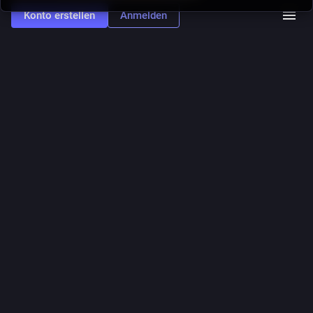
Konto erstellen
Anmelden
tagesschau.de
·
6 T.
Studie belegt den Einfluss des
Klimawandels auf Feuerwetter
Von
Stephan Hübner, hr
#
Waldbrände
#
Klimawandel
0
1
0