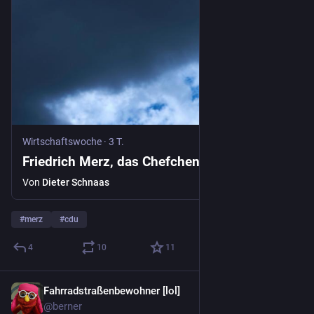
Wirtschaftswoche
·
3 T.
Friedrich Merz, das Chefchen
Von
Dieter Schnaas
#
merz
#
cdu
4
10
11
Fahrradstraßenbewohner [lol]
3 T.
@berner