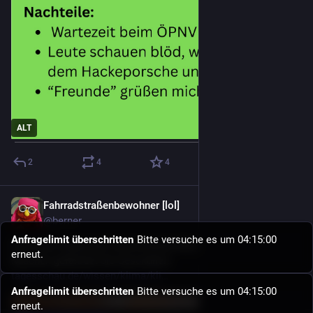
ALT
2
4
4
Fahrradstraßenbewohner [lol]
5 T.
@berner
Anfragelimit überschritten
Bitte versuche es um 04:15:00
Eine neue Studie des renommierten Birnbauminstituts belegt: 
erneut.
Rauchen gefährdet die Gesundheit.
tagesschau.de/wissen/klima/kli
Anfragelimit überschritten
Bitte versuche es um 04:15:00
erneut.