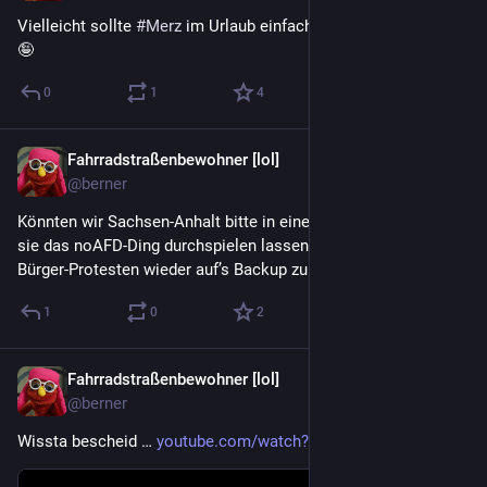
Vielleicht sollte 
#
Merz
 im Urlaub einfach mal die Raute üben. 
🤪
0
1
4
Fahrradstraßenbewohner [lol]
3 T.
@berner
Könnten wir Sachsen-Anhalt bitte in einer Sandbox neustarten, 
sie das noAFD-Ding durchspielen lassen und nach den ersten 
Bürger-Protesten wieder auf’s Backup zurückgreifen? 🤓
1
0
2
Fahrradstraßenbewohner [lol]
3 T.
@berner
Wissta bescheid … 
youtube.com/watch?v=lv1SYhbDlkM