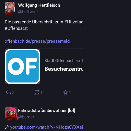
Wolfgang Hettfleisch
2 T.
@hettwolf
Die passende Überschrift zum 
#
Hitzetag
 kommt aus 
#
Offenbach
:
offenbach.de/presse/pressemeld
Stadt Offenbach am Main
Besucherzentrum im Wetterpark wegen Hitze geschlossen
0
1
1
Fahrradstraßenbewohner [lol]
2 T.
@berner
🎶 
youtube.com/watch?v=NHozn0YXAeE