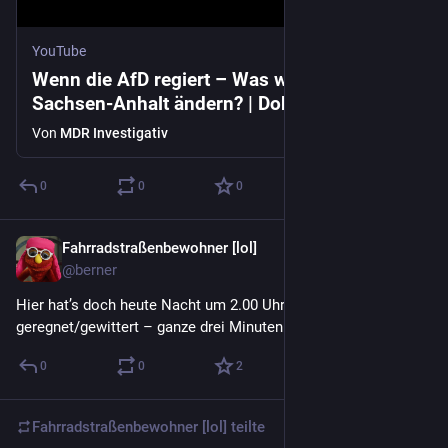
YouTube
Wenn die AfD regiert – Was würde sich in
Sachsen-Anhalt ändern? | Doku | exactly
Von
MDR Investigativ
0
0
0
Fahrradstraßenbewohner [lol]
1 T.
@berner
Hier hat’s doch heute Nacht um 2.00 Uhr tatsächlich 
geregnet/gewittert – ganze drei Minuten lang. 🤪
0
0
2
Fahrradstraßenbewohner [lol]
teilte