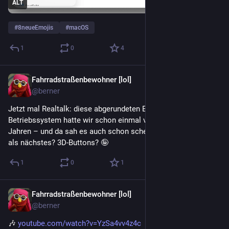
ALT
#
8neueEmojis
#
macOS
1
0
4
Fahrradstraßenbewohner [lol]
5 T.
@berner
Jetzt mal Realtalk: diese abgerundeten Ecken in Software und 
Betriebssystem hatte wir schon einmal vor vielen, vielen 
Jahren – und da sah es auch schon scheiße aus. Was kommt 
als nächstes? 3D-Buttons? 🤪
1
0
1
Fahrradstraßenbewohner [lol]
5 T.
@berner
🎶 
youtube.com/watch?v=YzSa4vv4z4c