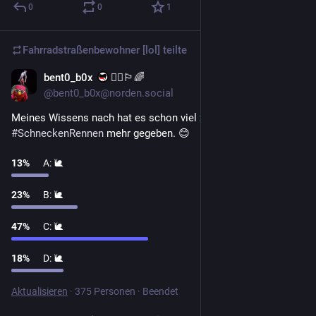
0
0
1
Fahrradstraßenbewohner [lol]
teilte
bent0_b0x
🏴‍☠️🏳️‍🌈
3 T.
@bent0_b0x@norden.social
Meines Wissens nach hat es schon viel zu lange kein 
#
SchneckenRennen
 mehr gegeben. 😊
13
%
A: 🐌
23
%
B: 🐌
47
%
C: 🐌
18
%
D: 🐌
Aktualisieren
·
375 Personen
·
Beendet