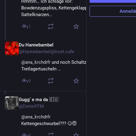
Hmmm… ich schlage vor:
Bowdenzugspliss, Kettengeklapper oder 
Anmeld
Sattelknarzen…
1
Du Hannebambel
23. Mai
@Hannebambel@troet.cafe
@
ana_krchdrfr
 und noch Schaltzugwispern, 
Tretlagertuscheln …
0
Gugg' e ma da 🇪🇺
23. Mai
@DieterFFM
@
ana_krchdrfr
Kettengeschwurbel??? 🥴😇
0