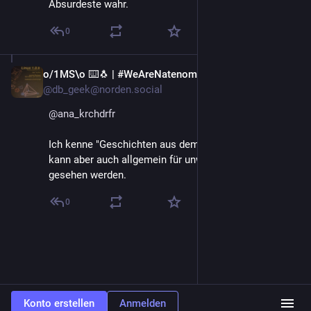
Absurdeste wahr.
0
o/1MS\o ⌨️🐧 | #WeAreNatenom
23. Mai
@db_geek@norden.social
@
ana_krchdrfr
Ich kenne "Geschichten aus dem Paulanergarten", 
kann aber auch allgemein für unwahre Geschichten 
gesehen werden.
0
Konto erstellen
Anmelden