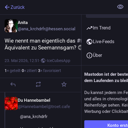
Zurück
Anita
Im Trend
@ana_krchdrfr@hessen.social
Wie nennt man eigentlich das 
#
fahrradbubble
-
Live-Feeds
Äquivalent zu Seemannsgarn? 🙃
Über
23. Mai 2026, 12:51
·
·
IceCubesApp
1
× geteilt
·
0
× zitiert
·
3
× favorisiert
Mastodon ist der best
dem Laufenden zu blei
Du kannst jedem im Fe
und alles in chronolog
Du Hannebambel
23. Mai
Reihenfolge sehen. Kei
@Hannebambel@troet.cafe
Werbung oder Clickbai
@
ana_krchdrfr
Konto erst