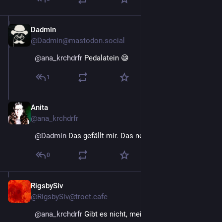
Dadmin
23. Mai
@Dadmin@mastodon.social
@
ana_krchdrfr
 Pedalatein 😄
1
Anita
23. Mai
@ana_krchdrfr
@
Dadmin
 Das gefällt mir. Das nehme ich. 😁
0
RigsbySiv
23. Mai
@RigsbySiv@troet.cafe
@
ana_krchdrfr
 Gibt es nicht, meist ist selbst das 