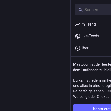
Im Trend
Live-Feeds
Über
Mastodon ist der best
dem Laufenden zu blei
Du kannst jedem im Fe
und alles in chronolog
Reihenfolge sehen. Kei
Werbung oder Clickbai
Konto erst