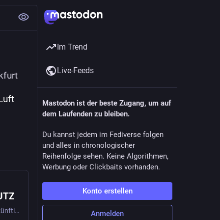
Im Trend
Live-Feeds
kfurt
 
uft 
Mastodon ist der beste Zugang, um auf
dem Laufenden zu bleiben.
Du kannst jedem im Fediverse folgen
und alles in chronologischer
Reihenfolge sehen. Keine Algorithmen,
Werbung oder Clickbaits vorhanden.
Konto erstellen
UTZ
Die Wärmeplanung dient als strategische Grundlage für die künftige Wärmeversorgung unserer Stadt. Das Ziel ist es, eine klimafreundliche, bezahlbare und
Anmelden