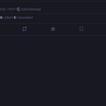
2026, 19:07
·
·
IceCubesApp
·
0
× zitiert
·
5
× favorisiert