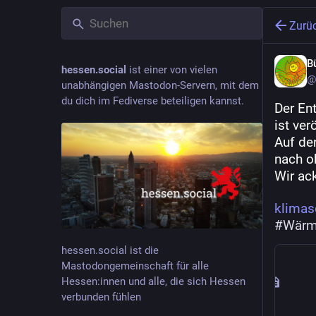
Zurü
B
hessen.social
ist einer von vielen
@
unabhängigen Mastodon-Servern, mit dem
du dich im Fediverse beteiligen kannst.
Der En
ist ver
Auf den
nach o
Wir ac
klimas
#
Wärm
hessen.social ist die
Mastodongemeinschaft für alle
Hessen:innen und alle, die sich Hessen
verbunden fühlen