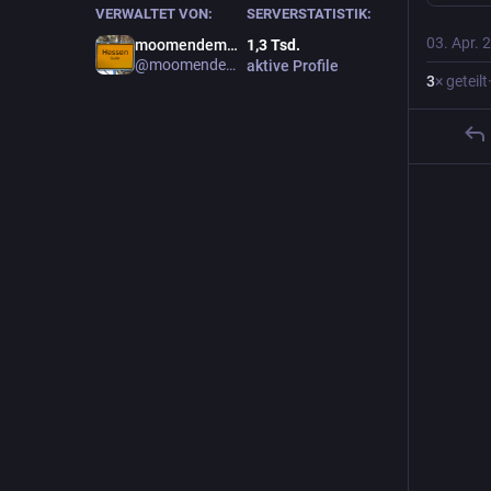
VERWALTET VON:
SERVERSTATISTIK:
03. Apr. 
moomendemol!
1,3
Tsd.
@moomendemol
aktive Profile
3
× geteilt