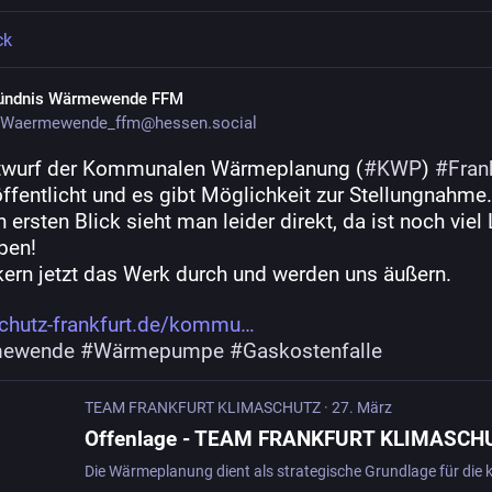
ck
ündnis Wärmewende FFM
Waermewende_ffm@hessen.social
twurf der Kommunalen Wärmeplanung (
#
KWP
) 
#
Fran
öffentlicht und es gibt Möglichkeit zur Stellungnahme.
 ersten Blick sieht man leider direkt, da ist noch viel L
ben! 
kern jetzt das Werk durch und werden uns äußern. 
chutz-frankfurt.de/kommu
ewende
#
Wärmepumpe
#
Gaskostenfalle
TEAM FRANKFURT KLIMASCHUTZ
·
27. März
Offenlage - TEAM FRANKFURT KLIMASCH