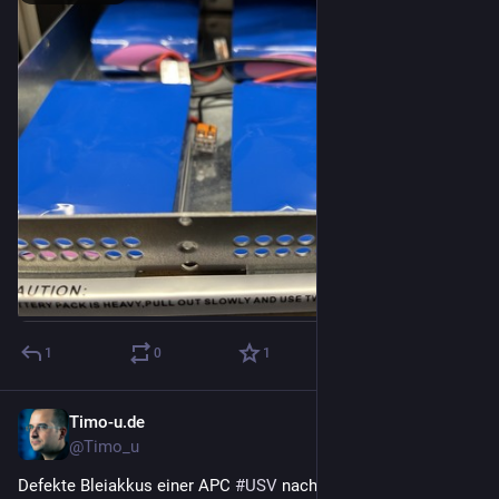
1
0
1
Timo-u.de
12. Nov. 2022
@Timo_u
Defekte Bleiakkus einer APC 
#
USV
 nach einigen Jahren 