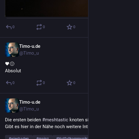
0
0
0
Timo-u.de
21. Okt. 2023
@Timo_u
🖤🙁
Absolut
0
0
0
Timo-u.de
26. Dez. 2022
@Timo_u
Die ersten beiden 
#
meshtastic
 knoten sind am laufen. 
Gibt es hier in der Nähe noch weitere Interessenten? 
#
wiesbaden
#
mainz
#
Notfallkommunikation
… und 2 weitere