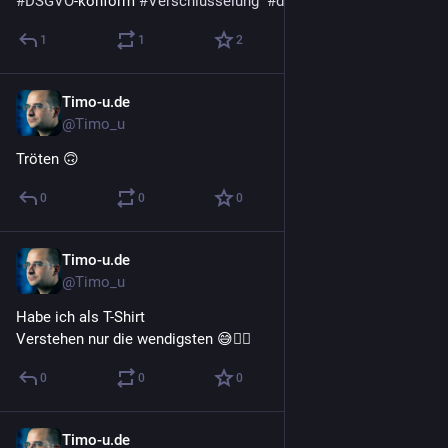
#
DSGVO
-konform 
#
Verschlüsselung
#
development
1
1
2
Timo-u.de
31. Okt. 2022
@Timo_u
Tröten 🙃
0
0
0
Timo-u.de
31. Okt. 2022
@Timo_u
Habe ich als T-Shirt 
Verstehen nur die wendigsten 😅🤷‍♂️
0
0
0
Timo-u.de
28. Okt. 2022