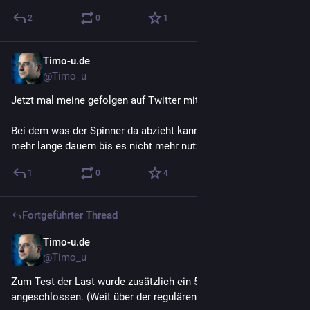
2
0
1
Timo-u.de
16. Dez. 2022
@Timo_u
Jetzt mal meine gefolgen auf Twitter mit hier her gezogen 🥳 
Bei dem was der Spinner da abzieht kann der Kollaps ja nicht 
mehr lange dauern bis es nicht mehr nutzbar wird 🙄
1
0
4
Fortgeführter Thread
Timo-u.de
12. Nov. 2022
@Timo_u
Zum Test der Last wurde zusätzlich ein 500W Strahler 
angeschlossen. (Weit über der regulären Belastung)  ✅