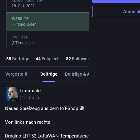
REGISTRIERT AM
28. Okt. 2022
Anmeld
WEBSITE
timo-u.de/
TWITTER
@Timo_u_de
35
Beiträge
44
Folge ich
82
Follower
Vorgestellt
Beiträge
Beiträge & Antworten
Medien
Timo-u.de
20. März 2025
@Timo_u
Neues Spielzeug aus dem IoT-Shop 😁
Von links nach rechts:
Dragino LHT52 LoRaWAN Temperatursensor