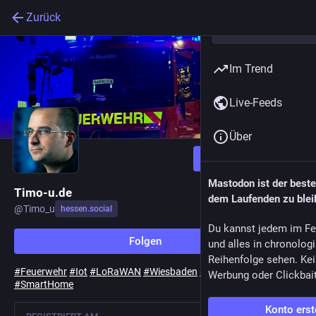
Zurück
Im Trend
Live-Feeds
Über
Folgen
Mastodon ist der best
Timo-u.de
dem Laufenden zu blei
@
Timo_u
hessen.social
Du kannst jedem im Fe
Folgen
und alles in chronolog
Reihenfolge sehen. Kei
#
Feuerwehr
#
Iot
#
LoRaWAN
#
Wiesbaden
#
Hardware
Werbung oder Clickbai
#
SmartHome
Konto erst