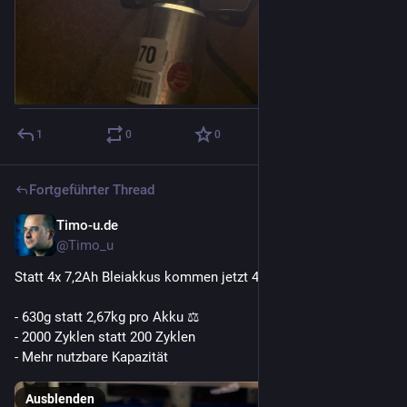
1
0
0
Fortgeführter Thread
Timo-u.de
12. Nov. 2022
@Timo_u
Statt 4x 7,2Ah Bleiakkus kommen jetzt 4x 6Ah LiFePo4 rein 
- 630g statt 2,67kg pro Akku ⚖️
- 2000 Zyklen statt 200 Zyklen 
- Mehr nutzbare Kapazität
Ausblenden