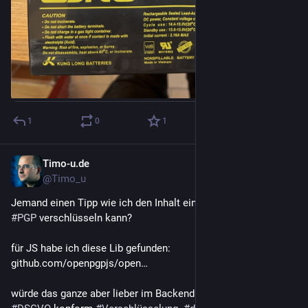
1
0
1
Timo-u.de
10. Nov. 2022
@Timo_u
Jemand einen Tipp wie ich den Inhalt einer Mail in 
#
PHP
 mit 
#
PGP
 verschlüsseln kann? 
für JS habe ich diese Lib gefunden: 
github.com/openpgpjs/open…
würde das ganze aber lieber im Backend unter PHP machen. 