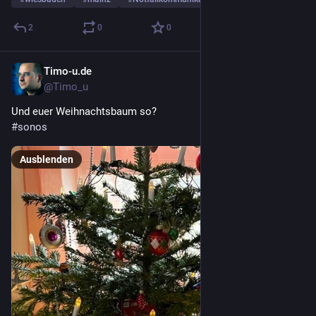
2
0
0
Timo-u.de
17. Dez. 2022
@Timo_u
Und euer Weihnachtsbaum so? 
#
sonos
Ausblenden