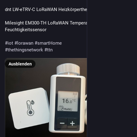
dnt LW-eTRV-C LoRaWAN Heizkörperthermostat
Milesight EM300-TH LoRaWAN Temperatur- und 
Feuchtigkeitssensor
#
iot
#
lorawan
#
smartHome
#
thethingsnetwork
#
ttn
Ausblenden