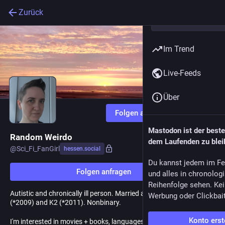
Zurück
Im Trend
Live-Feeds
Über
Folgen anfragen
Mastodon ist der best
Random Weirdo
dem Laufenden zu blei
@
Sci_Fi_FanGirl
hessen.social
Du kannst jedem im Fe
Folgen anfragen
und alles in chronolog
Reihenfolge sehen. Kei
Autistic and chronically ill person. Married and parent to K1
Werbung oder Clickbai
(*2009) and K2 (*2011). Nonbinary.
Konto erst
I'm interested in movies + books, languages, science, psychology,