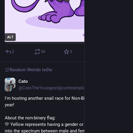
ALT
2
50
3
Random Weirdo
teilte
Cato
14. Juli
*
@CatoTheYoungest@corteximplant.com
I'm hosting another snail race for Non-Binary People's Day this 
year!
About the non-binary flag: 
💛 Yellow represents having a gender or genders that do not fit 
into the spectrum between male and female. 