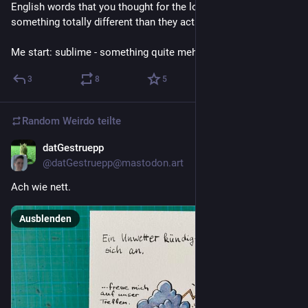
English words that you thought for the longest time mean 
something totally different than they actually do. 
Me start: sublime - something quite meh
3
8
5
Random Weirdo
teilte
datGestruepp
2 T.
@datGestruepp@mastodon.art
Ach wie nett.
Ausblenden