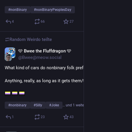
#
nonBinary
#
nonBinaryPeoplesDay
4
66
27
Random Weirdo
teilte
🩵 Bwee the Fluffdragon 🩵
10. Juli
@Bwee@meow.social
What kind of cars do nonbinary folk prefer to drive?
Anything, really, as long as it gets them/their.
#
nonbinary
#
Silly
#
Joke
… und 1 weiterer
1
23
43