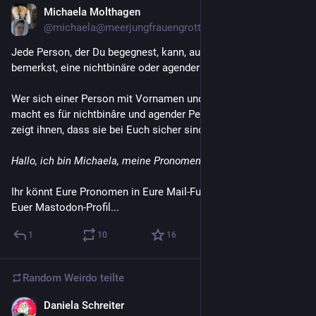
survive in, or the world created for others. Because then they 
Michaela Molthagen
14. Juli
can be turned into our curse and from them can be spawned 
@michaela@meerjungfrauengrotte.de
other darknesses that we end up wearing like cloaks as we 
Jede Person, der Du begegnest, kann, auch wenn Du es nicht 
crawl though live, attempting merely to survive, anxiety, stress, 
bemerkst, eine nichtbinäre oder agender Person sein. 
depression, illness and despair.
Wer sich einer Person mit Vornamen und Pronomen vorstellt, 
     This is the story of so many of our lives. Of our gifts also 
macht es für nichtbinâre und agender Personen leichter - und 
being our curses, of all that we have to carry that so few want 
zeigt ihnen, dass sie bei Euch sicher sind. 
to see or recognise. And do you know what that has made us? 
Stronger than we know. Give the average allistic even an hour 
Hallo, ich bin Michaela, meine Pronomen sind sie und ihr.
walking in our shoes and they would give up, or break. Yet we 
endure, we have always endured. It is part of what makes us, 
Ihr könnt Eure Pronomen in Eure Mail-Fußzeile schreiben, in 
us.
Euer Mastodon-Profil...
#
Autism
1
10
16
#
ActuallyAutistic
Random Weirdo
teilte
Daniela Schreiter
14. Juli