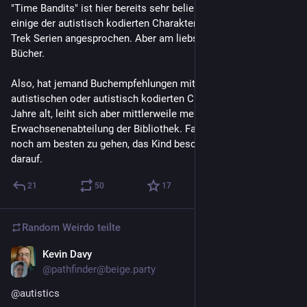
"Time Bandits" ist hier bereits sehr beliebt. Und ich habe 
einige der autistisch kodierten Charaktere aus diversen Star 
Trek Serien angesprochen. Aber am liebsten hätte das Kind 
Bücher.
Also, hat jemand Buchempfehlungen mit interessanten 
autistischen oder autistisch kodierten Charakteren? K1 ist 13 
Jahre alt, leiht sich aber mittlerweile meist Bücher aus der 
Erwachsenenabteilung der Bibliothek. Fantasy scheint immer 
noch am besten zu gehen, das Kind beschränkt sich aber nicht 
darauf.
21
50
17
Random Weirdo
teilte
Kevin Davy
14. Juli
@pathfinder@beige.party
@
autistics