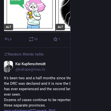
ALT
ALT
6
33
1
Random Weirdo
teilte
Kai Kupferschmidt
1. Aug.
@kakape@mas.to
It's been two and a half months since the Ebola outbreak in 
the DRC was declared and it is now the biggest the country 
has ever experienced and the second largest the world has 
ever seen. 
Dozens of cases continue to be reported each day across 
three separate provinces. 
insp.cd/sitrep-n077-mve-b_30-0