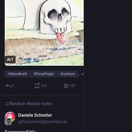
ALT
#
AtomKraft
#
FlussPegel
#
cartoon
… und 1 weiterer
3
124
157
Random Weirdo
teilte
Daniela Schreiter
31. Juli
@Fuchskind@pixelfed.de
Sommergefühle.