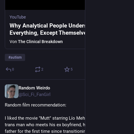
YouTube
Why Analytical People Understand
Everything, Except Themselves
Von
The Clinical Breakdown
#
autism
0
2
5
Random Weirdo
31. Juli
@Sci_Fi_FanGirl
Random film recommendation:
I liked the movie "Mutt" starring Lío Mehiel (2023) about a 
trans man who meets his ex boyfriend, his sister and his 
father for the first time since transitioning - all in one day.