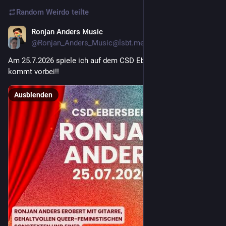
Random Weirdo
teilte
Ronjan Anders Music
10. Juli
@Ronjan_Anders_Music@lsbt.me
Am 25.7.2026 spiele ich auf dem CSD Ebersberg! 🏳️‍⚧️🏳️‍🌈💪❤️ 
kommt vorbei!!
Ausblenden