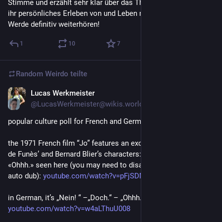
Stimme und erzählt sehr klar über das Thema Autismus und 
ihr persönliches Erleben von und Leben mit Autismus. 
Werde definitiv weiterhören!
1
10
7
Random Weirdo
teilte
Lucas Werkmeister
31. Juli
@LucasWerkmeister@wikis.world
popular culture poll for French and German people!
the 1971 French film “Jo” features an exchange between Louis 
de Funès’ and Bernard Blier’s characters: «Non!» – «Si.» – 
«Ohhh.» seen here (you may need to disable youtube’s horrible 
auto dub): 
youtube.com/watch?v=pFjSDM6D500
in German, it’s „Nein! “ –„Doch.“ – „Ohhh.“: 
youtube.com/watch?v=w4aLThuU008