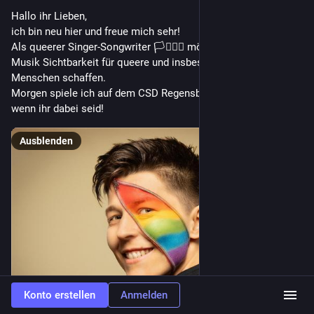
Hallo ihr Lieben,
ich bin neu hier und freue mich sehr!
Als queerer Singer-Songwriter 🏳️‍⚧️🏳️‍🌈 möchte ich mit meiner 
Musik Sichtbarkeit für queere und insbesondere trans* 
Menschen schaffen. 
Morgen spiele ich auf dem CSD Regensburg und freu mich 
wenn ihr dabei seid!
Ausblenden
Konto erstellen
Anmelden