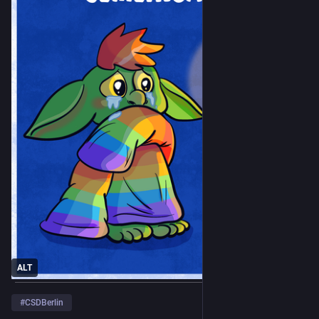
ALT
#
CSDBerlin