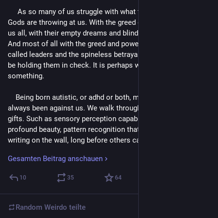
     As so many of us struggle with what the angry weather 
Gods are throwing at us. With the greed of a few threatening 
us all, with their empty dreams and blind visions of the future. 
And most of all with the greed and power-hunger of our so-
called leaders and the spineless betrayal of those who should 
be holding them in check. It is perhaps worth remembering 
something.
    Being born autistic, or adhd or both, means that this life has 
always been against us. We walk through it with incredible 
gifts. Such as sensory perception capable of seeing truly 
profound beauty, pattern recognition that lets us see the 
writing on the wall, long before others can even see the wall, 
the ability to concentrate and produce over extraordinary 
Gesamten Beitrag anschauen
periods of time and character traits of truth and honour and 
honesty, logic and loyalty and steadfast courage. And so 
10
35
64
much more. 
     All gifts, I would argue, in the right circumstances, when 
Random Weirdo
teilte
they are not being abused by the systems we have to try and 