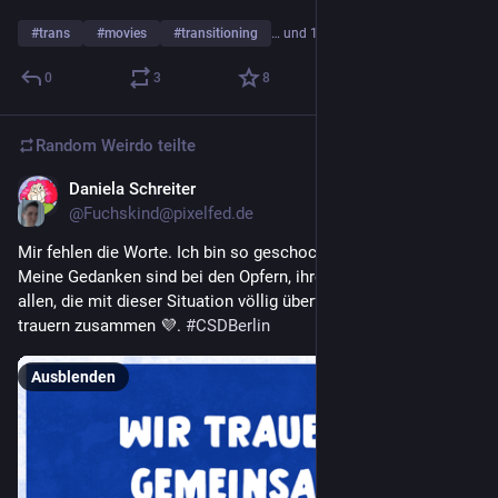
#
trans
#
movies
#
transitioning
… und 1 weiterer
0
3
8
Random Weirdo
teilte
Daniela Schreiter
26. Juli
@Fuchskind@pixelfed.de
Mir fehlen die Worte. Ich bin so geschockt und voller Trauer.
Meine Gedanken sind bei den Opfern, ihren Angehörigen und
allen, die mit dieser Situation völlig überfordert sind. Wir
trauern zusammen 💜.
#CSDBerlin
Ausblenden