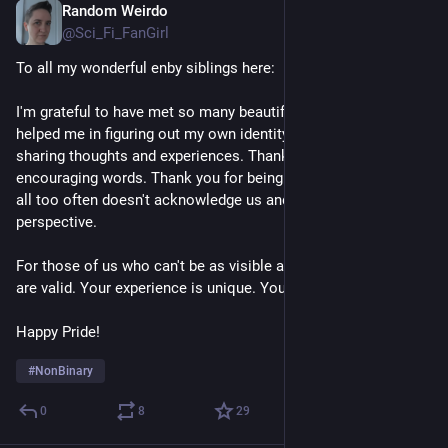
Random Weirdo
14. Juli
@Sci_Fi_FanGirl
To all my wonderful enby siblings here:
I'm grateful to have met so many beautiful people here who 
helped me in figuring out my own identity. Thank you for 
sharing thoughts and experiences. Thank you for kind and 
encouraging words. Thank you for being visible in a world that 
all too often doesn't acknowledge us and shuts out our 
perspective. 
For those of us who can't be as visible as they want to be: you 
are valid. Your experience is unique. You are beautiful.
Happy Pride!
#
NonBinary
0
8
29