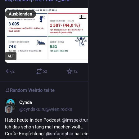
Ausblenden
ALT
2
52
12
Random Weirdo
teilte
Cynda
31. Juli
@cyndakuiru@wien.rocks
Habe heute in den Podcast 
@
imspektrum
 reingehört, nachdem 
ich das schon lang mal machen wollt. 
Große Empfehlung! 
@
sofasophia
 hat eine sehr angenehme 