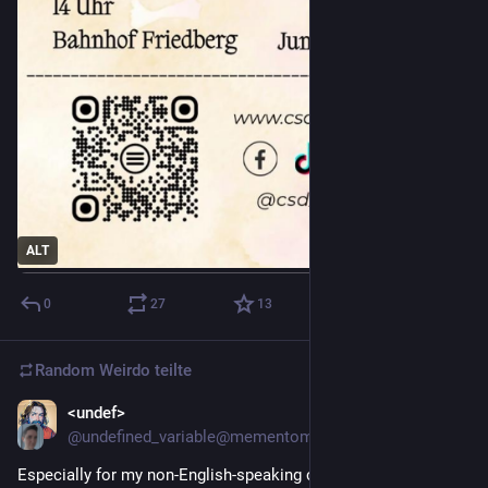
ALT
0
27
13
Random Weirdo
teilte
<undef>
2 T.
*
@undefined_variable@mementomori.social
Especially for my non-English-speaking compatriots, name the 