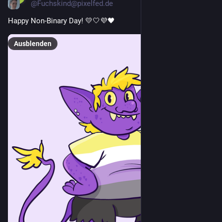
@Fuchskind@pixelfed.de
Happy Non-Binary Day! 💛🤍💜🖤
Ausblenden