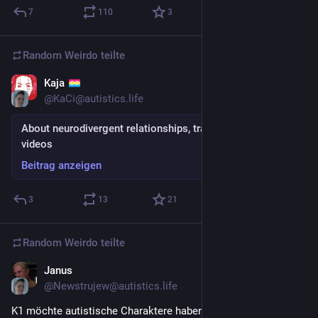
7
110
3
Random Weirdo
teilte
Kaja
25. Juli
@KaCi@autistics.life
About neurodivergent relationships, trauma and cat
videos
Beitrag anzeigen
3
13
21
Random Weirdo
teilte
Janus
15. Juli
@Newstrujew@autistics.life
K1 möchte autistische Charaktere haben. Kevin aus der Serie 