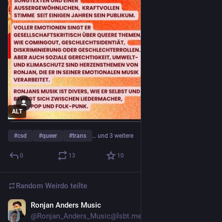
ALT
#
csd
#
queer
#
trans
… und 3 weitere
0
13
10
Random Weirdo
teilte
Ronjan Anders Music
3. Juli
*
@Ronjan_Anders_Music@lsbt.me