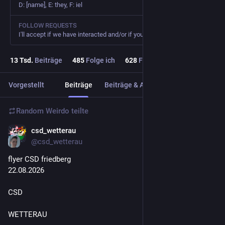
D: [name], E: they, F: iel
FOLLOW REQUESTS
I'll accept if we have interacted and/or if your bio or recent toots are informative
13
Tsd.
Beiträge
485
Folge ich
628
Follower
Vorgestellt
Beiträge
Beiträge & Antworten
Medien
Random Weirdo
teilte
csd_wetterau
6 T.
*
@csd_wetterau
flyer CSD friedberg
22.08.2026
CSD
WETTERAU