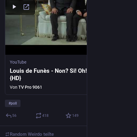
YouTube
Louis de Funès - Non? Si! Oh! (Jo, 1971)
{HD}
Von
TV Pro 9061
#
poll
56
418
149
Random Weirdo
teilte