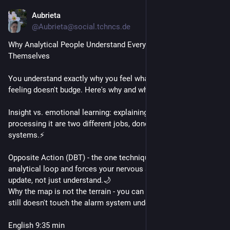
Aubrieta
1. Aug.
*
@Aubrieta@social.tchncs.de
Why Analytical People Understand Everything, Except 
Themselves
You understand exactly why you feel what you feel, but the 
feeling doesn't budge. Here's why and what to do about it.
Insight vs. emotional learning: explaining a feeling and 
processing it are two different jobs, done by different 
systems.⚡
Opposite Action (DBT) - the one technique that bypasses the 
analytical loop and forces your nervous system to actually 
update, not just understand.🌙 
Why the map is not the terrain - you can list every trigger. That 
still doesn't touch the alarm system underneath.
English 9:35 min