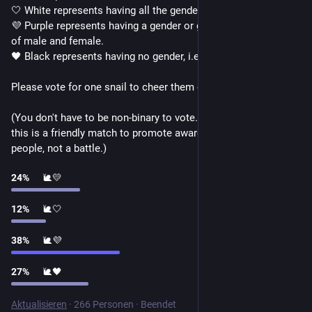
🤍 White represents having all the genders or many genders.
💜 Purple represents having a gender or genders that are a mix 
of male and female.
🖤 Black represents having no gender, i.e., being agender.
Please vote for one snail to cheer them on! 
(You don't have to be non-binary to vote. Keep in mind that 
this is a friendly match to promote awareness for non-binary 
people, not a battle.)
24
%
🐌💛
12
%
🐌🤍
38
%
🐌💜
27
%
🐌🖤
Aktualisieren
·
266 Personen
·
Beendet