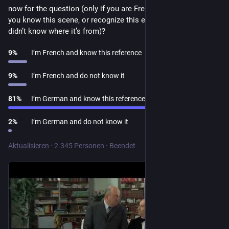
now for the question (only if you are French or German): do 
you know this scene, or recognize this exchange (even if you 
didn’t know where it’s from)?
9
%
I’m French and know this reference
9
%
I’m French and do not know it
81
%
I’m German and know this reference
2
%
I’m German and do not know it
Aktualisieren
·
2.345 Personen
·
Beendet