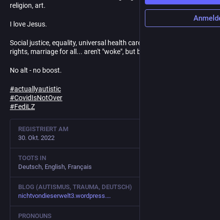
religion, art.
Anmeld
I love Jesus.
Social justice, equality, universal health care, sustainability, trans
rights, marriage for all... aren't "woke", but basic human decency.
No alt - no boost.
#
actuallyautistic
#
CovidIsNotOver
#
FediLZ
REGISTRIERT AM
30. Okt. 2022
TOOTS IN
Deutsch, English, Français
BLOG (AUTISMUS, TRAUMA, DEUTSCH)
nichtvondieserwelt3.wordpress.
PRONOUNS