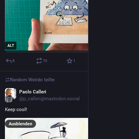
ALT
8
70
1
Random Weirdo
teilte
Paolo Calleri
4 T.
@p_calleri@mastodon.social
Keep cool! 
Ausblenden