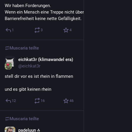
Wir haben Forderungen.
Wenn ein Mensch eine Treppe nicht überwinden kann, dann ist 
Barrierefreiheit keine nette Gefälligkeit.
1
3
4
Muscaria
teilte
eichkat3r (klimawandel era)
1 T.
@eichkat3r
stell dir vor es ist rhein in flammen
und es gibt keinen rhein
12
16
46
Muscaria
teilte
padeluun ⁂
5 T.