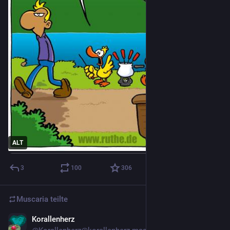
ALT
3
100
306
Muscaria
teilte
Korallenherz
4 T.