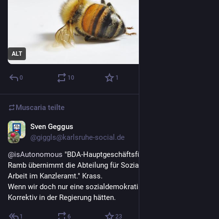
ALT
0
10
1
Muscaria
teilte
Sven Geggus
31. Juli
@giggls@karlsruhe-social.de
@
isAutonomous
 "BDA-Hauptgeschäftsführerin Christina 
Ramb übernimmt die Abteilung für Soziales, Gesundheit und 
Arbeit im Kanzleramt." Krass.
Wenn wir doch nur eine sozialdemokratische Partei als 
Korrektiv in der Regierung hätten.
1
6
23