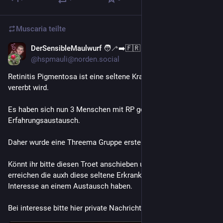
ganz einfach. Ich musste dafür nur  das Haus völlig 
umbauen."
"Supermärkte sind reiner Kapitalismus und gehören weg. Mit 
Muscaria
teilte
der Weltrevolution ist auch dein Problem gelöst".
"Hauptsache, du kaufst mit dem Fahrrad und nicht mit dem 
DerSensibleMaulwurf 🧑‍🦯‍➡️🇫🇷
6 T.
*
Auto ein."
@hspmauli@norden.social
Retinitis Pigmentosa ist eine seltene Krankheit die meist 
vererbt wird.
Es haben sich nun 3 Menschen mit RP gefunden zum 
Erfahrungsaustausch.
Daher wurde eine Threema Gruppe erstellt.
Könnt ihr bitte diesen Troet anschieben um hier Menschen zu 
erreichen die auxh diese seltene Erkrankung haben und 
Interesse an einem Austausch haben.
Bei interesse bitte hier private Nachricht schreiben.