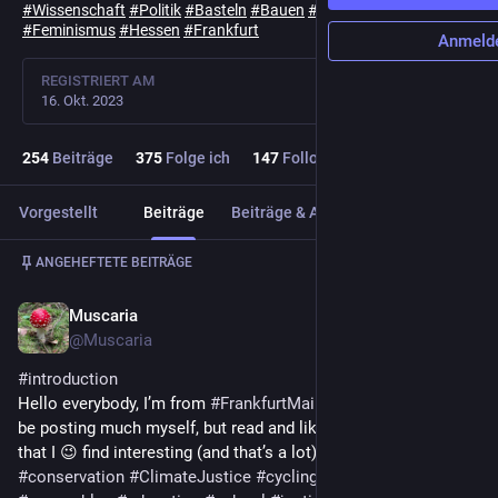
#
Wissenschaft
#
Politik
#
Basteln
#
Bauen
#
Fotos
#
Geschichte
#
Feminismus
#
Hessen
#
Frankfurt
Anmeld
REGISTRIERT AM
16. Okt. 2023
254
Beiträge
375
Folge ich
147
Follower
Vorgestellt
Beiträge
Beiträge & Antworten
Medien
Beitrag
1
/
2
ANGEHEFTETE BEITRÄGE
Muscaria
16. Okt. 2023
@Muscaria
#
introduction
Hello everybody, I’m from 
#
FrankfurtMain
 . I will probably not 
be posting much myself, but read and like and boost anything 
that I 😉 find interesting (and that’s a lot): 
#
nature
#
conservation
#
ClimateJustice
#
cycling
#
PublicTransport