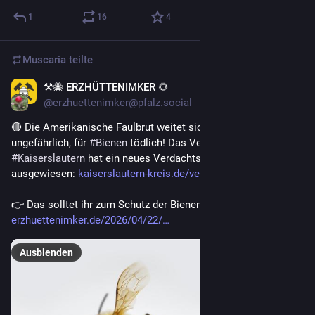
1
16
4
Muscaria
teilte
⚒🐝 ERZHÜTTENIMKER 🌻
31. Juli
*
@erzhuettenimker@pfalz.social
🔴 Die Amerikanische Faulbrut weitet sich aus! Für Menschen 
ungefährlich, für 
#
Bienen
 tödlich! Das Veterinäramt 
#
Kaiserslautern
 hat ein neues Verdachtsgebiet 
#
Kollweiler
ausgewiesen: 
kaiserslautern-kreis.de/verwal
👉 Das solltet ihr zum Schutz der Bienen jetzt beachten: 
erzhuettenimker.de/2026/04/22/
Ausblenden