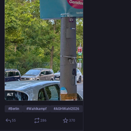
ALT
#
Berlin
#
Wahlkampf
#
AGHWahl2026
55
286
370