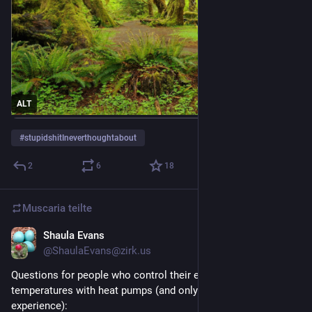
ALT
#
stupidshitIneverthoughtabout
2
6
18
Muscaria
teilte
Shaula Evans
6 T.
*
@ShaulaEvans@zirk.us
Questions for people who control their environmental 
temperatures with heat pumps (and only people with first-hand 
experience):