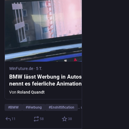
WinFuture.de
·
5 T.
BMW lässt Werbung in Autos anzeigen,
nennt es feierliche Animation
Von
Roland Quandt
#
BMW
#
Werbung
#
Enshittification
… und 4 weitere
11
58
38