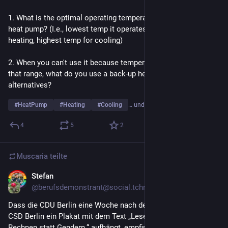
1. What is the optimal operating temperature range for your 
heat pump? (I.e., lowest temp it operates in efficiently for 
heating, highest temp for cooling)
2. When you can't use it because temperatures are outside 
that range, what do you use a back-up heating and cooling 
alternatives?
#
HeatPump
#
Heating
#
Cooling
… und 1 weiterer
4
5
2
Muscaria
teilte
Stefan
6 T.
*
@berufsdemonstrant@social.tchncs.de
Dass die CDU Berlin eine Woche nach dem Anschlag auf den 
CSD Berlin ein Plakat mit dem Text „Lesen, Schreiben, 
Rechnen statt Gendern.“ aufhängt, empfinde ich als zutiefst 