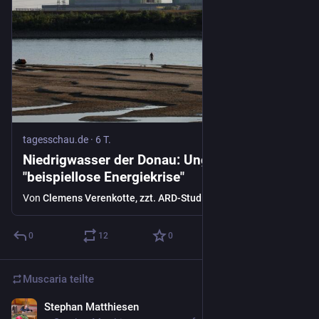
tagesschau.de
·
6 T.
Niedrigwasser der Donau: Ungarn erlebt
"beispiellose Energiekrise"
Von
Clemens Verenkotte, zzt. ARD-Studio Wien
0
12
0
Muscaria
teilte
Stephan Matthiesen
6 T.