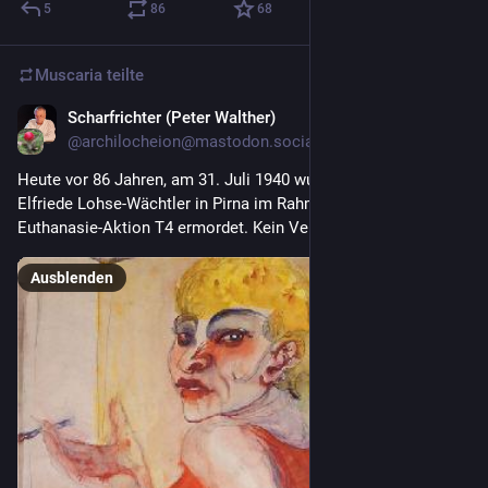
5
86
68
Muscaria
teilte
Scharfrichter (Peter Walther)
31. Juli
@archilocheion@mastodon.social
Heute vor 86 Jahren, am 31. Juli 1940 wurde die Malerin 
Elfriede Lohse-Wächtler in Pirna im Rahmen der NS-
Euthanasie-Aktion T4 ermordet. Kein Vergessen!
Ausblenden