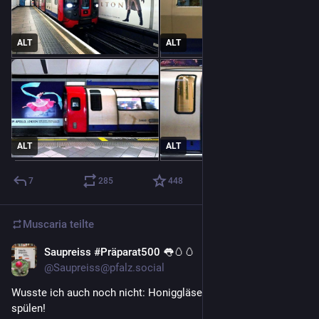
ALT
ALT
ALT
ALT
7
285
448
Muscaria
teilte
Saupreiss #Präparat500 👅🥚🥚
1. Aug.
@Saupreiss@pfalz.social
Wusste ich auch noch nicht: Honiggläser vor Entsorgung erst 
spülen! 