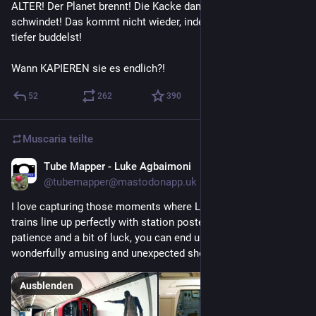
ALTER! Der Planet brennt! Die Kacke dampft! Das Wasser 
schwindet! Das kommt nicht wieder, indem du einfach immer 
tiefer buddelst!
Wann KAPIEREN sie es endlich?!
52
262
390
Muscaria
teilte
Tube Mapper - Luke Agbaimoni
31. Juli
@tubemapper@mastodonapp.uk
I love capturing those moments where London Underground 
trains line up perfectly with station posters. With a little 
patience and a bit of luck, you can end up with some 
wonderfully amusing and unexpected shots.
Ausblenden