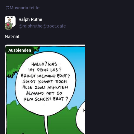
Muscaria
teilte
Ralph Ruthe
4 T.
@ralphruthe@troet.cafe
Nat-nat.
Ausblenden