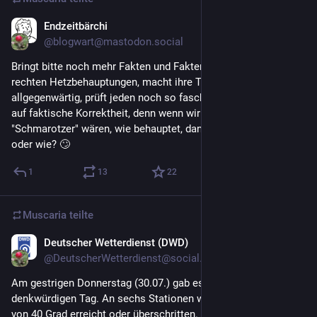
Endzeitbärchi
31. Juli
@blogwart@mastodon.social
Bringt bitte noch mehr Fakten und Faktenchecks zu all den 
rechten Hetzbehauptungen, macht ihre Themen 
allgegenwärtig, prüft jeden noch so faschistischen Hirnfurz 
auf faktische Korrektheit, denn wenn wirklich ganz viele 
"Schmarotzer" wären, wie behauptet, dann wären KZs okay 
oder wie? 🙄
1
13
22
Muscaria
teilte
Deutscher Wetterdienst (DWD)
31. Juli
@DeutscherWetterdienst@social.bund.de
Am gestrigen Donnerstag (30.07.) gab es wieder einen 
denkwürdigen Tag. An sechs Stationen wurde ein Höchstwert 
von 40 Grad erreicht oder überschritten. An zahlreichen 