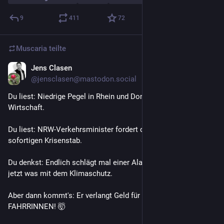
9
411
72
Muscaria
teilte
Jens Clasen
6 T.
@jensclasen@mastodon.social
Du liest: Niedrige Pegel in Rhein und Donau schaden der 
Wirtschaft.
Du liest: NRW-Verkehrsminister fordert darum einen 
sofortigen Krisenstab. 
Du denkst: Endlich schlägt mal einer Alarm. Vielleicht wird's 
jetzt was mit dem Klimaschutz.
Aber dann kommt's: Er verlangt Geld für den AUSBAU VON 
FAHRRINNEN! 🤯