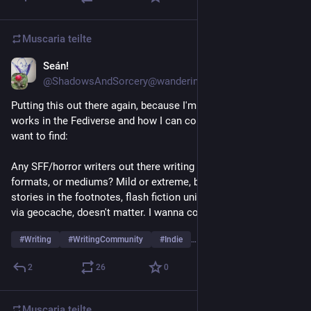
Muscaria
teilte
Seán!
3. Apr.
@ShadowsAndSorcery@wandering.shop
Putting this out there again, because I'm unsure how reach 
works in the Fediverse and how I can connect to the people I 
want to find:
Any SFF/horror writers out there writing in unorthodox styles, 
formats, or mediums? Mild or extreme, books with other 
stories in the footnotes, flash fiction universes, or stories told 
via geocache, doesn't matter. I wanna connect!
#
Writing
#
WritingCommunity
#
Indie
… und 8 weitere
2
26
0
Muscaria
teilte