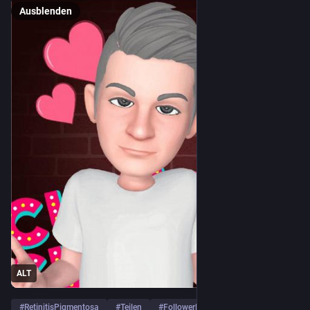
Ausblenden
ALT
#
RetinitisPigmentosa
#
Teilen
#
FollowerPower
… und 2 weitere