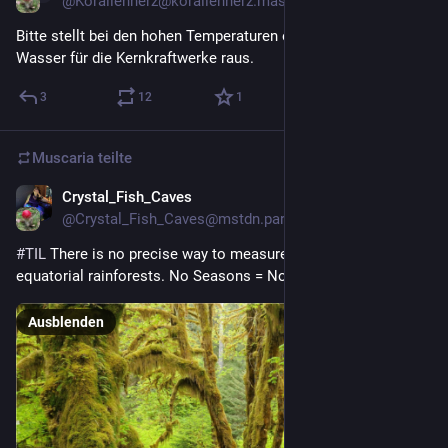
@Korallenherz@korallenherz.masto.host
Bitte stellt bei den hohen Temperaturen eine Schale mit 
Wasser für die Kernkraftwerke raus.
3
12
1
Muscaria
teilte
Crystal_Fish_Caves
6 T.
@Crystal_Fish_Caves@mstdn.party
#
TIL
 There is no precise way to measure the age of trees in 
equatorial rainforests. No Seasons = No Rings
Ausblenden