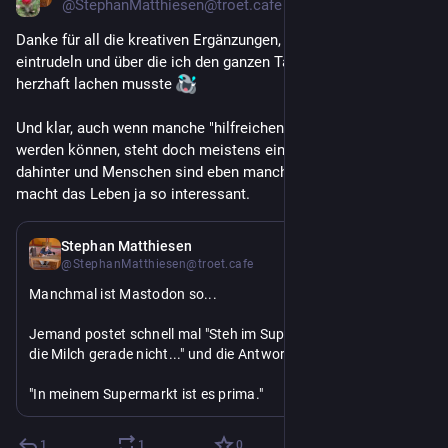
@StephanMatthiesen@troet.cafe
Danke für all die kreativen Ergänzungen, die immer noch 
eintrudeln und über die ich den ganzen Tag immer wieder 
herzhaft lachen musste 
Und klar, auch wenn manche "hilfreichen" Kommentare lästig 
werden können, steht doch meistens eine Hilfsbereitschaft 
dahinter und Menschen sind eben manchmal etwas eigen, das 
macht das Leben ja so interessant.
2. Aug.
Stephan Matthiesen
@StephanMatthiesen@troet.cafe
Manchmal ist Mastodon so...
Jemand postet schnell mal "Steh im Supermarkt und finde 
die Milch gerade nicht..." und die Antworten sind:
"In meinem Supermarkt ist es prima."
"Nimm vegane Hafermilch"
"Also ich halte einfach meine eigene Kuh auf dem Balkon, 
1
1
0