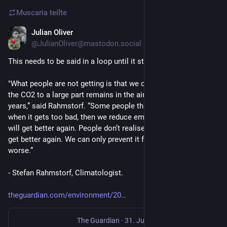
Muscaria
teilte
Julian Oliver
1. Aug.
@JulianOliver@mastodon.social
This needs to be said in a loop until it sticks.
"What people are not getting is that we can’t turn this back – 
the CO2 to a large part remains in the air for thousands of 
years,” said Rahmstorf. “Some people think we can wait and, 
when it gets too bad, then we reduce emissions and things 
will get better again. People don’t realise that we can’t make it 
get better again. We can only prevent it from getting much 
worse.”
- Stefan Rahmstorf, Climatologist.
theguardian.com/environment/20
The Guardian
·
31. Juli