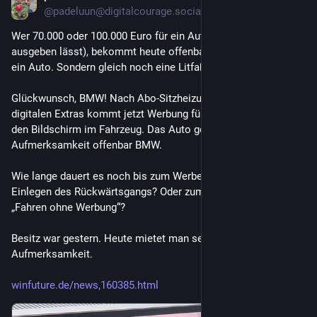
@padeluun@digitalcourage.social
Wer 70.000 oder 100.000 Euro für ein Auto ausgibt (oder 
ausgeben lässt), bekommt heute offenbar nicht mehr einfach 
ein Auto. Sondern gleich noch eine Litfaßsäule auf Rädern.
Glückwunsch, BMW! Nach Abo-Sitzheizung und allerlei 
digitalen Extras kommt jetzt Werbung für Kinofilme direkt auf 
den Bildschirm im Fahrzeug. Das Auto gehört Ihnen – die 
Aufmerksamkeit offenbar BMW.
Wie lange dauert es noch bis zum Werbespot vor dem 
Einlegen des Rückwärtsgangs? Oder zum Premium-Abo 
„Fahren ohne Werbung“?
Besitz war gestern. Heute mietet man selbst die eigene 
Aufmerksamkeit.
winfuture.de/news,160385.html