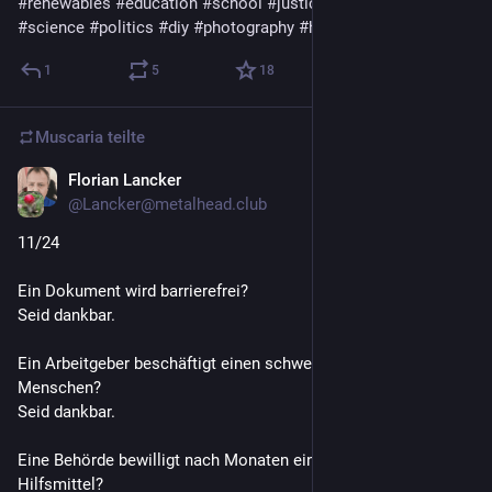
#
renewables
#
education
#
school
#
justice
#
neurodiversity
#
science
#
politics
#
diy
#
photography
#
history
#
feminism
1
5
18
Muscaria
teilte
Florian Lancker
18 Std.
*
@Lancker@metalhead.club
11/24
Ein Dokument wird barrierefrei?
Seid dankbar.
Ein Arbeitgeber beschäftigt einen schwerbehinderten 
Menschen?
Seid dankbar.
Eine Behörde bewilligt nach Monaten ein notwendiges 
Hilfsmittel?