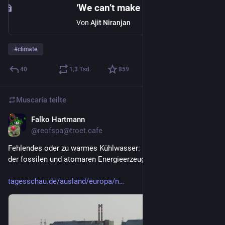
‘We can’t make it better again’: what Europe’s wildfires tell us about the climate crisis
Von
Ajit Niranjan
#
climate
40
1,3
Tsd.
859
Muscaria
teilte
Falko Hartmann
6 T.
@reofspa@troet.cafe
Fehlendes oder zu warmes Kühlwasser: Die "#dunkelflaute" 
der fossilen und atomaren Energieerzeugung.
tagesschau.de/ausland/europa/n