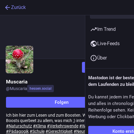
Zurück
Im Trend
Live-Feeds
Über
Folgen
Mastodon ist der best
Muscaria
dem Laufenden zu blei
@
Muscaria
hessen.social
Du kannst jedem im Fe
Folgen
und alles in chronolog
Reihenfolge sehen. Kei
Ich bin hier zum Lesen und zum Boosten. Wer mir folgt, kriegt viele
Werbung oder Clickbai
Boosts querbeet zu allem, was mich ;) interessiert:
#
Natur
#
Naturschutz
#
Klima
#
Verkehrswende
#
Wärmewende
Konto erst
#
Pädagogik
#
Schule
#
Gerechtigkeit
#
Neurodiversität