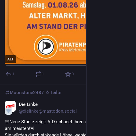
ALT
1
1
0
Moonstone2487 🐧
teilte
Die Linke
31. Juli
@dielinke@mastodon.social
🚨Neue Studie zeigt: AfD schadet ihren eigenen Wähler*innen 
am meisten!🚨
Sie würden durch sinkende Löhne, weniger Arbeitsplätze und 