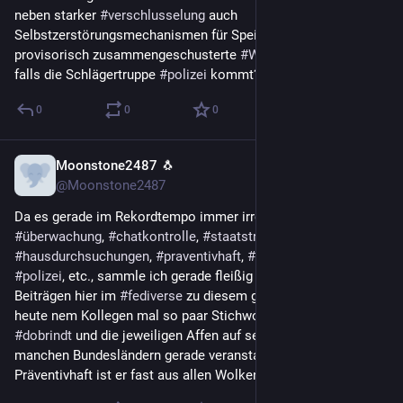
neben starker 
#
verschlusselung
 auch 
Selbstzerstörungsmechanismen für Speicher nutzen und 
provisorisch zusammengeschusterte 
#
Waffen
 mit uns Tragen, 
falls die Schlägertruppe 
#
polizei
 kommt?
0
0
0
Moonstone2487 🐧
12 Std.
*
@Moonstone2487
Da es gerade im Rekordtempo immer irrer wird mit 
#
überwachung
, 
#
chatkontrolle
, 
#
staatstrojaner
, 
#
hausdurchsuchungen
, 
#
praventivhaft
, 
#
geheimdienste
, 
#
polizei
, etc., sammle ich gerade fleißig 
#
bookmarks
 von 
Beiträgen hier im 
#
fediverse
 zu diesem ganzen Wahnsinn. Hab 
heute nem Kollegen mal so paar Stichworte genannt, was 
#
dobrindt
 und die jeweiligen Affen auf seinem Kurs in 
manchen Bundesländern gerade veranstalten und beim Wort 
Präventivhaft ist er fast aus allen Wolken gefallen.