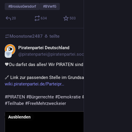
#
BrosiusGersdorf
#
BVerfG
20
634
503
Moonstone2487 🐧
teilte
Piratenpartei Deutschland
29. Juli
@piratenpartei@piratenpartei.social
🧡Du darfst das alles! Wir PIRATEN sind für deine Rechte.🏴‍☠️
🔗 Link zur passenden Stelle im Grundsatzprogramm: 
wiki.piratenpartei.de/Parteipr…
#
PIRATEN
#
Bürgerrechte
#
Demokratie
 #Freiheit  
#
Würde
#
Teilhabe
#
FreeMehrzweckeier
Ausblenden