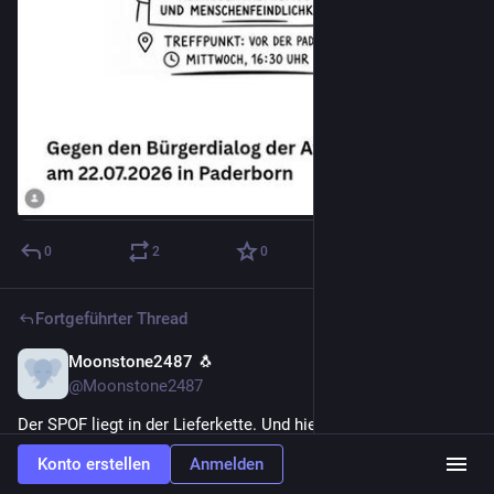
0
2
0
Fortgeführter Thread
Moonstone2487 🐧
22. Juli
@Moonstone2487
Der SPOF liegt in der Lieferkette. Und hier sei mal kurz von 
geopolitischem Stress abgesehen. Es kann ja auch einfach 
Konto erstellen
Anmelden
mal was schief gehen beim Anbieter.