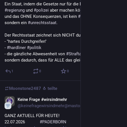
Ein Staat, indem die Gesetze nur für die Bürger gelten, 
#
regierung
 und 
#
polizei
 aber machen können, was sie wollen 
und das OHNE Konsequenzen, ist kein 
#
rechtsstaat
 mehr, 
sondern ein 
#
unrechtsstaat
. 
Der Rechtsstaat zeichnet sich NICHT durch
- "hartes Durchgreifen"
- 
#
hardliner
#
politik
- die gänzliche Abwesenheit von 
#
Straftaten
 aus,
sondern dadurch, dass für ALLE das gleiche 
#
recht
 gilt.
1
0
0
Moonstone2487 🐧
teilte
Keine Frage #wirsindmehr
22. Juli
@keinefragewirsindmehr@mastodon.social
GANZ AKTUELL FÜR HEUTE!
22.07.2026	       
#
PADERBORN