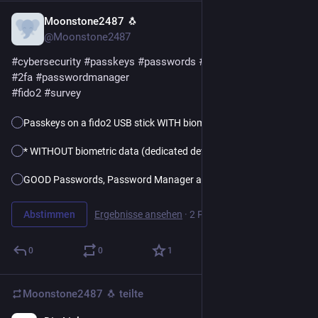
Moonstone2487 🐧
22 Std.
@Moonstone2487
#
cybersecurity
#
passkeys
#
passwords
#
biometricdata
#
mfa
#
2fa
#
passwordmanager
#
fido2
#
survey
Passkeys on a fido2 USB stick WITH biometric data
* WITHOUT biometric data (dedicated device 4 bio)
GOOD Passwords, Password Manager and MFA
Abstimmen
Ergebnisse ansehen
·
2 Personen
·
noch 6 Tage
0
0
1
Moonstone2487 🐧
teilte