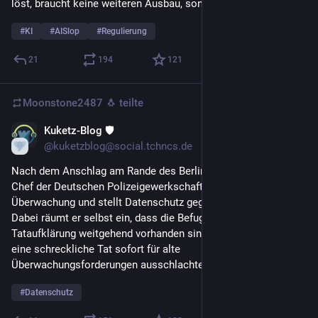
löst, braucht keine weiteren Ausbau, sondern harte Grenzen.
#
KI
#
AISlop
#
Regulierung
21
194
121
Moonstone2487 🐧
teilte
Kuketz-Blog 🛡
26. Juli
@kuketzblog@social.tchncs.de
Nach dem Anschlag am Rande des Berliner 
#
CSD
 fordert der 
Chef der Deutschen Polizeigewerkschaft prompt mehr 
Überwachung und stellt Datenschutz gegen Opferschutz. 
Dabei räumt er selbst ein, dass die Befugnisse zur 
Tataufklärung weitgehend vorhanden sind. Aber Hauptsache, 
eine schreckliche Tat sofort für alte 
Überwachungsforderungen ausschlachten.
#
Datenschutz