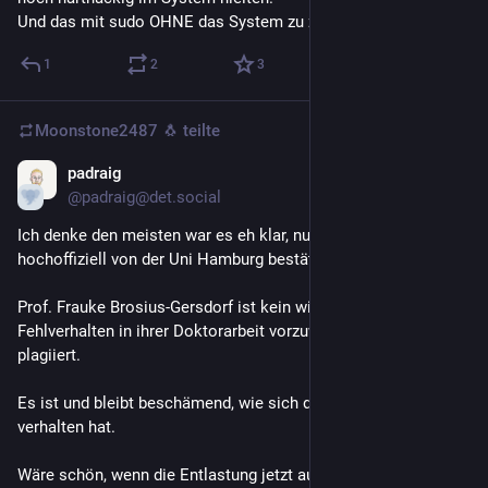
Und das mit sudo OHNE das System zu zerschießen. 😂
1
2
3
Moonstone2487 🐧
teilte
padraig
29. Juli
@padraig@det.social
Ich denke den meisten war es eh klar, nun aber auch nochmal 
hochoffiziell von der Uni Hamburg bestätigt:
Prof. Frauke Brosius-Gersdorf ist kein wissenschaftliches 
Fehlverhalten in ihrer Doktorarbeit vorzuwerfen. Sie hat *nicht* 
plagiiert.
Es ist und bleibt beschämend, wie sich die Union hier 
verhalten hat.
Wäre schön, wenn die Entlastung jetzt auch nochmal gehörige 