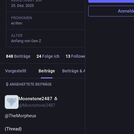
REGISTRIERT AM
25. Dez. 2025
Anmeld
PRONOMEN
er/ihm
ALTER
Anfang von Gen Z
848
Beiträge
24
Folge ich
13
Follower
Vorgestellt
Beiträge
Beiträge & Antworten
Medien
Beitrag
1
/
4
ANGEHEFTETE BEITRÄGE
Moonstone2487 🐧
11. Feb.
@Moonstone2487
@
TheMorpheus
(Thread)