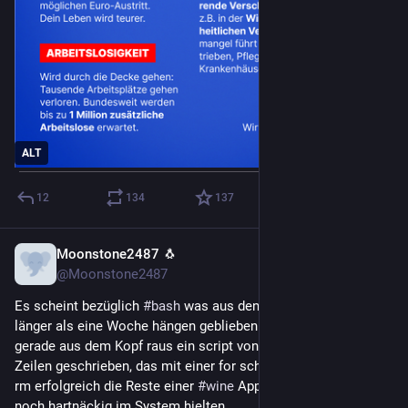
ALT
12
134
137
Moonstone2487 🐧
30. Juli
@Moonstone2487
Es scheint bezüglich 
#
bash
 was aus den 
#
linux
-Seminaren 
länger als eine Woche hängen geblieben zu sein. Ich habe 
gerade aus dem Kopf raus ein script von sage und schreibe 4 
Zeilen geschrieben, das mit einer for schleife, find, grep und 
rm erfolgreich die Reste einer 
#
wine
 App entfernt hat, die sich 
noch hartnäckig im System hielten.