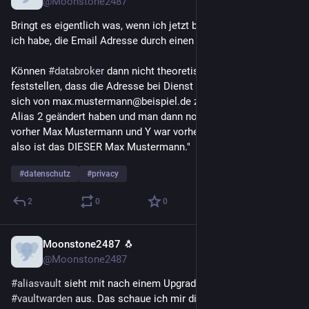
@Moonstone2487
Bringt es eigentlich was, wenn ich jetzt bei allen Konten, die 
ich habe, die Email Adresse durch einen Alias ersetze?
Können 
#
databroker
 dann nicht theoretisch über Historie 
feststellen, dass die Adresse bei Dienst X und bei Dienst Y 
sich von max.mustermann@beispiel.de zu jeweils Alias 1 und 
Alias 2 geändert haben und man dann noch sagen kann "X war 
vorher Max Mustermann und Y war vorher Max Mustermann, 
also ist das DIESER Max Mustermann."
#
datenschutz
#
privacy
2
0
0
Moonstone2487 🐧
5 T.
@Moonstone2487
#
aliasvault
 sieht mit nach einem Upgrade zu 
#
bitwarden
 / 
#
vaultwarden
 aus. Das schaue ich mir die nächsten Tage mal 