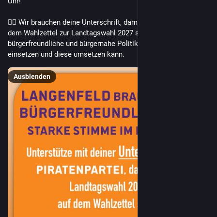
Uhr!
✍🏻 Wir brauchen deine Unterschrift, damit die 
#
piraten
 auf 
dem Wahlzettel zur Landtagswahl 2027 stehen und sich für 
bürgerfreundliche und bürgernahe Politik, auch in 
#
langenfeld
, 
einsetzen und diese umsetzen kann.
Ausblenden