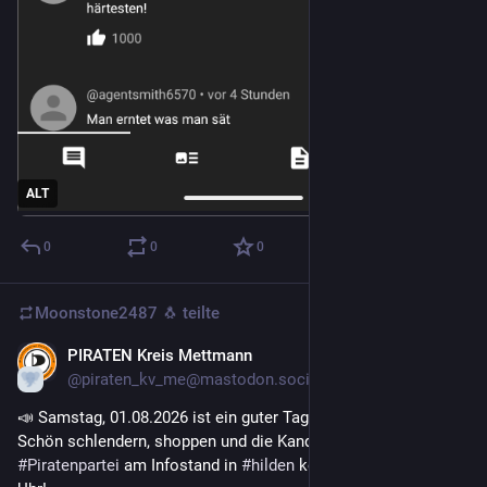
ALT
0
0
0
Moonstone2487 🐧
teilte
PIRATEN Kreis Mettmann
31. Juli
@piraten_kv_me@mastodon.social
📣 Samstag, 01.08.2026 ist ein guter Tag 
#
Hilden
 zu besuchen! 
Schön schlendern, shoppen und die Kandidaten der 
#
Piratenpartei
 am Infostand in 
#
hilden
 kennen lernen. Ab 9:00 