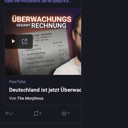
tube.the-morpheus.de/w/qepjVKs
PeerTube
Deutschland ist jetzt Überwachungsstaat
Von
The Morpheus
1
8
9