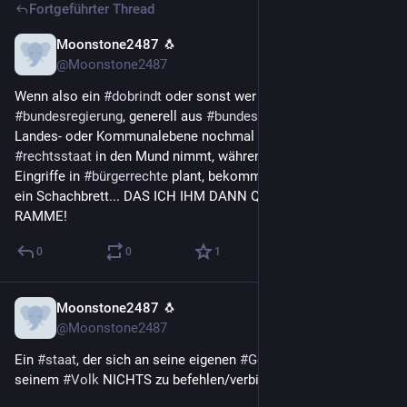
Fortgeführter Thread
Moonstone2487 🐧
25. Juli
@Moonstone2487
Wenn also ein 
#
dobrindt
 oder sonst wer aus der 
#
bundesregierung
, generell aus 
#
bundestag
 oder jemand auf 
Landes- oder Kommunalebene nochmal das Wort 
#
rechtsstaat
 in den Mund nimmt, während er gerade grobe 
Eingriffe in 
#
bürgerrechte
 plant, bekomm' ich 'nen Raster wie 
ein Schachbrett... DAS ICH IHM DANN QUER IN DEN ARSCH 
RAMME!
0
0
1
Moonstone2487 🐧
25. Juli
@Moonstone2487
Ein 
#
staat
, der sich an seine eigenen 
#
Gesetze
 nicht hält, hat 
seinem 
#
Volk
 NICHTS zu befehlen/verbieten!