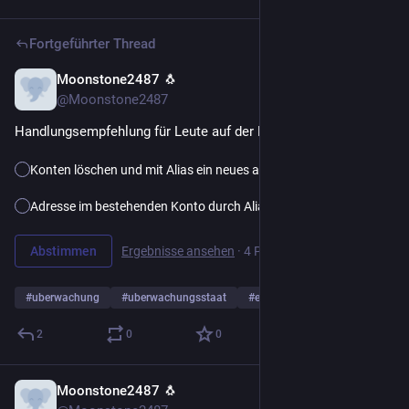
Fortgeführter Thread
Moonstone2487 🐧
5 T.
*
@Moonstone2487
Handlungsempfehlung für Leute auf der Hut vor 
#
dobrindt
? 
Konten löschen und mit Alias ein neues anlegen
Adresse im bestehenden Konto durch Alias ersetzen
Abstimmen
Ergebnisse ansehen
·
4 Personen
·
noch 1 Tag
#
uberwachung
#
uberwachungsstaat
#
europa
… und 3 weitere
2
0
0
Moonstone2487 🐧
5 T.