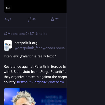
ALT
2
40
77
Moonstone2487 🐧
teilte
netzpolitik.org
4 T.
@netzpolitik_feed@chaos.social
Interview: „Palantir is really toxic“ 
Resistance against Palantir in Europe is growing. We speak 
with US activists from „Purge Palantir“ about why and how 
they organize protests against the corporation in its home 
country. 
netzpolitik.org/2026/interview