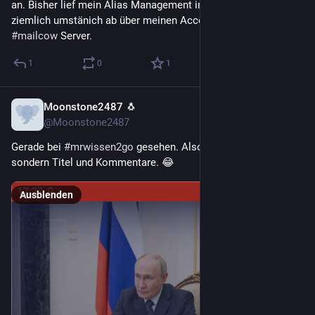
an. Bisher lief mein Alias Management immer manuell und 
ziemlich umstänich ab über meinen Account bei meinem 
#
mailcow
 Server.
1
0
1
Moonstone2487 🐧
6 T.
@Moonstone2487
Gerade bei 
#
mrwissen2go
 gesehen. Also nicht das Video, 
sondern Titel und Kommentare. 😂
Ausblenden