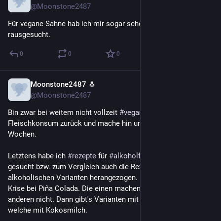
@Moonstone2487
Für vegane Sahne hab ich mir sogar schon ein Rezept 
rausgesucht.
0
0
0
Moonstone2487 🐧
4 T.
*
@Moonstone2487
Bin zwar bei weitem nicht vollzeit 
#
vegan
, aber schraube 
Fleischkonsum zurück und mache hin und wieder vegane 
Wochen.
Letztens habe ich 
#
rezepte
 für 
#
alkoholfrei
|e Getränke 
gesucht bzw. zum Vergleich auch die Rezepte der 
alkoholischen Varianten herangezogen. Und ich bekomme die 
Krise bei Piña Colada. Die einen machen Sahne rein, die 
anderen nicht. Dann gibt's Varianten mit Kokos-Sirup und 
welche mit Kokosmilch.