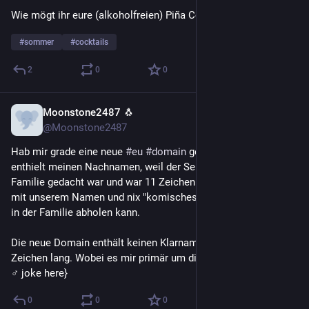
Wie mögt ihr eure (alkoholfreien) Piña Colada am liebsten?
#
sommer
#
cocktails
2
0
0
Moonstone2487 🐧
4 T.
@Moonstone2487
Hab mir grade eine neue 
#
eu
#
domain
 gesichert. Die alte 
enthielt meinen Nachnamen, weil der Server mal für die 
Familie gedacht war und war 11 Zeichen lang. Ich wollte was 
mit unserem Namen und nix "komisches", damit ich auch alle 
in der Familie abholen kann.
Die neue Domain enthält keinen Klarnamen mehr und ist 6 
Zeichen lang. Wobei es mir primär um die Länge ging. {Insert 
♂️ joke here}
0
0
0