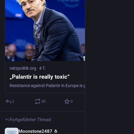
netzpolitik.org
·
4 T.
„Palantir is really toxic“
Resistance against Palantir in Europe is growing. We speak with US activists from „Purge Palantir“ about why and how they organize protests against the corporation in its home country.
2
40
0
Fortgeführter Thread
Moonstone2487 🐧
4 T.