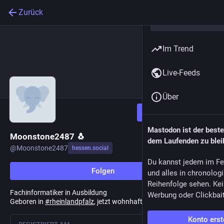
Zurück
Im Trend
Live-Feeds
Über
Folgen
Mastodon ist der best
Moonstone2487 🐧
dem Laufenden zu blei
@
Moonstone2487
hessen.social
Du kannst jedem im Fe
Folgen
und alles in chronolog
Reihenfolge sehen. Kei
Fachinformatiker in Ausbildung
Werbung oder Clickbai
Geboren in
#
rheinlandpfalz
, jetzt wohnhaft in
#
hessen
Konto erst