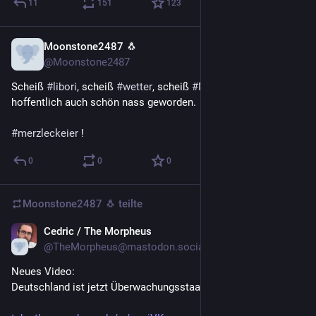
11
151
123
Moonstone2487 🐧
26. Juli
@Moonstone2487
Scheiß 
#
libori
, scheiß 
#
wetter
, scheiß 
#
Merz
. Der ist 
hoffentlich auch schön nass geworden.
#
merzleckeier
 !
0
0
0
Moonstone2487 🐧
teilte
Cedric / The Morpheus
26. Juli
@TheMorpheus@mastodon.social
Neues Video:
Deutschland ist jetzt Überwachungsstaat