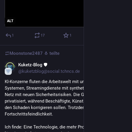
ALT
1
17
1
Moonstone2487 🐧
teilte
Kuketz-Blog 🛡
29. Juli
@kuketzblog@social.tchncs.de
KI-Konzerne fluten die Arbeitswelt mit unzuverlässigen 
Systemen, Streamingdienste mit synthetischem Müll und das 
Netz mit neuen Sicherheitsrisiken. Die Gewinne werden 
privatisiert, während Beschäftigte, Künstler und Gesellschaft 
den Schaden korrigieren sollen. Trotzdem gilt jede Kritik als 
Fortschrittsfeindlichkeit. 
Ich finde: Eine Technologie, die mehr Probleme erzeugt als 