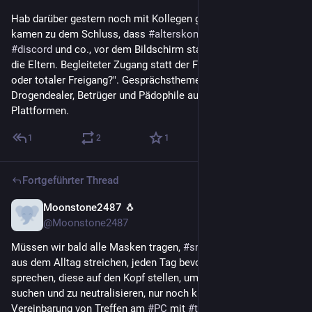
Hab darüber gestern noch mit Kollegen gesprochen und wir 
kamen zu dem Schluss, dass 
#
alterskontrolle
 noch vor 
#
discord
 und co., vor dem Bildschirm stattfinden muss, durch 
die Eltern. Begleiteter Zugang statt der Frage "Totale Sperre 
oder totaler Freigang?". Gesprächsthemen waren auch 
Drogendealer, Betrüger und Pädophile auf solchen 
Plattformen.
1
2
1
Fortgeführter Thread
Moonstone2487 🐧
12 Std.
@Moonstone2487
Müssen wir bald alle Masken tragen, 
#
smartphones
 komplett 
aus dem Alltag streichen, jeden Tag bevor wir in der Wohnung 
sprechen, diese auf den Kopf stellen, um die Wanzen zu 
suchen und zu neutralisieren, nur noch kurzweilig zur 
Vereinbarung von Treffen am 
#
PC
 mit 
#
tor
 / 
#
tails
 online sein, 