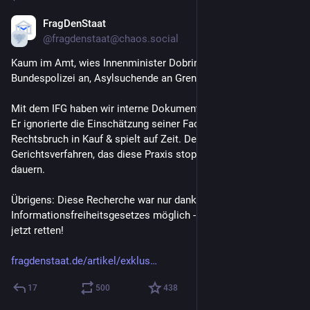
FragDenStaat
21 Std.
@fragdenstaat@chaos.social
Kaum im Amt, wies Innenminister Dobrindt (CSU) die 
Bundespolizei an, Asylsuchende an Grenzen zurückzuweisen. 
Mit dem IFG haben wir interne Dokumente erhalten, die zeigen: 
Er ignorierte die Einschätzung seiner Fachleute, nahm den 
Rechtsbruch in Kauf & spielt auf Zeit. Denn bis zu einem 
Gerichtsverfahren, das diese Praxis stoppt, könnte es Monate 
dauern. 
Übrigens: Diese Recherche war nur dank des 
Informationsfreiheitsgesetzes möglich - darum müssen wir es 
jetzt retten!
fragdenstaat.de/artikel/exklus
17
500
438