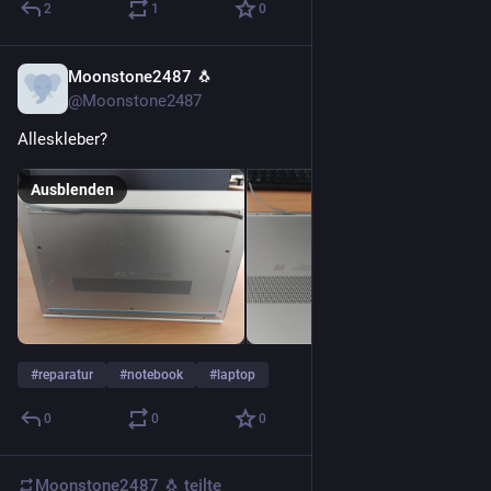
2
1
0
Moonstone2487 🐧
19 Std.
@Moonstone2487
Alleskleber?
Ausblenden
#
reparatur
#
notebook
#
laptop
0
0
0
Moonstone2487 🐧
teilte