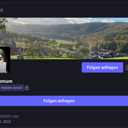
ck
Folgen anfragen
iemum
hessen.social
Folgen anfragen
TRIERT AM
z. 2022