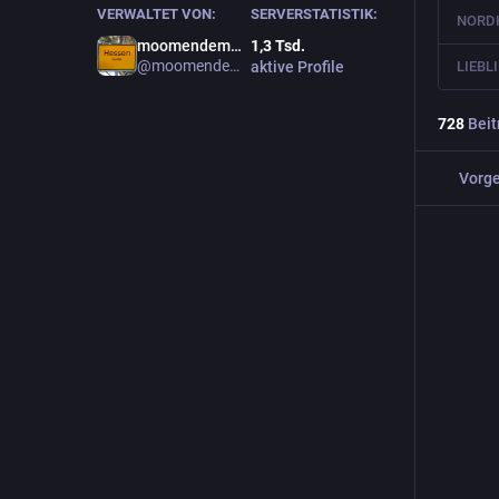
VERWALTET VON:
SERVERSTATISTIK:
moomendemol!
1,3
Tsd.
@moomendemol
aktive Profile
728
Beit
Vorge