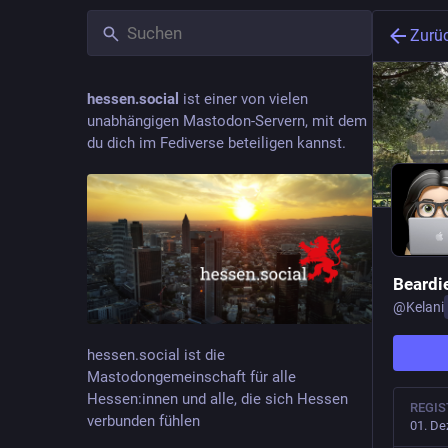
Zurü
hessen.social
ist einer von vielen
unabhängigen Mastodon-Servern, mit dem
du dich im Fediverse beteiligen kannst.
Beard
@
Kelani
hessen.social ist die
Mastodongemeinschaft für alle
Hessen:innen und alle, die sich Hessen
REGIS
verbunden fühlen
01. De