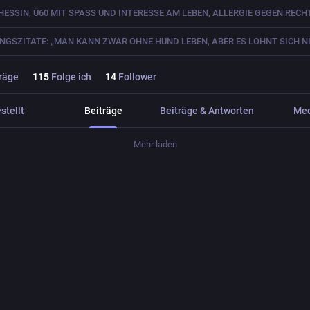
räge
115
Folge ich
14
Follower
stellt
Beiträge
Beiträge & Antworten
Me
Mehr laden