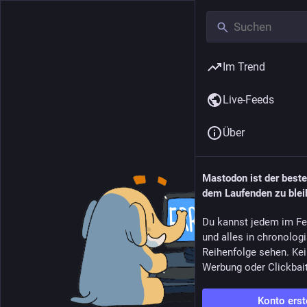
Im Trend
Live-Feeds
Über
Mastodon ist der best
dem Laufenden zu blei
Du kannst jedem im Fe
und alles in chronolog
Reihenfolge sehen. Kei
Werbung oder Clickbai
Konto erst