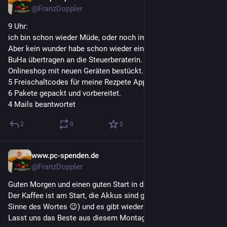
@FranzDoppler
9 Uhr: 
ich bin schon wieder Müde, oder noch immer.
Aber kein wunder habe schon wieder einiges erledigt.
BuHa übertragen an die Steuerberaterin.
Onlineshop mit neuen Geräten bestückt.
5 Freischaltcodes für meine Rezpete App versendet.
6 Pakete gepackt und vorbereitet.
4 Mails beantwortet
2
0
2
www.pc-spenden.de
4 T.
@FranzDoppler
Guten Morgen und einen guten Start in diese neue Woche! ☀️
​Der Kaffee ist am Start, die Akkus sind geladen (im wahrsten 
Sinne des Wortes 😉) und es gibt wieder einiges anzupacken. 
Lasst uns das Beste aus diesem Montag machen!