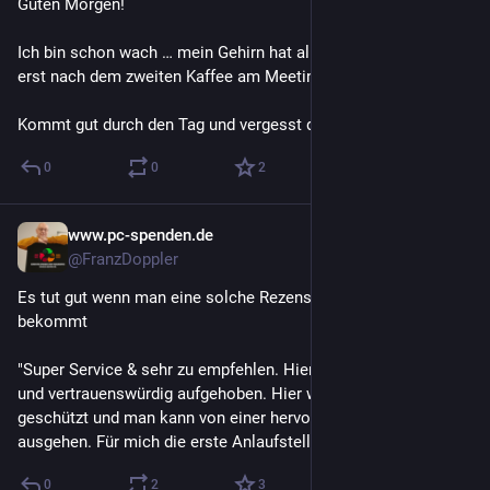
Guten Morgen!
Ich bin schon wach … mein Gehirn hat allerdings angekündigt, 
erst nach dem zweiten Kaffee am Meeting teilzunehmen. ☕🤣
Kommt gut durch den Tag und vergesst das Lächeln nicht!
0
0
2
www.pc-spenden.de
2 T.
@FranzDoppler
Es tut gut wenn man eine solche Rezension auf Google 
bekommt
"Super Service & sehr zu empfehlen. Hier ist man kompetent 
und vertrauenswürdig aufgehoben. Hier werden sensible Daten 
geschützt und man kann von einer hervorragenden Arbeit 
ausgehen. Für mich die erste Anlaufstelle. Top"
0
2
3