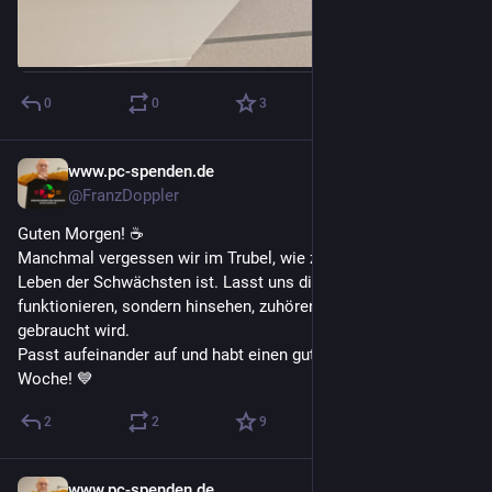
0
0
3
www.pc-spenden.de
27. Juli
@FranzDoppler
Guten Morgen! ☕️
​Manchmal vergessen wir im Trubel, wie zerbrechlich das 
Leben der Schwächsten ist. Lasst uns diese Woche nicht nur 
funktionieren, sondern hinsehen, zuhören und da sein, wo Hilfe 
gebraucht wird.
​Passt aufeinander auf und habt einen guten Start in die 
Woche! 💙
2
2
9
www.pc-spenden.de