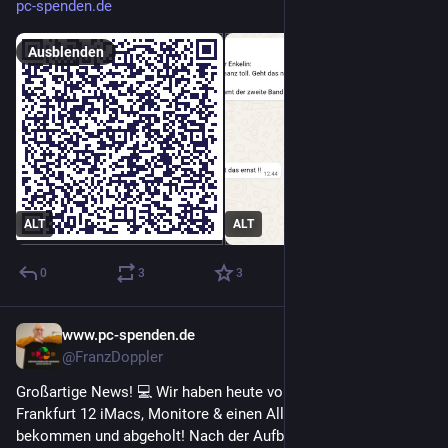
pc-spenden.de
Ausblenden
ALT
ALT
0
3
3
www.pc-spenden.de
1 T.
@FranzDoppler
Großartige News! 💻 Wir haben heute vom SAE Institute 
Frankfurt 12 iMacs, Monitore & einen All-In-One PC gespendet 
bekommen und abgeholt! Nach der Aufbereitung gehts an 