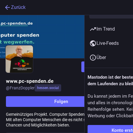
Zurück
Im Trend
Live-Feeds
Über
Folgen
Mastodon ist der best
www.pc-spenden.de
dem Laufenden zu blei
@
FranzDoppler
hessen.social
Du kannst jedem im Fe
Folgen
und alles in chronolog
Reihenfolge sehen. Kei
Gemeinütziges Projekt. Computer Spenden statt wegwerfen gUG.
Werbung oder Clickbai
Mit alten Computer Menschen die es nicht so leicht haben neue
Chancen und Möglichkeiten bieten.
Konto erst