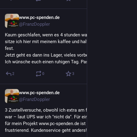
www.pc-spenden.de
2 T.
@FranzDoppler
Kaum geschlafen, wenn es 4 stunden waren dann war das viel, 
sitze ich hier mit meinem kaffee und halte mich an der Tasse 
fest.
Jetzt geht es dann ins Lager, vieles vorbereiten.
Ich wünsche euch einen ruhigen Tag. Passt auf euch auf.
2
0
3
www.pc-spenden.de
3 T.
@FranzDoppler
3 Zustellversuche, obwohl ich extra am freien Tag im Laden 
war – laut UPS war ich "nicht da". Für eine wichtige Lieferung 
für mein Projekt www.pc-spenden.de ist das einfach nur noch 
frustrierend. Kundenservice geht anders! 😡📦 
#
UPS
#
Ärger