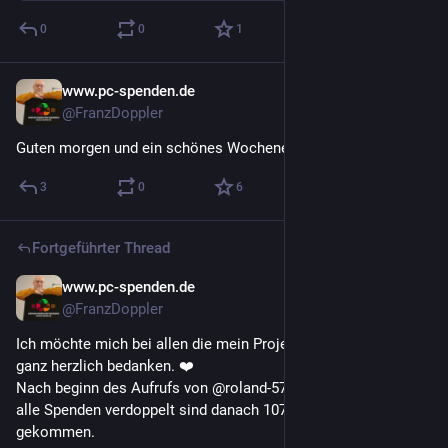
0
0
1
www.pc-spenden.de
6 T.
@FranzDoppler
Guten morgen und ein schönes Wochenende
3
0
6
Fortgeführter Thread
www.pc-spenden.de
6 T.
@FranzDoppler
Ich möchte mich bei allen die mein Projekt unterstützt haben 
ganz herzlich bedanken. ❤️
Nach beginn des Aufrufs von @roland-5742.bsky.social das er 
alle Spenden verdoppelt sind danach 1070 € zusammen 
gekommen.