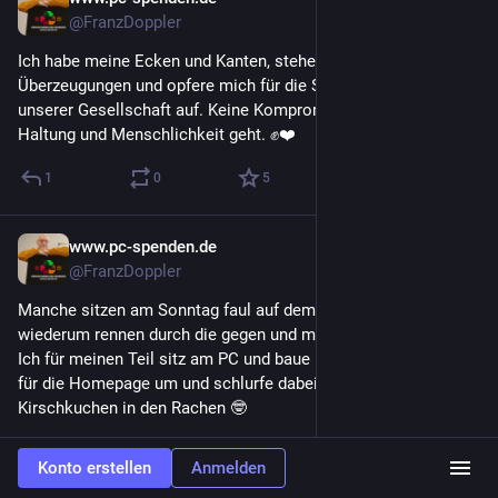
26. Juli
@FranzDoppler
Ich habe meine Ecken und Kanten, stehe fest zu meinen 
Überzeugungen und opfere mich für die Schwächsten in 
unserer Gesellschaft auf. Keine Kompromisse, wenn es um 
Haltung und Menschlichkeit geht. ✊❤️
1
0
5
www.pc-spenden.de
26. Juli
@FranzDoppler
Manche sitzen am Sonntag faul auf dem Sofa herum, andere 
wiederum rennen durch die gegen und machen einen Ausflug. 
Ich für meinen Teil sitz am PC und baue mir ein paar Module 
für die Homepage um und schlurfe dabei Kaffee und stopf mir 
Kirschkuchen in den Rachen 🤓
1
0
5
Konto erstellen
Anmelden