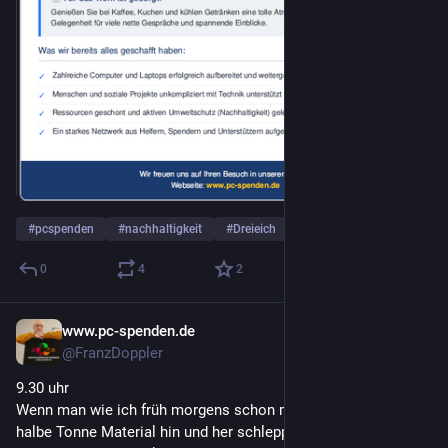
#
pcspenden
#
nachhaltigkeit
#
Dreieich
… und 1 weiterer
0
4
2
www.pc-spenden.de
11 Std.
@FranzDoppler
9.30 uhr
Wenn man wie ich früh morgens schon mal mehr als eine 
halbe Tonne Material hin und her schleppt dann darf man um 