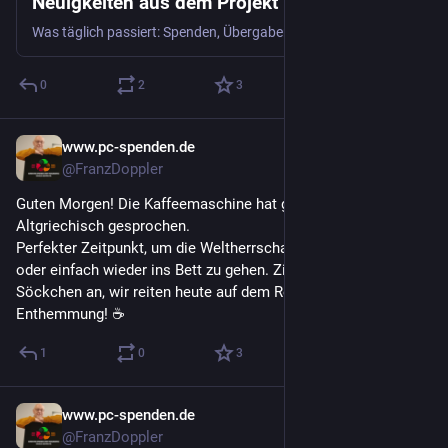
Neuigkeiten aus dem Projekt | PC-Spenden
Was täglich passiert: Spenden, Übergaben, neue Partner und alles rund um digitale Teilhabe.
0
2
3
www.pc-spenden.de
28. Juli
@FranzDoppler
Guten Morgen! Die Kaffeemaschine hat gerade mit mir auf 
Altgriechisch gesprochen.
Perfekter Zeitpunkt, um die Weltherrschaft an sich zu reißen 
oder einfach wieder ins Bett zu gehen. Zieht euch dünne 
Söckchen an, wir reiten heute auf dem Regenbogen der 
Enthemmung! ☕
1
0
3
www.pc-spenden.de
27. Juli
@FranzDoppler