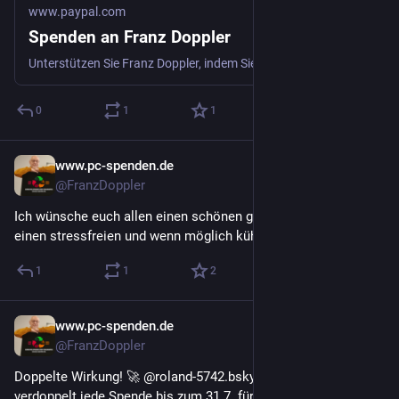
www.paypal.com
Spenden an Franz Doppler
Unterstützen Sie Franz Doppler, indem Sie spenden oder diese Nachricht mit Ihren Freunden teilen.
0
1
1
www.pc-spenden.de
30. Juli
@FranzDoppler
Ich wünsche euch allen einen schönen guten Morgen und 
einen stressfreien und wenn möglich kühlen Tag.
1
1
2
www.pc-spenden.de
29. Juli
@FranzDoppler
Doppelte Wirkung! 🚀 @roland-5742.bsky.social von Bluesky 
verdoppelt jede Spende bis zum 31.7. für mein Projekt!