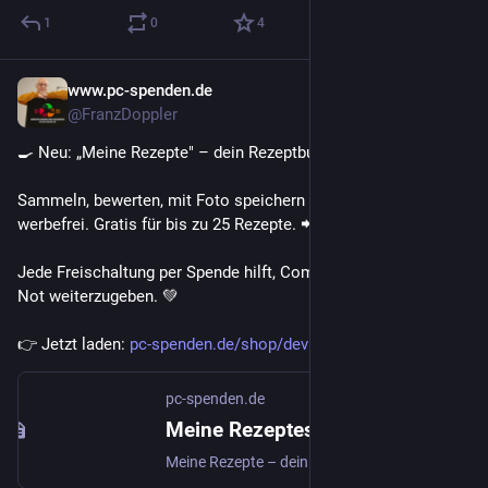
1
0
4
www.pc-spenden.de
6 T.
@FranzDoppler
🍳 Neu: „Meine Rezepte" – dein Rezeptbuch fürs Handy!
Sammeln, bewerten, mit Foto speichern – komplett offline & 
werbefrei. Gratis für bis zu 25 Rezepte. 📲
Jede Freischaltung per Spende hilft, Computer an Menschen in 
Not weiterzugeben. 💚
👉 Jetzt laden: 
pc-spenden.de/shop/device.php?
pc-spenden.de
Meine Rezeptesammlung die App | PC-Spenden Shop
Meine Rezepte – dein persönliches Rezeptbuch für Android. Einfach, werbefrei und komplett offline: Rezepte sammeln, bewerten, mit Foto versehen und wiederfinden – alles bleibt auf deinem Handy. Kostenlos für bis zu 25 Rezepte. Mit einer kleinen Spende schaltest du unbegrenzt viele frei und unterstützt damit das Projekt pc-spenden.de.