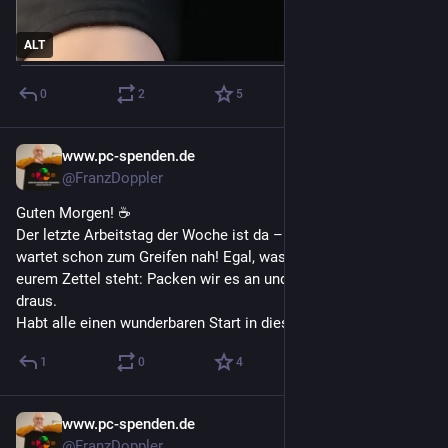
ALT
0
2
5
www.pc-spenden.de
31. Juli
@FranzDoppler
Guten Morgen! ☕️
​Der letzte Arbeitstag der Woche ist da – das Wochenende 
wartet schon zum Greifen nah! Egal, was heute noch auf 
eurem Zettel steht: Packen wir es an und machen das Beste 
draus.
​Habt alle einen wunderbaren Start in diesen Freitag!
1
0
4
www.pc-spenden.de
30. Juli
@FranzDoppler