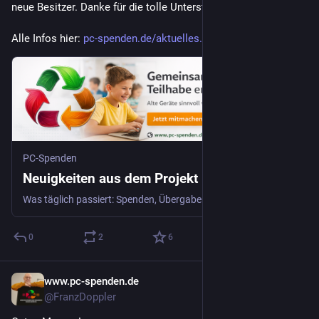
neue Besitzer. Danke für die tolle Unterstützung!
Alle Infos hier: 
pc-spenden.de/aktuelles.php?be
PC-Spenden
Neuigkeiten aus dem Projekt | PC-Spenden
Was täglich passiert: Spenden, Übergaben, neue Partner und alles rund um digitale Teilhabe.
0
2
6
www.pc-spenden.de
1 T.
@FranzDoppler