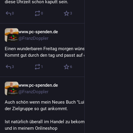
diese Uhrzeit schon kaputt sein.
0
0
3
www.pc-spenden.de
14 Std.
@FranzDoppler
Einen wunderbaren Freitag morgen wünsche ich euch allen.
Kommt gut durch den tag und passt auf euch auf.
3
1
6
www.pc-spenden.de
1 T.
@FranzDoppler
Auch schön wenn mein Neues Buch "Luisa der Wirbelwind" bei 
der Zielgruppe so gut ankommt.
Ist natürlich überall im Handel zu bekommen, auch als e-Book
und in meinem Onlineshop