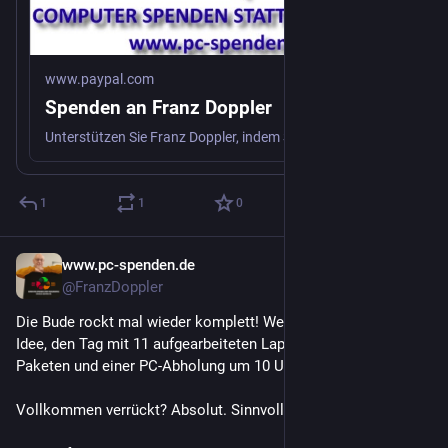
pc-spenden.de/rc_images/bank.p
Danke ❤️🤗
www.paypal.com
Spenden an Franz Doppler
Unterstützen Sie Franz Doppler, indem Sie spenden oder diese Nachricht mit Ihren Freunden teilen.
1
1
0
www.pc-spenden.de
31. Juli
@FranzDoppler
Die Bude rockt mal wieder komplett! Wer sonst kommt auf die 
Idee, den Tag mit 11 aufgearbeiteten Laptops, 3 versandten 
Paketen und einer PC-Abholung um 10 Uhr zu starten?
Vollkommen verrückt? Absolut. Sinnvoll? Mega! 💪