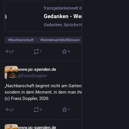
franzgedankenwelt.blogspot.com
Gedanken - Wenn die Gedanken auf Reisen gehen
Gedanken, Sprüche Herz und Seele: eine wenig etwas zum Nachdenken, was über unser bloßes Menschsein hinausreicht.
#
Nachbarschaft
#
GemeinsamStattEinsam
#
pcspenden
0
1
0
www.pc-spenden.de
4 T.
@FranzDoppler
„Nachbarschaft beginnt nicht am Gartenzaun,
sondern in dem Moment, in dem man ihn kurz vergisst.“
(c) Franz Doppler, 2026
0
0
1
www.pc-spenden.de
4 T.