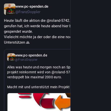
www.pc-spenden.de
31. Juli
@FranzDoppler
Heute läuft die aktion die @roland-5742.bsky.social ins Leben 
gerufen hat, ich werde heute abend hier bekannt geben wie viel 
gespendet wurde.
Vieleicht möchte ja der oder die eine noch mein Projekt 
Unterstützen 🙏
30. Juli
www.pc-spenden.de
@FranzDoppler
Alles was heute und morgen noch an Spenden für mein 
projekt reinkommt wird von @roland-5742.bsky.social 
verdoppelt bix maximal 2000 euro.
Macht mit und unterstützt mein Projekt
PayPal
https://www.
on_id=FPRRSHUNJDS2G
paypal.com/donate/?hosted_butt
Überweisung
https://
df