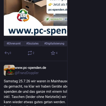
#
Ehrenamt
#
Soziales
#
Digitalisierung
… und 1 weiterer
0
2
4
www.pc-spenden.de
27. Juli
@FranzDoppler
Samstag 25.7.26 wir waren in Mainhause und was haben wir 
da gemacht, na klar wir haben Geräte abgeholt für www.pc-
spenden.de und das ganze mit einem tollen Erfolg. 4 Laptops 
inkl. Taschen (leider ohne Netzteile) wir freuen uns denn damit 
kann wieder etwas gutes getan werden.