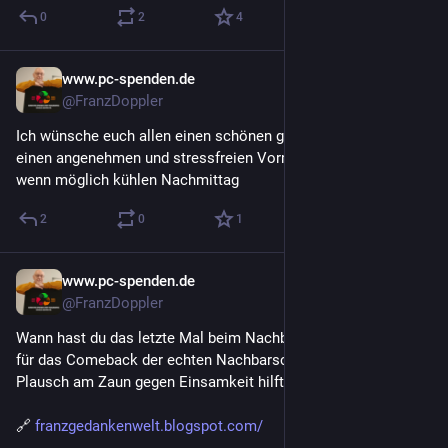
0
2
4
www.pc-spenden.de
3 T.
@FranzDoppler
Ich wünsche euch allen einen schönen guten Morgen und 
einen angenehmen und stressfreien Vormittag sowie einen 
wenn möglich kühlen Nachmittag
2
0
1
www.pc-spenden.de
4 T.
@FranzDoppler
Wann hast du das letzte Mal beim Nachbarn geklingelt? Zeit 
für das Comeback der echten Nachbarschaft! Warum der 
Plausch am Zaun gegen Einsamkeit hilft, liest du im Blog. 
🔗 
franzgedankenwelt.blogspot.com/