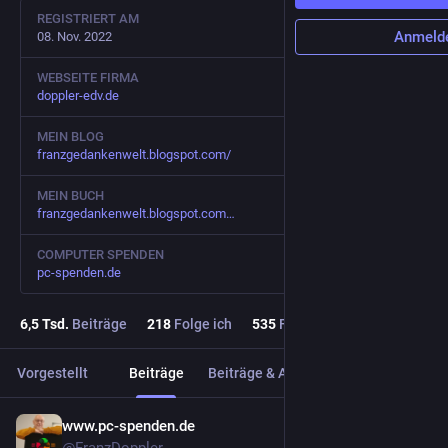
REGISTRIERT AM
Anmeld
08. Nov. 2022
WEBSEITE FIRMA
doppler-edv.de
MEIN BLOG
franzgedankenwelt.blogspot.com/
MEIN BUCH
franzgedankenwelt.blogspot.com
COMPUTER SPENDEN
pc-spenden.de
6,5
Tsd.
Beiträge
218
Folge ich
535
Follower
Vorgestellt
Beiträge
Beiträge & Antworten
Medien
www.pc-spenden.de
9 Std.