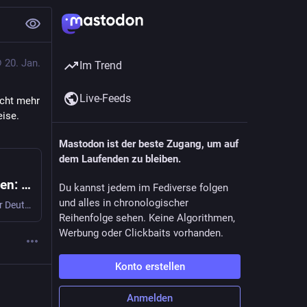
20. Jan.
Im Trend
Live-Feeds
cht mehr 
eise.
Mastodon ist der beste Zugang, um auf
dem Laufenden zu bleiben.
Regierung widerruft Aufnahmezusagen: Sitzen gelassen in Pakistan
Du kannst jedem im Fediverse folgen
und alles in chronologischer
Mit einem Trick sollen Af­gha­n*in­nen mit Zusagen für Deutschland nicht mehr einreisen dürfen. Es bestehe kein politisches Interesse an ihrer Einreise.
Reihenfolge sehen. Keine Algorithmen,
Werbung oder Clickbaits vorhanden.
Konto erstellen
Anmelden