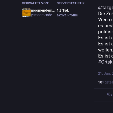
VERWALTET VON:
SERVERSTATISTIK:
@
tazg
moomendemol!
1,3
Tsd.
Die Zu
@moomendemol
aktive Profile
Wenn d
es best
politis
Es ist
Es ist 
wollen
Es ist 
#
Ortsk
21. Jan. 
10
× geteil