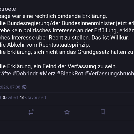
etroete
sage war eine rechtlich bindende Erklärung. 
ie Bundesregierung/der Bundesinnenminister jetzt erkl
ehe kein politisches Interesse an der Erfüllung, erklärt
ches Interesse über Recht zu stellen. Das ist Willkür.
 die Abkehr vom Rechtsstaatsprinzip.
die Erklärung, sich nicht an das Grundgesetz halten zu 
.
die Erklärung, ein Feind der Verfassung zu sein.
räfte
#
Dobrindt
#
Merz
#
BlackRot
#
Verfassungsbruch
2026, 07:08
·
t
·
0
× zitiert
·
16
× favorisiert