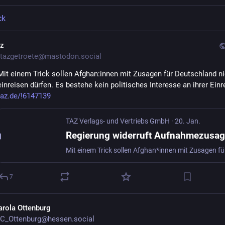
ck
az
tazgetroete@mastodon.social
Mit einem Trick sollen Af­gha­n:in­nen mit Zusagen für Deutschland ni
einreisen dürfen. Es bestehe kein politisches Interesse an ihrer Einr
taz.de/!6147139
TAZ Verlags- und Vertriebs GmbH
·
20. Jan.
7
arola Ottenburg
C_Ottenburg@hessen.social