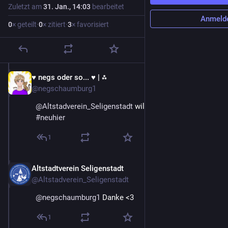
Zuletzt am
31. Jan., 14:03
bearbeitet
Anmeld
0
× geteilt
·
0
× zitiert
·
3
× favorisiert
♥ negs oder so... ♥ | ⁂
7. Feb.
@negschaumburg1
@
Altstadverein_Seligenstadt
 willkommen! ^^
#
neuhier
1
Altstadtverein Seligenstadt
8. Feb.
@Altstadverein_Seligenstadt
@
negschaumburg1
 Danke <3
1