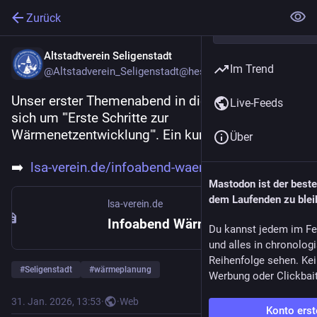
Zurück
Altstadtverein Seligenstadt
Im Trend
@Altstadverein_Seligenstadt@hessen.social
Unser erster Themenabend in diesem Jahr drehte 
Live-Feeds
sich um '"Erste Schritte zur 
Wärmenetzentwicklung"'. Ein kurzer Bericht unter
Über
➡️  
lsa-verein.de/infoabend-waerme
Mastodon ist der best
dem Laufenden zu blei
lsa-verein.de
Infoabend Wärmenetze – Lebenswerte Seligenstädter Altstadt e.V.
Du kannst jedem im Fe
und alles in chronolog
Reihenfolge sehen. Kei
#
Seligenstadt
#
wärmeplanung
Werbung oder Clickbai
31. Jan. 2026, 13:53
·
·
Web
Konto erst