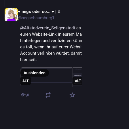
♥ negs oder so... ♥ | ⁂
8. Feb.
@negschaumburg1
@
Altstadverein_Seligenstadt
 es wäre super, wenn ihr 
euren Website-Link in eurem Mastodon-Profil 
hinterlegen und verifizieren könntet. Gleichzeitig wäre 
es toll, wenn ihr auf eurer Website den Mastodon-
Account verlinken würdet, damit alle sehen das ihr 
hier seit.
Ausblenden
ALT
ALT
0